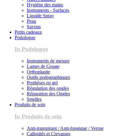
Hygiène des mains
Instruments - Surfaces
Liguide Spray
Peau
Savons
Petits cadeaux
Podologue
In Podologue
Instruments de mesure
Lames de Gouge
Orthoplastie
Outils podographiques
Prothèses en gel
Régulation des ongles
Réparation des Ongles
Smelles
Produits de soin
In Produits de soin
Anti-transpirant / Anti-fongique / Verrue
Callosités et Crevasses