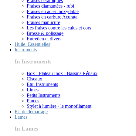
Fraises céramiques
Fraises diamantées - rubi
Fraises en acier inoxydable
Fraises en carbure Acurata
Fraises manucure
Les fraises contre les calus et cors
Brosse & polissage
Entretien et divers
Huile -Essentielles
Instruments
In Instruments
Box - Plateau Inox - Bassins Rénaux
Ciseaux
Etui Instruments
Limes
Petits Instruments
Pinces
Stylet à lumière - le monofilament
Kit de démarrage
Lames
In Lames