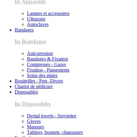
In Appareils
Lampes et accessoires
Ultrasons
Autoclaves
Bandages
In Bandages
Anti-pression
Bandages & Fixation
Compresses - Gazes
Fixation - Pansements
Soins des plaies
Bouiteilles - Pots -Divers
Chariot de pédicure
Disposables
In Disposables
Dental towels - Serviettes
Gloves
Masques
Tabliers, bonnets, chaussures