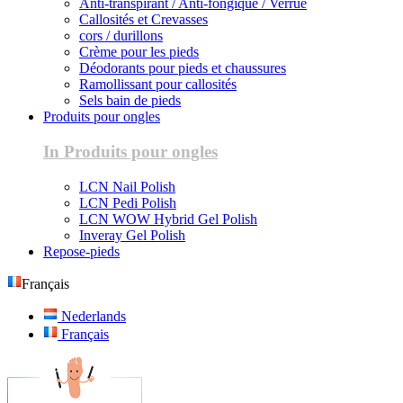
Anti-transpirant / Anti-fongique / Verrue
Callosités et Crevasses
cors / durillons
Crème pour les pieds
Déodorants pour pieds et chaussures
Ramollissant pour callosités
Sels bain de pieds
Produits pour ongles
In Produits pour ongles
LCN Nail Polish
LCN Pedi Polish
LCN WOW Hybrid Gel Polish
Inveray Gel Polish
Repose-pieds
Français
Nederlands
Français