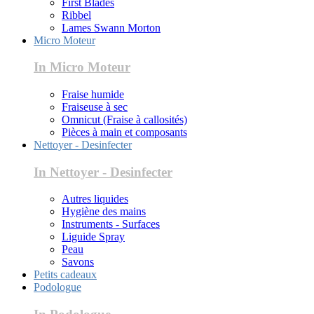
First Blades
Ribbel
Lames Swann Morton
Micro Moteur
In Micro Moteur
Fraise humide
Fraiseuse à sec
Omnicut (Fraise à callosités)
Pièces à main et composants
Nettoyer - Desinfecter
In Nettoyer - Desinfecter
Autres liquides
Hygiène des mains
Instruments - Surfaces
Liguide Spray
Peau
Savons
Petits cadeaux
Podologue