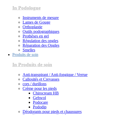
In Podologue
Instruments de mesure
Lames de Gouge
Orthoplastie
Outils podographiques
Prothèses en gel
Régulation des ongles
Réparation des Ongles
Smelles
Produits de soin
In Produits de soin
Anti-transpirant / Anti-fongique / Verrue
Callosités et Crevasses
cors / durillons
Crème pour les pieds
Chirocream HB
Gehwol
Podocare
Pododip
Déodorants pour pieds et chaussures