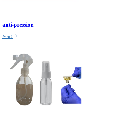
anti-pression
Voir!