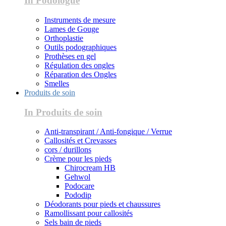
In Podologue
Instruments de mesure
Lames de Gouge
Orthoplastie
Outils podographiques
Prothèses en gel
Régulation des ongles
Réparation des Ongles
Smelles
Produits de soin
In Produits de soin
Anti-transpirant / Anti-fongique / Verrue
Callosités et Crevasses
cors / durillons
Crème pour les pieds
Chirocream HB
Gehwol
Podocare
Pododip
Déodorants pour pieds et chaussures
Ramollissant pour callosités
Sels bain de pieds