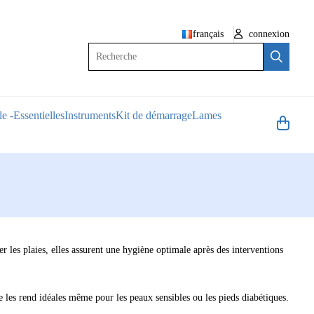
français
connexion
Recherche
e -Essentielles
Instruments
Kit de démarrage
Lames
er les plaies, elles assurent une hygiène optimale après des interventions
te les rend idéales même pour les peaux sensibles ou les pieds diabétiques.