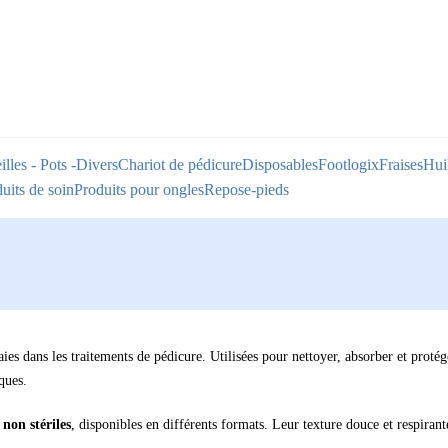
illes - Pots -Divers
Chariot de pédicure
Disposables
Footlogix
Fraises
Huil
uits de soin
Produits pour ongles
Repose-pieds
ies dans les traitements de pédicure. Utilisées pour nettoyer, absorber et protég
ques.
 non stériles
, disponibles en différents formats. Leur texture douce et respiran