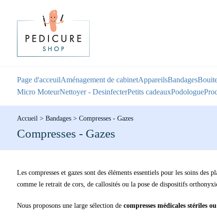
Page d'acceuil
Aménagement de cabinet
Appareils
Bandages
Bouite
Micro Moteur
Nettoyer - Desinfecter
Petits cadeaux
Podologue
Prod
Accueil
>
Bandages
>
Compresses - Gazes
Compresses - Gazes
Les compresses et gazes sont des éléments essentiels pour les soins des pla
comme le retrait de cors, de callosités ou la pose de dispositifs orthonyxi
Nous proposons une large sélection de
compresses médicales stériles ou