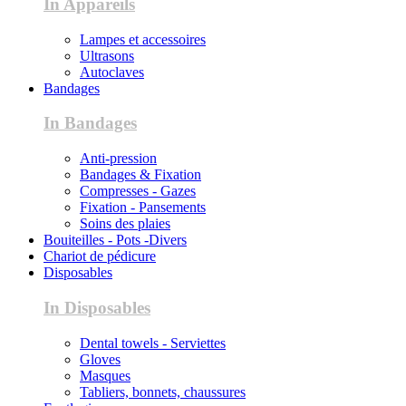
In Appareils
Lampes et accessoires
Ultrasons
Autoclaves
Bandages
In Bandages
Anti-pression
Bandages & Fixation
Compresses - Gazes
Fixation - Pansements
Soins des plaies
Bouiteilles - Pots -Divers
Chariot de pédicure
Disposables
In Disposables
Dental towels - Serviettes
Gloves
Masques
Tabliers, bonnets, chaussures