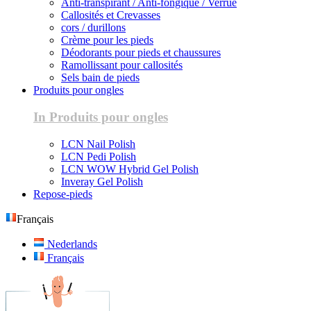
Anti-transpirant / Anti-fongique / Verrue
Callosités et Crevasses
cors / durillons
Crème pour les pieds
Déodorants pour pieds et chaussures
Ramollissant pour callosités
Sels bain de pieds
Produits pour ongles
In Produits pour ongles
LCN Nail Polish
LCN Pedi Polish
LCN WOW Hybrid Gel Polish
Inveray Gel Polish
Repose-pieds
Français
Nederlands
Français