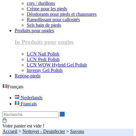
cors / durillons
Crème pour les pieds
Déodorants pour pieds et chaussures
Ramollissant pour callosités
Sels bain de pieds
Produits pour ongles
In Produits pour ongles
LCN Nail Polish
LCN Pedi Polish
LCN WOW Hybrid Gel Polish
Inveray Gel Polish
Repose-pieds
Français
Nederlands
Français
Recherche
Votre panier est vide !
Accueil
>
Nettoyer - Desinfecter
>
Savons