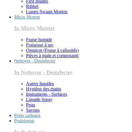
First Blades
Ribbel
Lames Swann Morton
Micro Moteur
In Micro Moteur
Fraise humide
Fraiseuse à sec
Omnicut (Fraise à callosités)
Pièces à main et composants
Nettoyer - Desinfecter
In Nettoyer - Desinfecter
Autres liquides
Hygiène des mains
Instruments - Surfaces
Liguide Spray
Peau
Savons
Petits cadeaux
Podologue