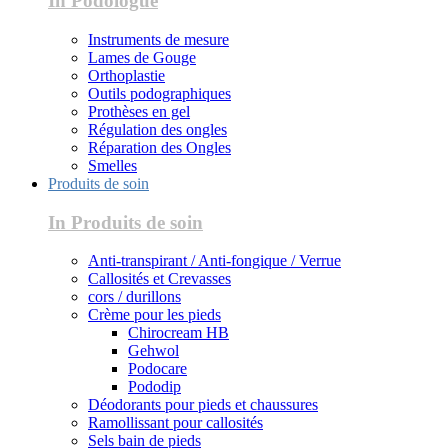
In Podologue
Instruments de mesure
Lames de Gouge
Orthoplastie
Outils podographiques
Prothèses en gel
Régulation des ongles
Réparation des Ongles
Smelles
Produits de soin
In Produits de soin
Anti-transpirant / Anti-fongique / Verrue
Callosités et Crevasses
cors / durillons
Crème pour les pieds
Chirocream HB
Gehwol
Podocare
Pododip
Déodorants pour pieds et chaussures
Ramollissant pour callosités
Sels bain de pieds