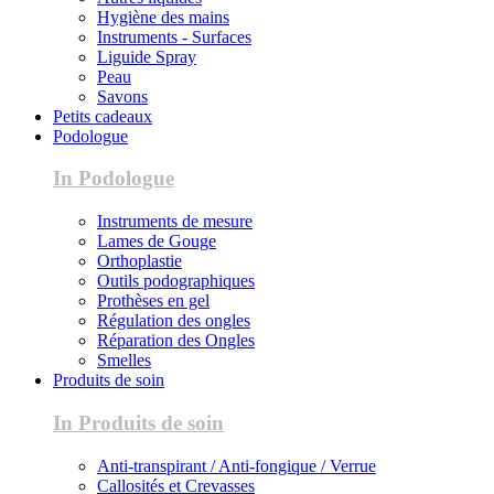
Hygiène des mains
Instruments - Surfaces
Liguide Spray
Peau
Savons
Petits cadeaux
Podologue
In Podologue
Instruments de mesure
Lames de Gouge
Orthoplastie
Outils podographiques
Prothèses en gel
Régulation des ongles
Réparation des Ongles
Smelles
Produits de soin
In Produits de soin
Anti-transpirant / Anti-fongique / Verrue
Callosités et Crevasses