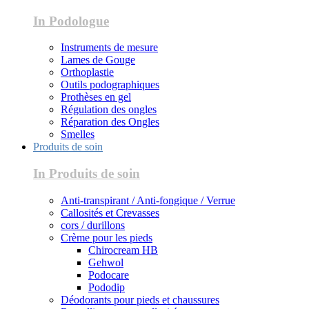
In Podologue
Instruments de mesure
Lames de Gouge
Orthoplastie
Outils podographiques
Prothèses en gel
Régulation des ongles
Réparation des Ongles
Smelles
Produits de soin
In Produits de soin
Anti-transpirant / Anti-fongique / Verrue
Callosités et Crevasses
cors / durillons
Crème pour les pieds
Chirocream HB
Gehwol
Podocare
Pododip
Déodorants pour pieds et chaussures