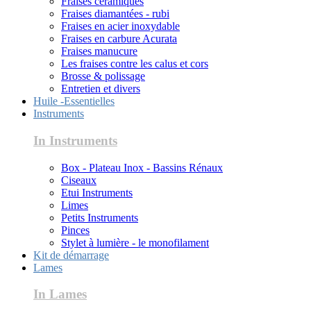
Fraises céramiques
Fraises diamantées - rubi
Fraises en acier inoxydable
Fraises en carbure Acurata
Fraises manucure
Les fraises contre les calus et cors
Brosse & polissage
Entretien et divers
Huile -Essentielles
Instruments
In Instruments
Box - Plateau Inox - Bassins Rénaux
Ciseaux
Etui Instruments
Limes
Petits Instruments
Pinces
Stylet à lumière - le monofilament
Kit de démarrage
Lames
In Lames