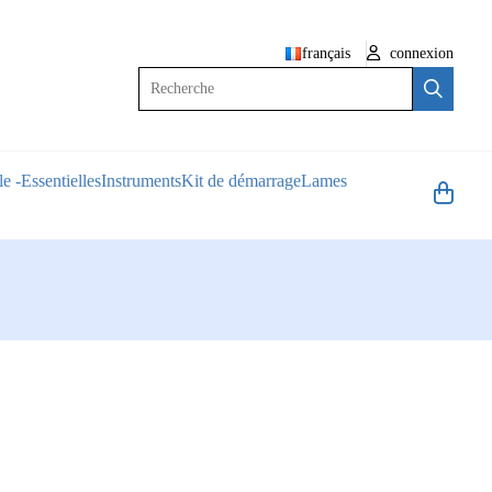
français
connexion
Recherche
e -Essentielles
Instruments
Kit de démarrage
Lames