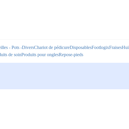
illes - Pots -Divers
Chariot de pédicure
Disposables
Footlogix
Fraises
Huil
uits de soin
Produits pour ongles
Repose-pieds