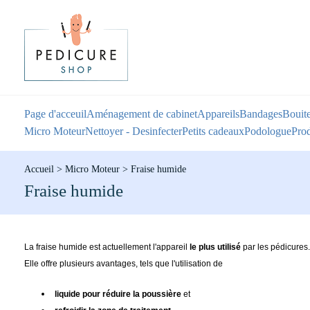
Page d'acceuil
Aménagement de cabinet
Appareils
Bandages
Bouite
Micro Moteur
Nettoyer - Desinfecter
Petits cadeaux
Podologue
Prod
Accueil
>
Micro Moteur
>
Fraise humide
Fraise humide
La fraise humide est actuellement l'appareil
le plus utilisé
par les pédicures.
Elle offre plusieurs avantages, tels que l'utilisation de
liquide pour réduire la poussière
et