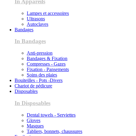
In Appareils
Lampes et accessoires
Ultrasons
Autoclaves
Bandages
In Bandages
Anti-pression
Bandages & Fixation
Compresses - Gazes
Fixation - Pansements
Soins des plaies
Bouiteilles - Pots -Divers
Chariot de pédicure
Disposables
In Disposables
Dental towels - Serviettes
Gloves
Masques
Tabliers, bonnets, chaussures