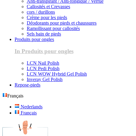
Anti-transpirant / Anti-fongique / Verrue
Callosités et Crevasses
cors / durillons
Crème pour les pieds
Déodorants pour pieds et chaussures
Ramollissant pour callosités
Sels bain de pieds
Produits pour ongles
In Produits pour ongles
LCN Nail Polish
LCN Pedi Polish
LCN WOW Hybrid Gel Polish
Inveray Gel Polish
Repose-pieds
Français
Nederlands
Français