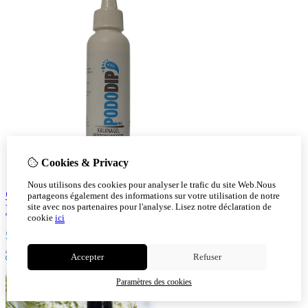
Cookies & Privacy
Nous utilisons des cookies pour analyser le trafic du site Web.Nous
Gel Soin Ongles Mycosés PodoDip – Hydratant &
partageons également des informations sur votre utilisation de notre
site avec nos partenaires pour l'analyse.
Lisez notre déclaration de
Réparateur 100 g
cookie
ici
5,10
Ajout au panier
Accepter
Refuser
Paramètres des cookies