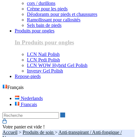
cors / durillons
Crème pour les pieds
Déodorants pour pieds et chaussures
Ramollissant pour callosités
Sels bain de pieds
Produits pour ongles
In Produits pour ongles
LCN Nail Polish
LCN Pedi Polish
LCN WOW Hybrid Gel Polish
Inveray Gel Polish
Repose-pieds
Français
Nederlands
Français
Recherche
Votre panier est vide !
Accueil
>
Produits de soin
>
Anti-transpirant / Anti-fongique /