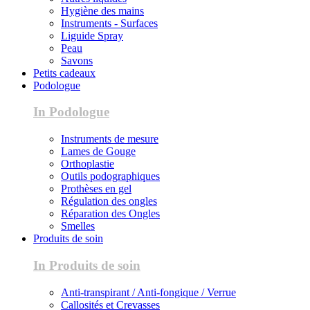
Hygiène des mains
Instruments - Surfaces
Liguide Spray
Peau
Savons
Petits cadeaux
Podologue
In Podologue
Instruments de mesure
Lames de Gouge
Orthoplastie
Outils podographiques
Prothèses en gel
Régulation des ongles
Réparation des Ongles
Smelles
Produits de soin
In Produits de soin
Anti-transpirant / Anti-fongique / Verrue
Callosités et Crevasses