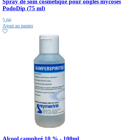
Spray de soin cosmétique pour ongles mycosés
PodoDip (75 ml)
5,60
Ajout au panier
Alcool camphré 10 % - 100ml