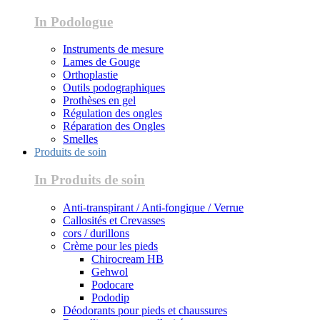
In Podologue
Instruments de mesure
Lames de Gouge
Orthoplastie
Outils podographiques
Prothèses en gel
Régulation des ongles
Réparation des Ongles
Smelles
Produits de soin
In Produits de soin
Anti-transpirant / Anti-fongique / Verrue
Callosités et Crevasses
cors / durillons
Crème pour les pieds
Chirocream HB
Gehwol
Podocare
Pododip
Déodorants pour pieds et chaussures