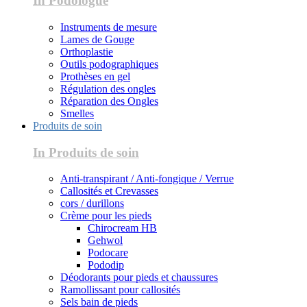
In Podologue
Instruments de mesure
Lames de Gouge
Orthoplastie
Outils podographiques
Prothèses en gel
Régulation des ongles
Réparation des Ongles
Smelles
Produits de soin
In Produits de soin
Anti-transpirant / Anti-fongique / Verrue
Callosités et Crevasses
cors / durillons
Crème pour les pieds
Chirocream HB
Gehwol
Podocare
Pododip
Déodorants pour pieds et chaussures
Ramollissant pour callosités
Sels bain de pieds