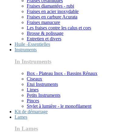
Fraises céramiques
Fraises diamantées - rubi
Fraises en acier inoxydable
Fraises en carbure Acurata
Fraises manucure
Les fraises contre les calus et cors
Brosse & polissage
Entretien et divers
Huile -Essentielles
Instruments
In Instruments
Box - Plateau Inox - Bassins Rénaux
Ciseaux
Etui Instruments
Limes
Petits Instruments
Pinces
Stylet à lumière - le monofilament
Kit de démarrage
Lames
In Lames