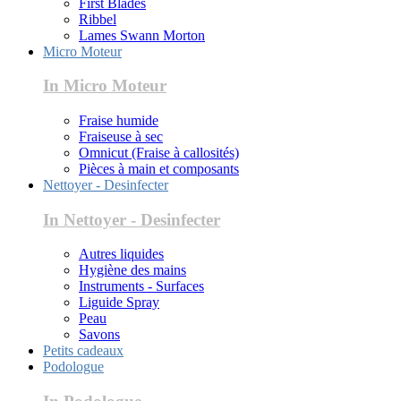
First Blades
Ribbel
Lames Swann Morton
Micro Moteur
In Micro Moteur
Fraise humide
Fraiseuse à sec
Omnicut (Fraise à callosités)
Pièces à main et composants
Nettoyer - Desinfecter
In Nettoyer - Desinfecter
Autres liquides
Hygiène des mains
Instruments - Surfaces
Liguide Spray
Peau
Savons
Petits cadeaux
Podologue