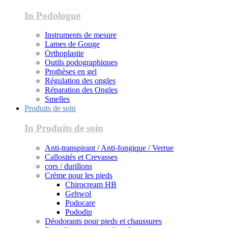
In Podologue
Instruments de mesure
Lames de Gouge
Orthoplastie
Outils podographiques
Prothèses en gel
Régulation des ongles
Réparation des Ongles
Smelles
Produits de soin
In Produits de soin
Anti-transpirant / Anti-fongique / Verrue
Callosités et Crevasses
cors / durillons
Crème pour les pieds
Chirocream HB
Gehwol
Podocare
Pododip
Déodorants pour pieds et chaussures