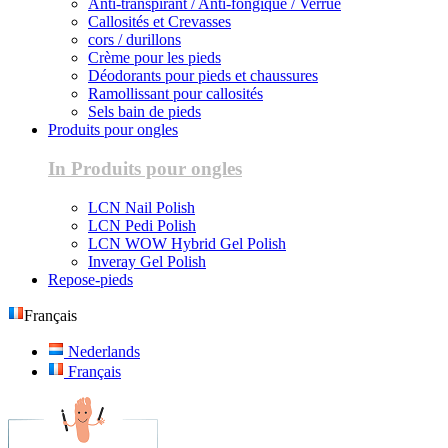
Anti-transpirant / Anti-fongique / Verrue
Callosités et Crevasses
cors / durillons
Crème pour les pieds
Déodorants pour pieds et chaussures
Ramollissant pour callosités
Sels bain de pieds
Produits pour ongles
In Produits pour ongles
LCN Nail Polish
LCN Pedi Polish
LCN WOW Hybrid Gel Polish
Inveray Gel Polish
Repose-pieds
Français
Nederlands
Français