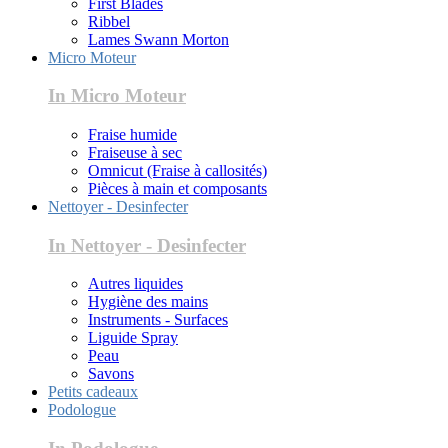
First Blades
Ribbel
Lames Swann Morton
Micro Moteur
In Micro Moteur
Fraise humide
Fraiseuse à sec
Omnicut (Fraise à callosités)
Pièces à main et composants
Nettoyer - Desinfecter
In Nettoyer - Desinfecter
Autres liquides
Hygiène des mains
Instruments - Surfaces
Liguide Spray
Peau
Savons
Petits cadeaux
Podologue