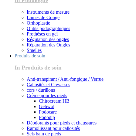
In Podologue
Instruments de mesure
Lames de Gouge
Orthoplastie
Outils podographiques
Prothèses en gel
Régulation des ongles
Réparation des Ongles
Smelles
Produits de soin
In Produits de soin
Anti-transpirant / Anti-fongique / Verrue
Callosités et Crevasses
cors / durillons
Crème pour les pieds
Chirocream HB
Gehwol
Podocare
Pododip
Déodorants pour pieds et chaussures
Ramollissant pour callosités
Sels bain de pieds