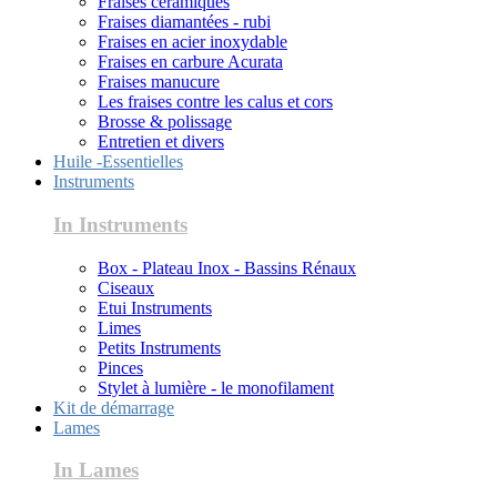
Fraises céramiques
Fraises diamantées - rubi
Fraises en acier inoxydable
Fraises en carbure Acurata
Fraises manucure
Les fraises contre les calus et cors
Brosse & polissage
Entretien et divers
Huile -Essentielles
Instruments
In Instruments
Box - Plateau Inox - Bassins Rénaux
Ciseaux
Etui Instruments
Limes
Petits Instruments
Pinces
Stylet à lumière - le monofilament
Kit de démarrage
Lames
In Lames