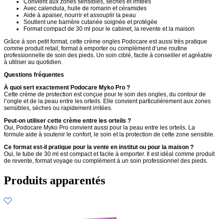
Convient aux zones sensibles, sèches et irritées
Avec calendula, huile de romarin et céramides
Aide à apaiser, nourrir et assouplir la peau
Soutient une barrière cutanée soignée et protégée
Format compact de 30 ml pour le cabinet, la revente et la maison
Grâce à son petit format, cette crème ongles Podocare est aussi très pratique
comme produit retail, format à emporter ou complément d’une routine
professionnelle de soin des pieds. Un soin ciblé, facile à conseiller et agréable
à utiliser au quotidien.
Questions fréquentes
À quoi sert exactement Podocare Myko Pro ?
Cette crème de protection est conçue pour le soin des ongles, du contour de
l’ongle et de la peau entre les orteils. Elle convient particulièrement aux zones
sensibles, sèches ou rapidement irritées.
Peut-on utiliser cette crème entre les orteils ?
Oui, Podocare Myko Pro convient aussi pour la peau entre les orteils. La
formule aide à soutenir le confort, le soin et la protection de cette zone sensible.
Ce format est-il pratique pour la vente en institut ou pour la maison ?
Oui, le tube de 30 ml est compact et facile à emporter. Il est idéal comme produit
de revente, format voyage ou complément à un soin professionnel des pieds.
Produits apparentés