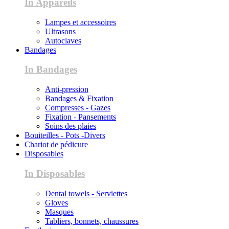
In Appareils
Lampes et accessoires
Ultrasons
Autoclaves
Bandages
In Bandages
Anti-pression
Bandages & Fixation
Compresses - Gazes
Fixation - Pansements
Soins des plaies
Bouiteilles - Pots -Divers
Chariot de pédicure
Disposables
In Disposables
Dental towels - Serviettes
Gloves
Masques
Tabliers, bonnets, chaussures