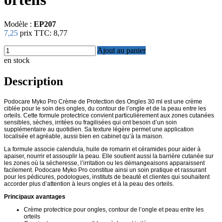
Modèle :
EP207
7,25
prix TTC:
8,77
Ajout au panier
en stock
Description
Podocare Myko Pro Crème de Protection des Ongles 30 ml est une crème
ciblée pour le soin des ongles, du contour de l’ongle et de la peau entre les
orteils. Cette formule protectrice convient particulièrement aux zones cutanées
sensibles, sèches, irritées ou fragilisées qui ont besoin d’un soin
supplémentaire au quotidien. Sa texture légère permet une application
localisée et agréable, aussi bien en cabinet qu’à la maison.
La formule associe calendula, huile de romarin et céramides pour aider à
apaiser, nourrir et assouplir la peau. Elle soutient aussi la barrière cutanée sur
les zones où la sécheresse, l’irritation ou les démangeaisons apparaissent
facilement. Podocare Myko Pro constitue ainsi un soin pratique et rassurant
pour les pédicures, podologues, instituts de beauté et clientes qui souhaitent
accorder plus d’attention à leurs ongles et à la peau des orteils.
Principaux avantages
Crème protectrice pour ongles, contour de l’ongle et peau entre les
orteils