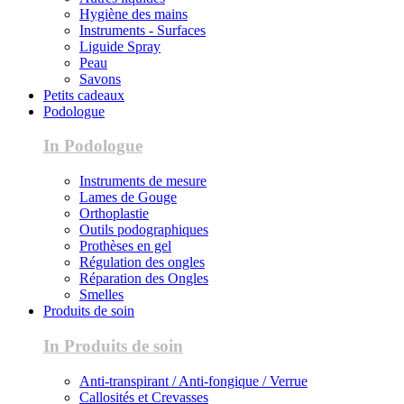
Hygiène des mains
Instruments - Surfaces
Liguide Spray
Peau
Savons
Petits cadeaux
Podologue
In Podologue
Instruments de mesure
Lames de Gouge
Orthoplastie
Outils podographiques
Prothèses en gel
Régulation des ongles
Réparation des Ongles
Smelles
Produits de soin
In Produits de soin
Anti-transpirant / Anti-fongique / Verrue
Callosités et Crevasses