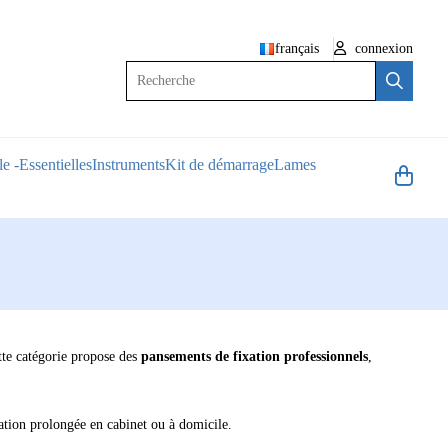
français
connexion
Recherche
e -Essentielles
Instruments
Kit de démarrage
Lames
tte catégorie propose des
pansements de fixation professionnels
,
sation prolongée en cabinet ou à domicile.