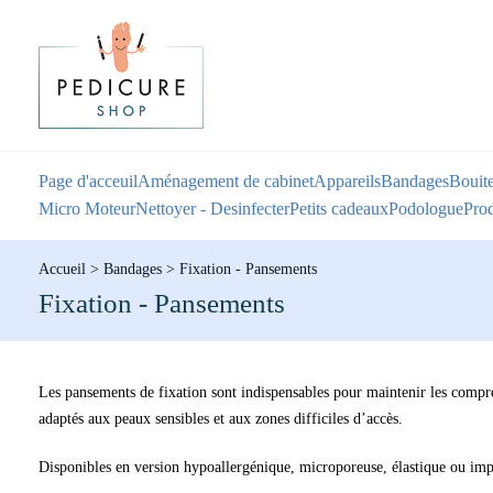
Page d'acceuil
Aménagement de cabinet
Appareils
Bandages
Bouite
Micro Moteur
Nettoyer - Desinfecter
Petits cadeaux
Podologue
Prod
Accueil
>
Bandages
>
Fixation - Pansements
Fixation - Pansements
Les pansements de fixation sont indispensables pour maintenir les compre
adaptés aux peaux sensibles et aux zones difficiles d’accès.
Disponibles en version hypoallergénique, microporeuse, élastique ou imper