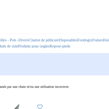
illes - Pots -Divers
Chariot de pédicure
Disposables
Footlogix
Fraises
Huil
uits de soin
Produits pour ongles
Repose-pieds
usés par une chute et/ou une utilisation incorrecte.