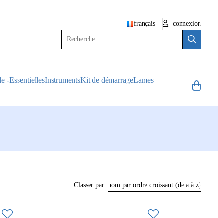
français
connexion
Recherche
e -Essentielles
Instruments
Kit de démarrage
Lames
Classer par :
nom par ordre croissant (de a à z)