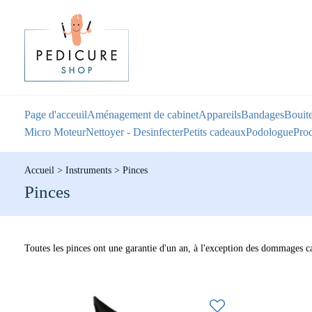
Page d'acceuil
Aménagement de cabinet
Appareils
Bandages
Bouite
Micro Moteur
Nettoyer - Desinfecter
Petits cadeaux
Podologue
Prod
Accueil
>
Instruments
>
Pinces
Pinces
Toutes les pinces ont une garantie d'un an, à l'exception des dommages ca