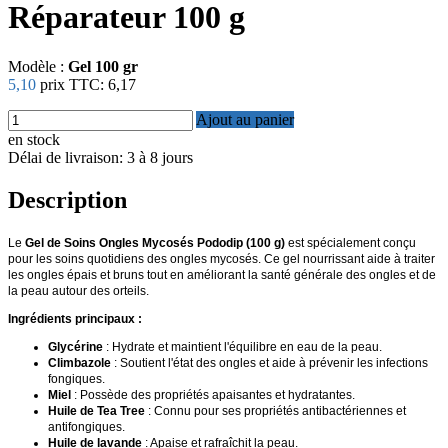
Réparateur 100 g
Modèle :
Gel 100 gr
5,10
prix TTC:
6,17
Ajout au panier
en stock
Délai de livraison: 3 à 8 jours
Description
Le
Gel de Soins Ongles Mycosés Pododip (100 g)
est spécialement conçu
pour les soins quotidiens des ongles mycosés. Ce gel nourrissant aide à traiter
les ongles épais et bruns tout en améliorant la santé générale des ongles et de
la peau autour des orteils.
Ingrédients principaux :
Glycérine
: Hydrate et maintient l'équilibre en eau de la peau.
Climbazole
: Soutient l'état des ongles et aide à prévenir les infections
fongiques.
Miel
: Possède des propriétés apaisantes et hydratantes.
Huile de Tea Tree
: Connu pour ses propriétés antibactériennes et
antifongiques.
Huile de lavande
: Apaise et rafraîchit la peau.