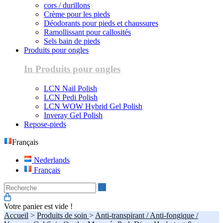
cors / durillons
Crème pour les pieds
Déodorants pour pieds et chaussures
Ramollissant pour callosités
Sels bain de pieds
Produits pour ongles
In Produits pour ongles
LCN Nail Polish
LCN Pedi Polish
LCN WOW Hybrid Gel Polish
Inveray Gel Polish
Repose-pieds
Français
Nederlands
Français
Recherche
Votre panier est vide !
Accueil
>
Produits de soin
>
Anti-transpirant / Anti-fongique /