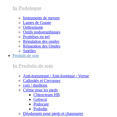
In Podologue
Instruments de mesure
Lames de Gouge
Orthoplastie
Outils podographiques
Prothèses en gel
Régulation des ongles
Réparation des Ongles
Smelles
Produits de soin
In Produits de soin
Anti-transpirant / Anti-fongique / Verrue
Callosités et Crevasses
cors / durillons
Crème pour les pieds
Chirocream HB
Gehwol
Podocare
Pododip
Déodorants pour pieds et chaussures