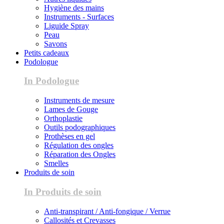
Hygiène des mains
Instruments - Surfaces
Liguide Spray
Peau
Savons
Petits cadeaux
Podologue
In Podologue
Instruments de mesure
Lames de Gouge
Orthoplastie
Outils podographiques
Prothèses en gel
Régulation des ongles
Réparation des Ongles
Smelles
Produits de soin
In Produits de soin
Anti-transpirant / Anti-fongique / Verrue
Callosités et Crevasses