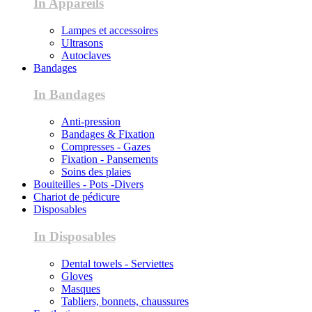
In Appareils
Lampes et accessoires
Ultrasons
Autoclaves
Bandages
In Bandages
Anti-pression
Bandages & Fixation
Compresses - Gazes
Fixation - Pansements
Soins des plaies
Bouiteilles - Pots -Divers
Chariot de pédicure
Disposables
In Disposables
Dental towels - Serviettes
Gloves
Masques
Tabliers, bonnets, chaussures