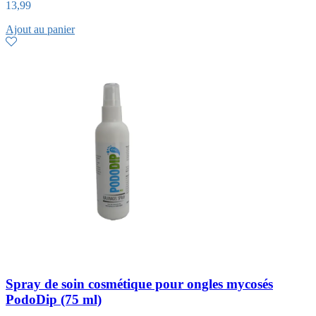
13,99
Ajout au panier
Spray de soin cosmétique pour ongles mycosés
PodoDip (75 ml)