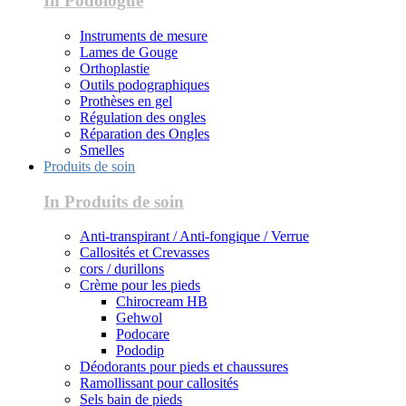
In Podologue
Instruments de mesure
Lames de Gouge
Orthoplastie
Outils podographiques
Prothèses en gel
Régulation des ongles
Réparation des Ongles
Smelles
Produits de soin
In Produits de soin
Anti-transpirant / Anti-fongique / Verrue
Callosités et Crevasses
cors / durillons
Crème pour les pieds
Chirocream HB
Gehwol
Podocare
Pododip
Déodorants pour pieds et chaussures
Ramollissant pour callosités
Sels bain de pieds