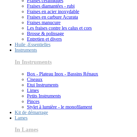
Fraises céramiques
Fraises diamantées - rubi
Fraises en acier inoxydable
Fraises en carbure Acurata
Fraises manucure
Les fraises contre les calus et cors
Brosse & polissage
Entretien et divers
Huile -Essentielles
Instruments
In Instruments
Box - Plateau Inox - Bassins Rénaux
Ciseaux
Etui Instruments
Limes
Petits Instruments
Pinces
Stylet à lumière - le monofilament
Kit de démarrage
Lames
In Lames