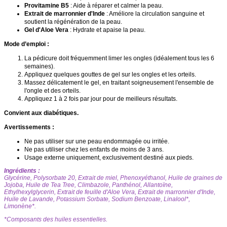
Provitamine B5
: Aide à réparer et calmer la peau.
Extrait de marronnier d'Inde
: Améliore la circulation sanguine et
soutient la régénération de la peau.
Gel d'Aloe Vera
: Hydrate et apaise la peau.
Mode d’emploi :
La pédicure doit fréquemment limer les ongles (idéalement tous les 6
semaines).
Appliquez quelques gouttes de gel sur les ongles et les orteils.
Massez délicatement le gel, en traitant soigneusement l'ensemble de
l'ongle et des orteils.
Appliquez 1 à 2 fois par jour pour de meilleurs résultats.
Convient aux diabétiques.
Avertissements :
Ne pas utiliser sur une peau endommagée ou irritée.
Ne pas utiliser chez les enfants de moins de 3 ans.
Usage externe uniquement, exclusivement destiné aux pieds.
Ingrédients :
Glycérine, Polysorbate 20, Extrait de miel, Phenoxyéthanol, Huile de graines de
Jojoba, Huile de Tea Tree, Climbazole, Panthénol, Allantoïne,
Ethylhexylglycerin, Extrait de feuille d'Aloe Vera, Extrait de marronnier d'Inde,
Huile de Lavande, Potassium Sorbate, Sodium Benzoate, Linalool*,
Limonène*.
*Composants des huiles essentielles.