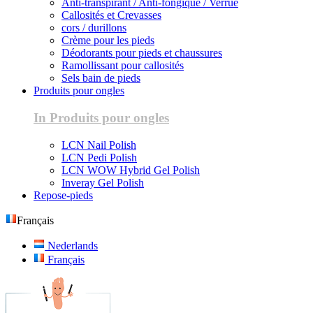
Anti-transpirant / Anti-fongique / Verrue
Callosités et Crevasses
cors / durillons
Crème pour les pieds
Déodorants pour pieds et chaussures
Ramollissant pour callosités
Sels bain de pieds
Produits pour ongles
In Produits pour ongles
LCN Nail Polish
LCN Pedi Polish
LCN WOW Hybrid Gel Polish
Inveray Gel Polish
Repose-pieds
Français
Nederlands
Français