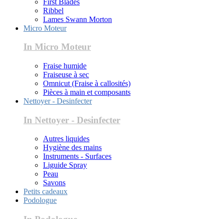
First Blades
Ribbel
Lames Swann Morton
Micro Moteur
In Micro Moteur
Fraise humide
Fraiseuse à sec
Omnicut (Fraise à callosités)
Pièces à main et composants
Nettoyer - Desinfecter
In Nettoyer - Desinfecter
Autres liquides
Hygiène des mains
Instruments - Surfaces
Liguide Spray
Peau
Savons
Petits cadeaux
Podologue