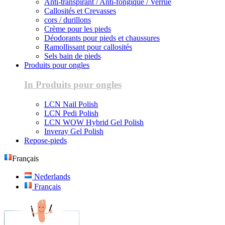
Anti-transpirant / Anti-fongique / Verrue
Callosités et Crevasses
cors / durillons
Crème pour les pieds
Déodorants pour pieds et chaussures
Ramollissant pour callosités
Sels bain de pieds
Produits pour ongles
In Produits pour ongles
LCN Nail Polish
LCN Pedi Polish
LCN WOW Hybrid Gel Polish
Inveray Gel Polish
Repose-pieds
Français
Nederlands
Français