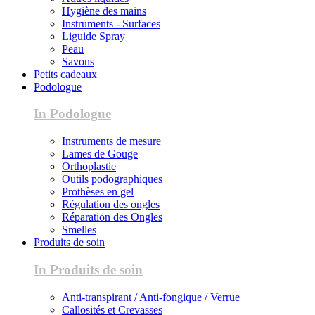
Hygiène des mains
Instruments - Surfaces
Liguide Spray
Peau
Savons
Petits cadeaux
Podologue
In Podologue
Instruments de mesure
Lames de Gouge
Orthoplastie
Outils podographiques
Prothèses en gel
Régulation des ongles
Réparation des Ongles
Smelles
Produits de soin
In Produits de soin
Anti-transpirant / Anti-fongique / Verrue
Callosités et Crevasses