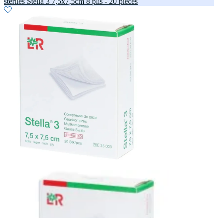
stériles Stella 3 7,5x7,5cm 8 plis - 20 pièces