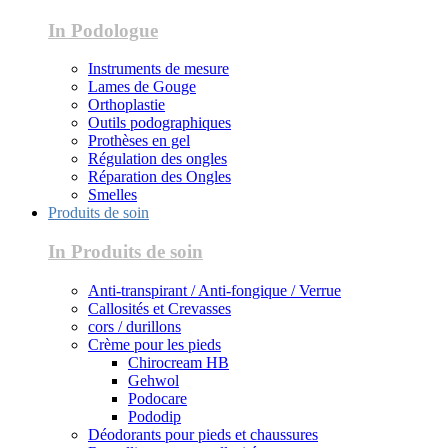
In Podologue
Instruments de mesure
Lames de Gouge
Orthoplastie
Outils podographiques
Prothèses en gel
Régulation des ongles
Réparation des Ongles
Smelles
Produits de soin
In Produits de soin
Anti-transpirant / Anti-fongique / Verrue
Callosités et Crevasses
cors / durillons
Crème pour les pieds
Chirocream HB
Gehwol
Podocare
Pododip
Déodorants pour pieds et chaussures