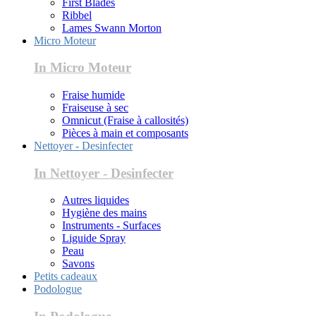
First Blades
Ribbel
Lames Swann Morton
Micro Moteur
In Micro Moteur
Fraise humide
Fraiseuse à sec
Omnicut (Fraise à callosités)
Pièces à main et composants
Nettoyer - Desinfecter
In Nettoyer - Desinfecter
Autres liquides
Hygiène des mains
Instruments - Surfaces
Liguide Spray
Peau
Savons
Petits cadeaux
Podologue