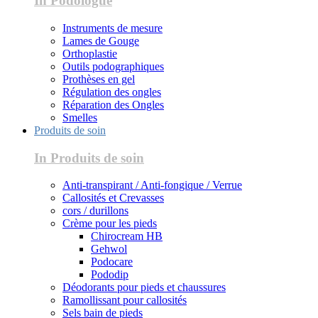
In Podologue
Instruments de mesure
Lames de Gouge
Orthoplastie
Outils podographiques
Prothèses en gel
Régulation des ongles
Réparation des Ongles
Smelles
Produits de soin
In Produits de soin
Anti-transpirant / Anti-fongique / Verrue
Callosités et Crevasses
cors / durillons
Crème pour les pieds
Chirocream HB
Gehwol
Podocare
Pododip
Déodorants pour pieds et chaussures
Ramollissant pour callosités
Sels bain de pieds