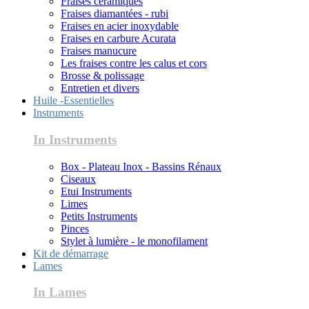
Fraises céramiques
Fraises diamantées - rubi
Fraises en acier inoxydable
Fraises en carbure Acurata
Fraises manucure
Les fraises contre les calus et cors
Brosse & polissage
Entretien et divers
Huile -Essentielles
Instruments
In Instruments
Box - Plateau Inox - Bassins Rénaux
Ciseaux
Etui Instruments
Limes
Petits Instruments
Pinces
Stylet à lumière - le monofilament
Kit de démarrage
Lames
In Lames