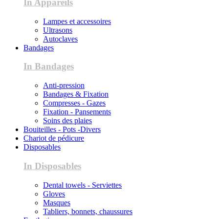
In Appareils
Lampes et accessoires
Ultrasons
Autoclaves
Bandages
In Bandages
Anti-pression
Bandages & Fixation
Compresses - Gazes
Fixation - Pansements
Soins des plaies
Bouiteilles - Pots -Divers
Chariot de pédicure
Disposables
In Disposables
Dental towels - Serviettes
Gloves
Masques
Tabliers, bonnets, chaussures