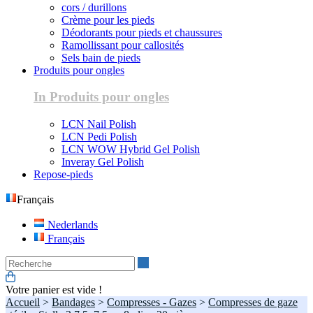
cors / durillons
Crème pour les pieds
Déodorants pour pieds et chaussures
Ramollissant pour callosités
Sels bain de pieds
Produits pour ongles
In Produits pour ongles
LCN Nail Polish
LCN Pedi Polish
LCN WOW Hybrid Gel Polish
Inveray Gel Polish
Repose-pieds
Français
Nederlands
Français
Recherche
Votre panier est vide !
Accueil
>
Bandages
>
Compresses - Gazes
>
Compresses de gaze