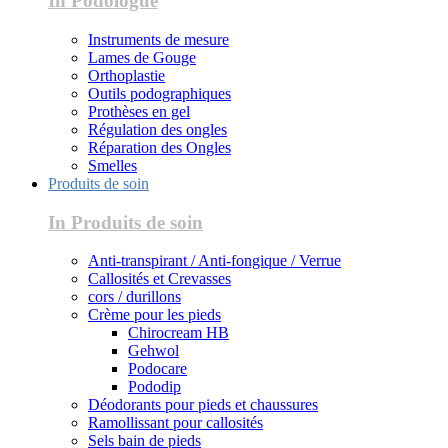
In Podologue
Instruments de mesure
Lames de Gouge
Orthoplastie
Outils podographiques
Prothèses en gel
Régulation des ongles
Réparation des Ongles
Smelles
Produits de soin
In Produits de soin
Anti-transpirant / Anti-fongique / Verrue
Callosités et Crevasses
cors / durillons
Crème pour les pieds
Chirocream HB
Gehwol
Podocare
Pododip
Déodorants pour pieds et chaussures
Ramollissant pour callosités
Sels bain de pieds