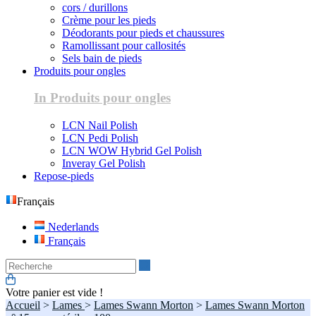
cors / durillons
Crème pour les pieds
Déodorants pour pieds et chaussures
Ramollissant pour callosités
Sels bain de pieds
Produits pour ongles
In Produits pour ongles
LCN Nail Polish
LCN Pedi Polish
LCN WOW Hybrid Gel Polish
Inveray Gel Polish
Repose-pieds
Français
Nederlands
Français
Recherche
Votre panier est vide !
Accueil
>
Lames
>
Lames Swann Morton
>
Lames Swann Morton