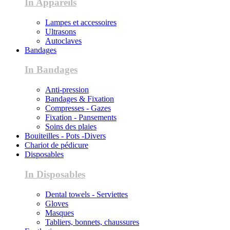
In Appareils
Lampes et accessoires
Ultrasons
Autoclaves
Bandages
In Bandages
Anti-pression
Bandages & Fixation
Compresses - Gazes
Fixation - Pansements
Soins des plaies
Bouiteilles - Pots -Divers
Chariot de pédicure
Disposables
In Disposables
Dental towels - Serviettes
Gloves
Masques
Tabliers, bonnets, chaussures