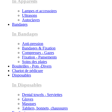
In Appareils
Lampes et accessoires
Ultrasons
Autoclaves
Bandages
In Bandages
Anti-pression
Bandages & Fixation
Compresses - Gazes
Fixation - Pansements
Soins des plaies
Bouiteilles - Pots -Divers
Chariot de pédicure
Disposables
In Disposables
Dental towels - Serviettes
Gloves
Masques
Tabliers, bonnets, chaussures