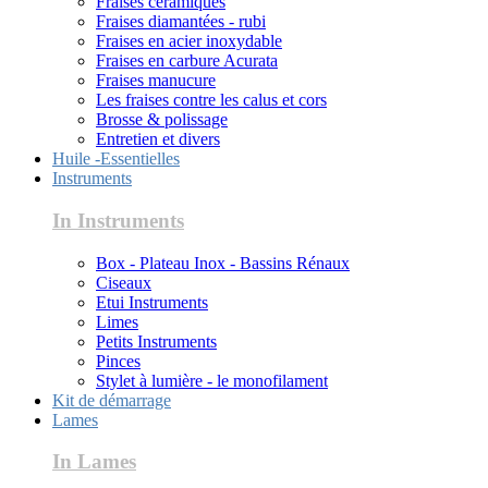
Fraises céramiques
Fraises diamantées - rubi
Fraises en acier inoxydable
Fraises en carbure Acurata
Fraises manucure
Les fraises contre les calus et cors
Brosse & polissage
Entretien et divers
Huile -Essentielles
Instruments
In Instruments
Box - Plateau Inox - Bassins Rénaux
Ciseaux
Etui Instruments
Limes
Petits Instruments
Pinces
Stylet à lumière - le monofilament
Kit de démarrage
Lames
In Lames