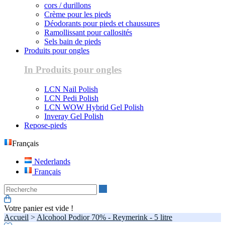
cors / durillons
Crème pour les pieds
Déodorants pour pieds et chaussures
Ramollissant pour callosités
Sels bain de pieds
Produits pour ongles
In Produits pour ongles
LCN Nail Polish
LCN Pedi Polish
LCN WOW Hybrid Gel Polish
Inveray Gel Polish
Repose-pieds
Français
Nederlands
Français
Recherche
Votre panier est vide !
Accueil
>
Alcohool Podior 70% - Reymerink - 5 litre