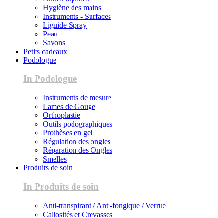
Hygiène des mains
Instruments - Surfaces
Liguide Spray
Peau
Savons
Petits cadeaux
Podologue
In Podologue
Instruments de mesure
Lames de Gouge
Orthoplastie
Outils podographiques
Prothèses en gel
Régulation des ongles
Réparation des Ongles
Smelles
Produits de soin
In Produits de soin
Anti-transpirant / Anti-fongique / Verrue
Callosités et Crevasses