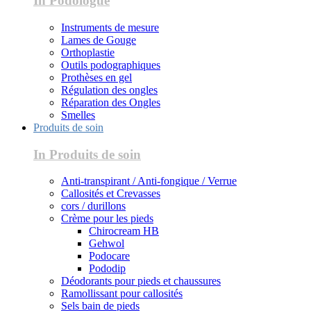
In Podologue
Instruments de mesure
Lames de Gouge
Orthoplastie
Outils podographiques
Prothèses en gel
Régulation des ongles
Réparation des Ongles
Smelles
Produits de soin
In Produits de soin
Anti-transpirant / Anti-fongique / Verrue
Callosités et Crevasses
cors / durillons
Crème pour les pieds
Chirocream HB
Gehwol
Podocare
Pododip
Déodorants pour pieds et chaussures
Ramollissant pour callosités
Sels bain de pieds