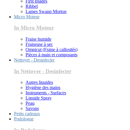
First Blades
Ribbel
Lames Swann Morton
Micro Moteur
In Micro Moteur
Fraise humide
Fraiseuse à sec
Omnicut (Fraise à callosités)
Pièces à main et composants
Nettoyer - Desinfecter
In Nettoyer - Desinfecter
Autres liquides
Hygiène des mains
Instruments - Surfaces
Liguide Spray
Peau
Savons
Petits cadeaux
Podologue