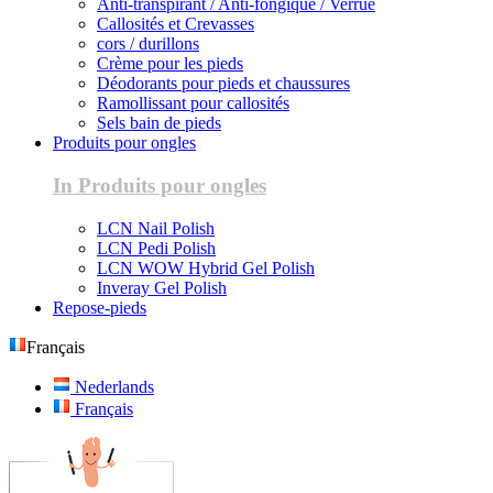
Anti-transpirant / Anti-fongique / Verrue
Callosités et Crevasses
cors / durillons
Crème pour les pieds
Déodorants pour pieds et chaussures
Ramollissant pour callosités
Sels bain de pieds
Produits pour ongles
In Produits pour ongles
LCN Nail Polish
LCN Pedi Polish
LCN WOW Hybrid Gel Polish
Inveray Gel Polish
Repose-pieds
Français
Nederlands
Français