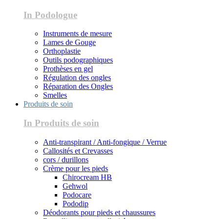
In Podologue
Instruments de mesure
Lames de Gouge
Orthoplastie
Outils podographiques
Prothèses en gel
Régulation des ongles
Réparation des Ongles
Smelles
Produits de soin
In Produits de soin
Anti-transpirant / Anti-fongique / Verrue
Callosités et Crevasses
cors / durillons
Crème pour les pieds
Chirocream HB
Gehwol
Podocare
Pododip
Déodorants pour pieds et chaussures