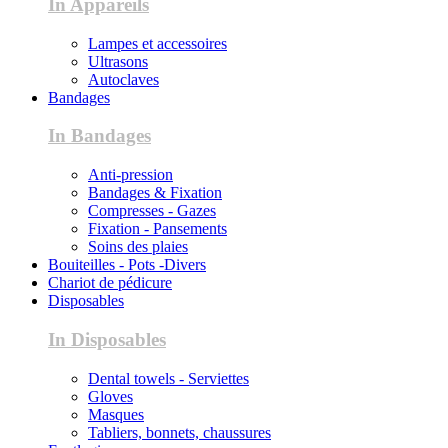
In Appareils
Lampes et accessoires
Ultrasons
Autoclaves
Bandages
In Bandages
Anti-pression
Bandages & Fixation
Compresses - Gazes
Fixation - Pansements
Soins des plaies
Bouiteilles - Pots -Divers
Chariot de pédicure
Disposables
In Disposables
Dental towels - Serviettes
Gloves
Masques
Tabliers, bonnets, chaussures