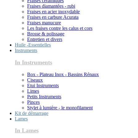
Fraises céramiques
Fraises diamantées - rubi
Fraises en acier inoxydable
Fraises en carbure Acurata
Fraises manucure
Les fraises contre les calus et cors
Brosse & polissage
Entretien et divers
Huile -Essentielles
Instruments
In Instruments
Box - Plateau Inox - Bassins Rénaux
Ciseaux
Etui Instruments
Limes
Petits Instruments
Pinces
Stylet à lumière - le monofilament
Kit de démarrage
Lames
In Lames