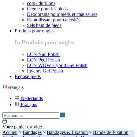
cors / durillons
Crème pour les pieds
Déodorants pour pieds et chaussures
Ramollissant pour callosités
Sels bain de pieds
Produits pour ongles
In Produits pour ongles
LCN Nail Polish
LCN Pedi Polish
LCN WOW Hybrid Gel Polish
Inveray Gel Polish
Repose-pieds
Français
Nederlands
Français
Recherche
Votre panier est vide !
Accueil
>
Bandages
>
Bandages & Fixation
>
Bande de Fixation