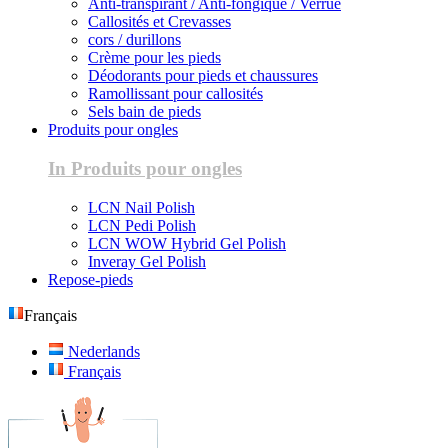
Anti-transpirant / Anti-fongique / Verrue
Callosités et Crevasses
cors / durillons
Crème pour les pieds
Déodorants pour pieds et chaussures
Ramollissant pour callosités
Sels bain de pieds
Produits pour ongles
In Produits pour ongles
LCN Nail Polish
LCN Pedi Polish
LCN WOW Hybrid Gel Polish
Inveray Gel Polish
Repose-pieds
Français
Nederlands
Français