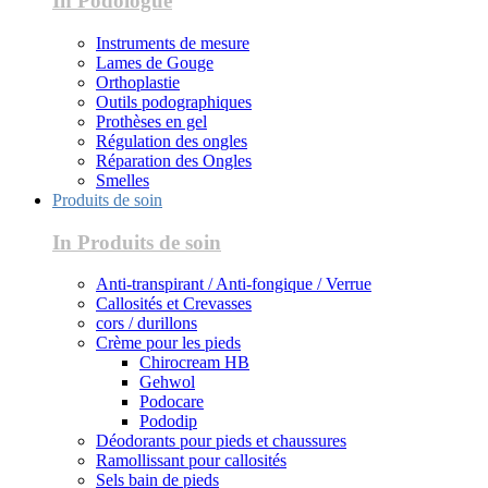
In Podologue
Instruments de mesure
Lames de Gouge
Orthoplastie
Outils podographiques
Prothèses en gel
Régulation des ongles
Réparation des Ongles
Smelles
Produits de soin
In Produits de soin
Anti-transpirant / Anti-fongique / Verrue
Callosités et Crevasses
cors / durillons
Crème pour les pieds
Chirocream HB
Gehwol
Podocare
Pododip
Déodorants pour pieds et chaussures
Ramollissant pour callosités
Sels bain de pieds