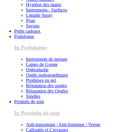
Hygiène des mains
Instruments - Surfaces
Liguide Spray
Peau
Savons
Petits cadeaux
Podologue
In Podologue
Instruments de mesure
Lames de Gouge
Orthoplastie
Outils podographiques
Prothèses en gel
Régulation des ongles
Réparation des Ongles
Smelles
Produits de soin
In Produits de soin
Anti-transpirant / Anti-fongique / Verrue
Callosités et Crevasses