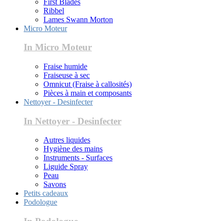
First Blades
Ribbel
Lames Swann Morton
Micro Moteur
In Micro Moteur
Fraise humide
Fraiseuse à sec
Omnicut (Fraise à callosités)
Pièces à main et composants
Nettoyer - Desinfecter
In Nettoyer - Desinfecter
Autres liquides
Hygiène des mains
Instruments - Surfaces
Liguide Spray
Peau
Savons
Petits cadeaux
Podologue