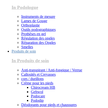
In Podologue
Instruments de mesure
Lames de Gouge
Orthoplastie
Outils podographiques
Prothèses en gel
Régulation des ongles
Réparation des Ongles
Smelles
Produits de soin
In Produits de soin
Anti-transpirant / Anti-fongique / Verrue
Callosités et Crevasses
cors / durillons
Crème pour les pieds
Chirocream HB
Gehwol
Podocare
Pododip
Déodorants pour pieds et chaussures