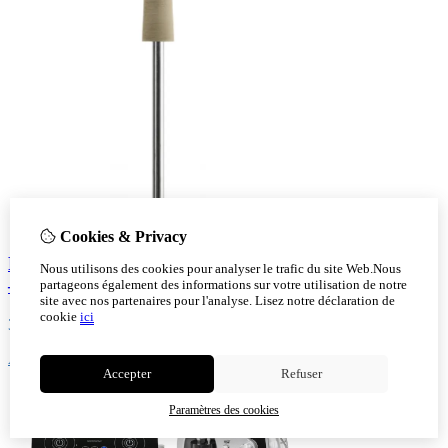
Cookies & Privacy
Fraise de Polissage Conique Acurata Jaune Ø6 mm
Nous utilisons des cookies pour analyser le trafic du site Web.Nous
– Finition Brillante
partageons également des informations sur votre utilisation de notre
site avec nos partenaires pour l'analyse.
Lisez notre déclaration de
cookie
ici
3,50
Ajout au panier
Accepter
Refuser
Paramètres des cookies