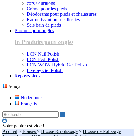
cors / durillons
Crème pour les pieds
Déodorants pour pieds et chaussures
Ramollissant pour callosités
Sels bain de pieds
Produits pour ongles
In Produits pour ongles
LCN Nail Polish
LCN Pedi Polish
LCN WOW Hybrid Gel Polish
Inveray Gel Polish
Repose-pieds
Français
Nederlands
Français
Recherche
Votre panier est vide !
Accueil
>
Fraises
>
Brosse & polissage
>
Brosse de Polissage