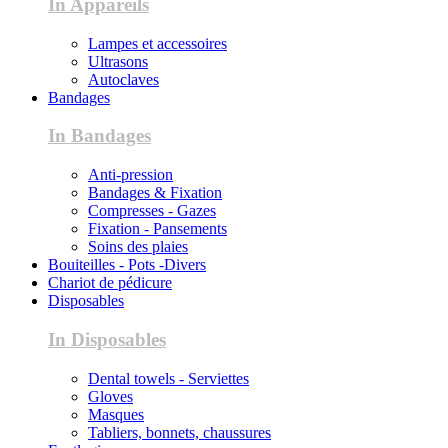
In Appareils
Lampes et accessoires
Ultrasons
Autoclaves
Bandages
In Bandages
Anti-pression
Bandages & Fixation
Compresses - Gazes
Fixation - Pansements
Soins des plaies
Bouiteilles - Pots -Divers
Chariot de pédicure
Disposables
In Disposables
Dental towels - Serviettes
Gloves
Masques
Tabliers, bonnets, chaussures