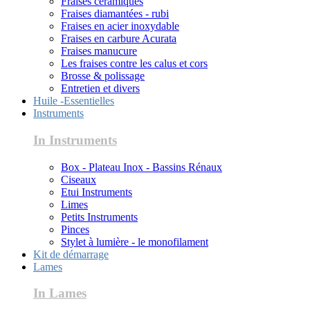
Fraises céramiques
Fraises diamantées - rubi
Fraises en acier inoxydable
Fraises en carbure Acurata
Fraises manucure
Les fraises contre les calus et cors
Brosse & polissage
Entretien et divers
Huile -Essentielles
Instruments
In Instruments
Box - Plateau Inox - Bassins Rénaux
Ciseaux
Etui Instruments
Limes
Petits Instruments
Pinces
Stylet à lumière - le monofilament
Kit de démarrage
Lames
In Lames