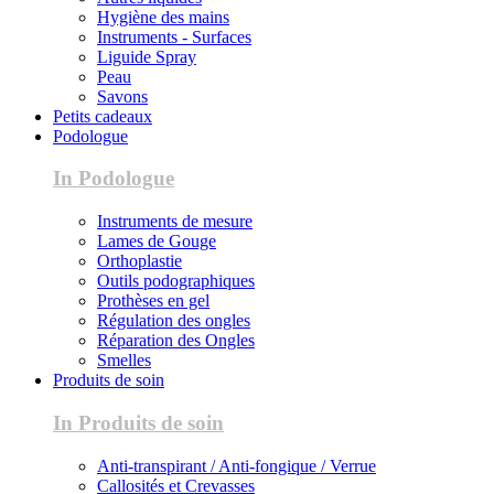
Hygiène des mains
Instruments - Surfaces
Liguide Spray
Peau
Savons
Petits cadeaux
Podologue
In Podologue
Instruments de mesure
Lames de Gouge
Orthoplastie
Outils podographiques
Prothèses en gel
Régulation des ongles
Réparation des Ongles
Smelles
Produits de soin
In Produits de soin
Anti-transpirant / Anti-fongique / Verrue
Callosités et Crevasses