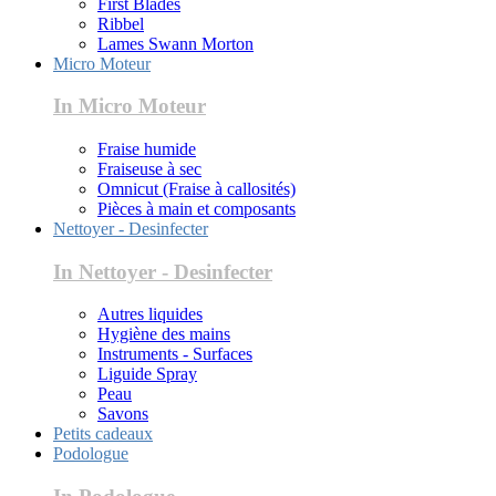
First Blades
Ribbel
Lames Swann Morton
Micro Moteur
In Micro Moteur
Fraise humide
Fraiseuse à sec
Omnicut (Fraise à callosités)
Pièces à main et composants
Nettoyer - Desinfecter
In Nettoyer - Desinfecter
Autres liquides
Hygiène des mains
Instruments - Surfaces
Liguide Spray
Peau
Savons
Petits cadeaux
Podologue