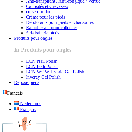
Anti-transpirant / Anti-fongique / Verrue
Callosités et Crevasses
cors / durillons
Crème pour les pieds
Déodorants pour pieds et chaussures
Ramollissant pour callosités
Sels bain de pieds
Produits pour ongles
In Produits pour ongles
LCN Nail Polish
LCN Pedi Polish
LCN WOW Hybrid Gel Polish
Inveray Gel Polish
Repose-pieds
Français
Nederlands
Français