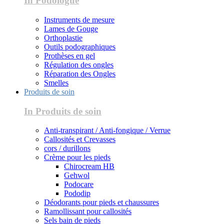
In Podologue
Instruments de mesure
Lames de Gouge
Orthoplastie
Outils podographiques
Prothèses en gel
Régulation des ongles
Réparation des Ongles
Smelles
Produits de soin
In Produits de soin
Anti-transpirant / Anti-fongique / Verrue
Callosités et Crevasses
cors / durillons
Crème pour les pieds
Chirocream HB
Gehwol
Podocare
Pododip
Déodorants pour pieds et chaussures
Ramollissant pour callosités
Sels bain de pieds