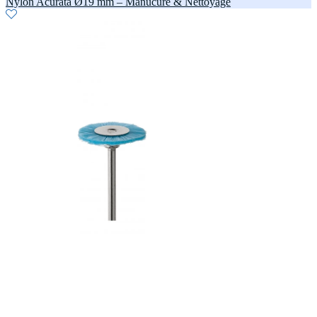
Nylon Acurata Ø19 mm – Manucure & Nettoyage