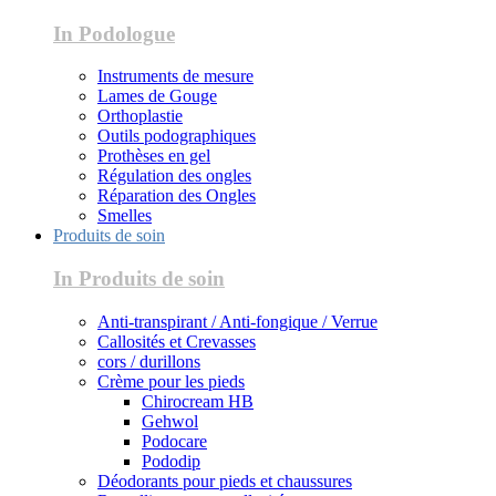
In Podologue
Instruments de mesure
Lames de Gouge
Orthoplastie
Outils podographiques
Prothèses en gel
Régulation des ongles
Réparation des Ongles
Smelles
Produits de soin
In Produits de soin
Anti-transpirant / Anti-fongique / Verrue
Callosités et Crevasses
cors / durillons
Crème pour les pieds
Chirocream HB
Gehwol
Podocare
Pododip
Déodorants pour pieds et chaussures