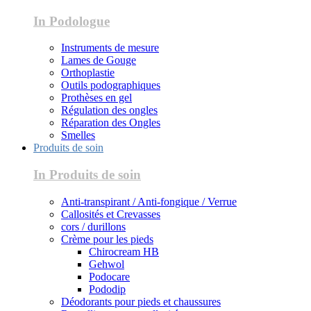
In Podologue
Instruments de mesure
Lames de Gouge
Orthoplastie
Outils podographiques
Prothèses en gel
Régulation des ongles
Réparation des Ongles
Smelles
Produits de soin
In Produits de soin
Anti-transpirant / Anti-fongique / Verrue
Callosités et Crevasses
cors / durillons
Crème pour les pieds
Chirocream HB
Gehwol
Podocare
Pododip
Déodorants pour pieds et chaussures