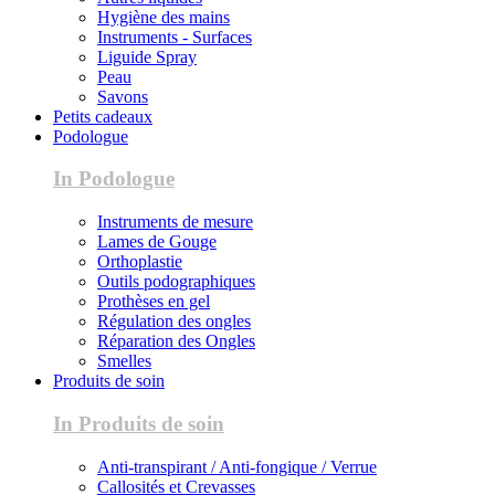
Hygiène des mains
Instruments - Surfaces
Liguide Spray
Peau
Savons
Petits cadeaux
Podologue
In Podologue
Instruments de mesure
Lames de Gouge
Orthoplastie
Outils podographiques
Prothèses en gel
Régulation des ongles
Réparation des Ongles
Smelles
Produits de soin
In Produits de soin
Anti-transpirant / Anti-fongique / Verrue
Callosités et Crevasses