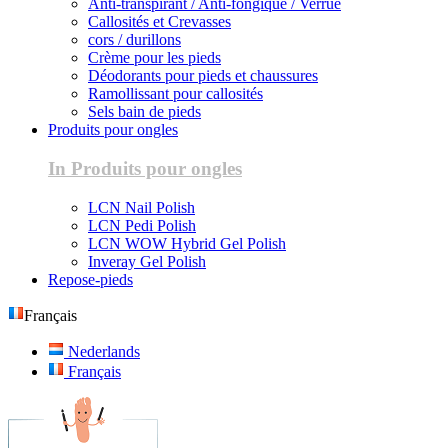
Anti-transpirant / Anti-fongique / Verrue
Callosités et Crevasses
cors / durillons
Crème pour les pieds
Déodorants pour pieds et chaussures
Ramollissant pour callosités
Sels bain de pieds
Produits pour ongles
In Produits pour ongles
LCN Nail Polish
LCN Pedi Polish
LCN WOW Hybrid Gel Polish
Inveray Gel Polish
Repose-pieds
Français
Nederlands
Français