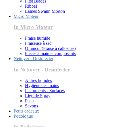
First Blades
Ribbel
Lames Swann Morton
Micro Moteur
In Micro Moteur
Fraise humide
Fraiseuse à sec
Omnicut (Fraise à callosités)
Pièces à main et composants
Nettoyer - Desinfecter
In Nettoyer - Desinfecter
Autres liquides
Hygiène des mains
Instruments - Surfaces
Liguide Spray
Peau
Savons
Petits cadeaux
Podologue