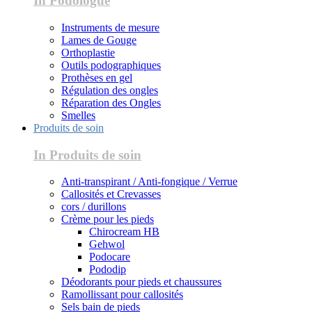
In Podologue
Instruments de mesure
Lames de Gouge
Orthoplastie
Outils podographiques
Prothèses en gel
Régulation des ongles
Réparation des Ongles
Smelles
Produits de soin
In Produits de soin
Anti-transpirant / Anti-fongique / Verrue
Callosités et Crevasses
cors / durillons
Crème pour les pieds
Chirocream HB
Gehwol
Podocare
Pododip
Déodorants pour pieds et chaussures
Ramollissant pour callosités
Sels bain de pieds