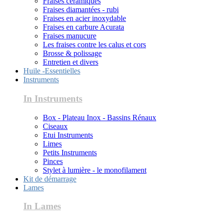
Fraises céramiques
Fraises diamantées - rubi
Fraises en acier inoxydable
Fraises en carbure Acurata
Fraises manucure
Les fraises contre les calus et cors
Brosse & polissage
Entretien et divers
Huile -Essentielles
Instruments
In Instruments
Box - Plateau Inox - Bassins Rénaux
Ciseaux
Etui Instruments
Limes
Petits Instruments
Pinces
Stylet à lumière - le monofilament
Kit de démarrage
Lames
In Lames