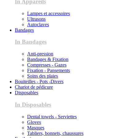
In Appareils
Lampes et accessoires
Ultrasons
Autoclaves
Bandages
In Bandages
Anti-pression
Bandages & Fixation
Compresses - Gazes
Fixation - Pansements
Soins des plaies
Bouiteilles - Pots -Divers
Chariot de pédicure
Disposables
In Disposables
Dental towels - Serviettes
Gloves
Masques
Tabliers, bonnets, chaussures