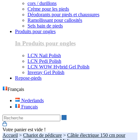
cors / durillons
Crème pour les pieds
Déodorants pour pieds et chaussures
Ramollissant pour callosités
Sels bain de pieds
Produits pour ongles
In Produits pour ongles
LCN Nail Polish
LCN Pedi Polish
LCN WOW Hybrid Gel Polish
Inveray Gel Polish
Repose-pieds
Français
Nederlands
Français
Recherche
Votre panier est vide !
Accueil
>
Chariot de pédicure
>
Câble électrique 150 cm pour