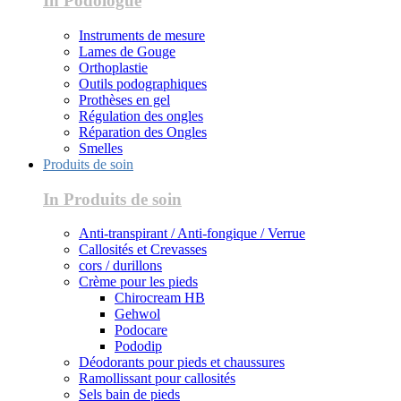
In Podologue
Instruments de mesure
Lames de Gouge
Orthoplastie
Outils podographiques
Prothèses en gel
Régulation des ongles
Réparation des Ongles
Smelles
Produits de soin
In Produits de soin
Anti-transpirant / Anti-fongique / Verrue
Callosités et Crevasses
cors / durillons
Crème pour les pieds
Chirocream HB
Gehwol
Podocare
Pododip
Déodorants pour pieds et chaussures
Ramollissant pour callosités
Sels bain de pieds