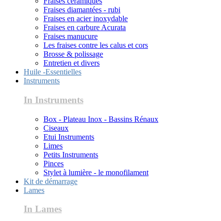
Fraises céramiques
Fraises diamantées - rubi
Fraises en acier inoxydable
Fraises en carbure Acurata
Fraises manucure
Les fraises contre les calus et cors
Brosse & polissage
Entretien et divers
Huile -Essentielles
Instruments
In Instruments
Box - Plateau Inox - Bassins Rénaux
Ciseaux
Etui Instruments
Limes
Petits Instruments
Pinces
Stylet à lumière - le monofilament
Kit de démarrage
Lames
In Lames