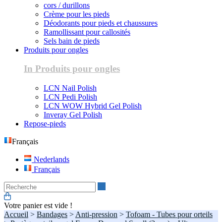
cors / durillons
Crème pour les pieds
Déodorants pour pieds et chaussures
Ramollissant pour callosités
Sels bain de pieds
Produits pour ongles
In Produits pour ongles
LCN Nail Polish
LCN Pedi Polish
LCN WOW Hybrid Gel Polish
Inveray Gel Polish
Repose-pieds
Français
Nederlands
Français
Recherche
Votre panier est vide !
Accueil
>
Bandages
>
Anti-pression
>
Tofoam - Tubes pour orteils