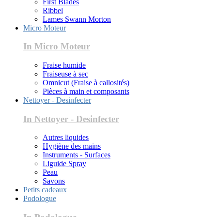
First Blades
Ribbel
Lames Swann Morton
Micro Moteur
In Micro Moteur
Fraise humide
Fraiseuse à sec
Omnicut (Fraise à callosités)
Pièces à main et composants
Nettoyer - Desinfecter
In Nettoyer - Desinfecter
Autres liquides
Hygiène des mains
Instruments - Surfaces
Liguide Spray
Peau
Savons
Petits cadeaux
Podologue