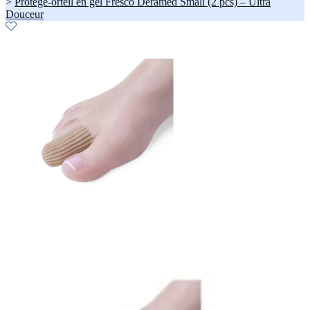
>
Protège-orteil en gel Fresco Deramed Small (2 pcs) – Ultra
Douceur