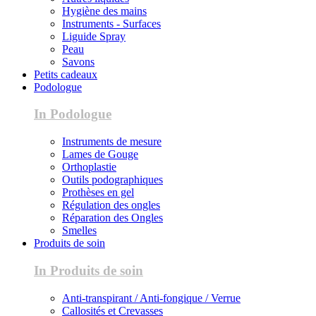
Hygiène des mains
Instruments - Surfaces
Liguide Spray
Peau
Savons
Petits cadeaux
Podologue
In Podologue
Instruments de mesure
Lames de Gouge
Orthoplastie
Outils podographiques
Prothèses en gel
Régulation des ongles
Réparation des Ongles
Smelles
Produits de soin
In Produits de soin
Anti-transpirant / Anti-fongique / Verrue
Callosités et Crevasses