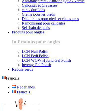
Anti-transpirant / Anti-fongique / Verrue
Callosités et Crevasses
cors / durillons
Crème pour les pieds
Déodorants pour pieds et chaussures
Ramollissant pour callosités
Sels bain de pieds
Produits pour ongles
In Produits pour ongles
LCN Nail Polish
LCN Pedi Polish
LCN WOW Hybrid Gel Polish
Inveray Gel Polish
Repose-pieds
Français
Nederlands
Français