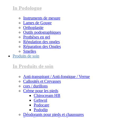
In Podologue
Instruments de mesure
Lames de Gouge
Orthoplastie
Outils podographiques
Prothèses en gel
Régulation des ongles
Réparation des Ongles
Smelles
Produits de soin
In Produits de soin
Anti-transpirant / Anti-fongique / Verrue
Callosités et Crevasses
cors / durillons
Crème pour les pieds
Chirocream HB
Gehwol
Podocare
Pododip
Déodorants pour pieds et chaussures