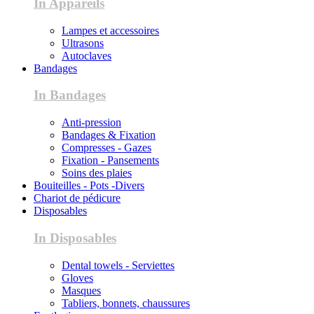
In Appareils
Lampes et accessoires
Ultrasons
Autoclaves
Bandages
In Bandages
Anti-pression
Bandages & Fixation
Compresses - Gazes
Fixation - Pansements
Soins des plaies
Bouiteilles - Pots -Divers
Chariot de pédicure
Disposables
In Disposables
Dental towels - Serviettes
Gloves
Masques
Tabliers, bonnets, chaussures