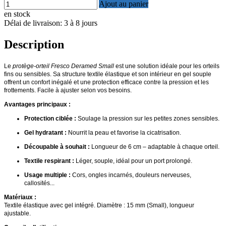
Ajout au panier
en stock
Délai de livraison: 3 à 8 jours
Description
Le
protège-orteil Fresco Deramed Small
est une solution idéale pour les orteils
fins ou sensibles. Sa structure textile élastique et son intérieur en gel souple
offrent un confort inégalé et une protection efficace contre la pression et les
frottements. Facile à ajuster selon vos besoins.
Avantages principaux :
Protection ciblée :
Soulage la pression sur les petites zones sensibles.
Gel hydratant :
Nourrit la peau et favorise la cicatrisation.
Découpable à souhait :
Longueur de 6 cm – adaptable à chaque orteil.
Textile respirant :
Léger, souple, idéal pour un port prolongé.
Usage multiple :
Cors, ongles incarnés, douleurs nerveuses,
callosités...
Matériaux :
Textile élastique avec gel intégré. Diamètre : 15 mm (Small), longueur
ajustable.