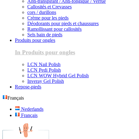
Anti-transpirant / Anti-fongique / Verrue
Callosités et Crevasses
cors / durillons
Crème pour les pieds
Déodorants pour pieds et chaussures
Ramollissant pour callosités
Sels bain de pieds
Produits pour ongles
In Produits pour ongles
LCN Nail Polish
LCN Pedi Polish
LCN WOW Hybrid Gel Polish
Inveray Gel Polish
Repose-pieds
Français
Nederlands
Français