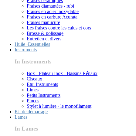
Fraises céramiques
Fraises diamantées - rubi
Fraises en acier inoxydable
Fraises en carbure Acurata
Fraises manucure
Les fraises contre les calus et cors
Brosse & polissage
Entretien et divers
Huile -Essentielles
Instruments
In Instruments
Box - Plateau Inox - Bassins Rénaux
Ciseaux
Etui Instruments
Limes
Petits Instruments
Pinces
Stylet à lumière - le monofilament
Kit de démarrage
Lames
In Lames