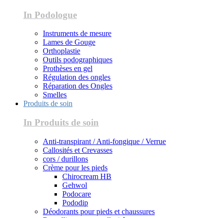
In Podologue
Instruments de mesure
Lames de Gouge
Orthoplastie
Outils podographiques
Prothèses en gel
Régulation des ongles
Réparation des Ongles
Smelles
Produits de soin
In Produits de soin
Anti-transpirant / Anti-fongique / Verrue
Callosités et Crevasses
cors / durillons
Crème pour les pieds
Chirocream HB
Gehwol
Podocare
Pododip
Déodorants pour pieds et chaussures