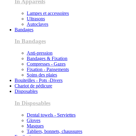
In Appareils
Lampes et accessoires
Ultrasons
Autoclaves
Bandages
In Bandages
Anti-pression
Bandages & Fixation
Compresses - Gazes
Fixation - Pansements
Soins des plaies
Bouiteilles - Pots -Divers
Chariot de pédicure
Disposables
In Disposables
Dental towels - Serviettes
Gloves
Masques
Tabliers, bonnets, chaussures