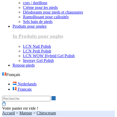
cors / durillons
Crème pour les pieds
Déodorants pour pieds et chaussures
Ramollissant pour callosités
Sels bain de pieds
Produits pour ongles
In Produits pour ongles
LCN Nail Polish
LCN Pedi Polish
LCN WOW Hybrid Gel Polish
Inveray Gel Polish
Repose-pieds
Français
Nederlands
Français
Recherche
Votre panier est vide !
Accueil
>
Marque
>
Chirocream