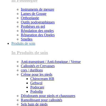
In Podologue
Instruments de mesure
Lames de Gouge
Orthoplastie
Outils podographiques
Prothèses en gel
Régulation des ongles
Réparation des Ongles
Smelles
Produits de soin
In Produits de soin
Anti-transpirant / Anti-fongique / Verrue
Callosités et Crevasses
cors / durillons
Crème pour les pieds
Chirocream HB
Gehwol
Podocare
Pododip
Déodorants pour pieds et chaussures
Ramollissant pour callosités
Sels bain de pieds