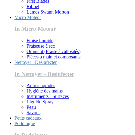
First Blades
Ribbel
Lames Swann Morton
Micro Moteur
In Micro Moteur
Fraise humide
Fraiseuse à sec
Omnicut (Fraise à callosités)
Pièces à main et composants
Nettoyer - Desinfecter
In Nettoyer - Desinfecter
Autres liquides
Hygiène des mains
Instruments - Surfaces
Liguide Spray
Peau
Savons
Petits cadeaux
Podologue