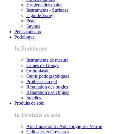
Hygiène des mains
Instruments - Surfaces
Liguide Spray
Peau
Savons
Petits cadeaux
Podologue
In Podologue
Instruments de mesure
Lames de Gouge
Orthoplastie
Outils podographiques
Prothèses en gel
Régulation des ongles
Réparation des Ongles
Smelles
Produits de soin
In Produits de soin
Anti-transpirant / Anti-fongique / Verrue
Callosités et Crevasses