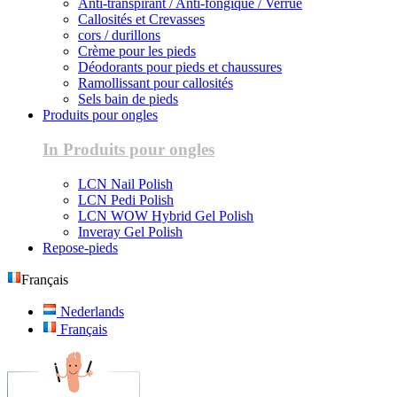
Anti-transpirant / Anti-fongique / Verrue
Callosités et Crevasses
cors / durillons
Crème pour les pieds
Déodorants pour pieds et chaussures
Ramollissant pour callosités
Sels bain de pieds
Produits pour ongles
In Produits pour ongles
LCN Nail Polish
LCN Pedi Polish
LCN WOW Hybrid Gel Polish
Inveray Gel Polish
Repose-pieds
Français
Nederlands
Français