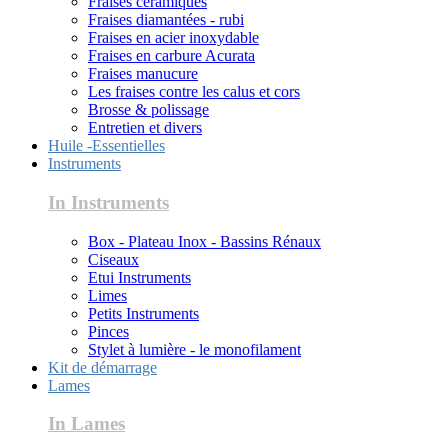
Fraises céramiques
Fraises diamantées - rubi
Fraises en acier inoxydable
Fraises en carbure Acurata
Fraises manucure
Les fraises contre les calus et cors
Brosse & polissage
Entretien et divers
Huile -Essentielles
Instruments
In Instruments
Box - Plateau Inox - Bassins Rénaux
Ciseaux
Etui Instruments
Limes
Petits Instruments
Pinces
Stylet à lumière - le monofilament
Kit de démarrage
Lames
In Lames