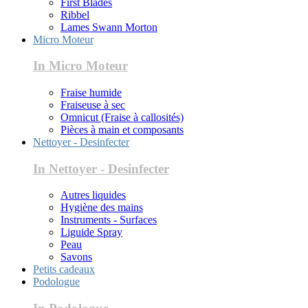
First Blades
Ribbel
Lames Swann Morton
Micro Moteur
In Micro Moteur
Fraise humide
Fraiseuse à sec
Omnicut (Fraise à callosités)
Pièces à main et composants
Nettoyer - Desinfecter
In Nettoyer - Desinfecter
Autres liquides
Hygiène des mains
Instruments - Surfaces
Liguide Spray
Peau
Savons
Petits cadeaux
Podologue