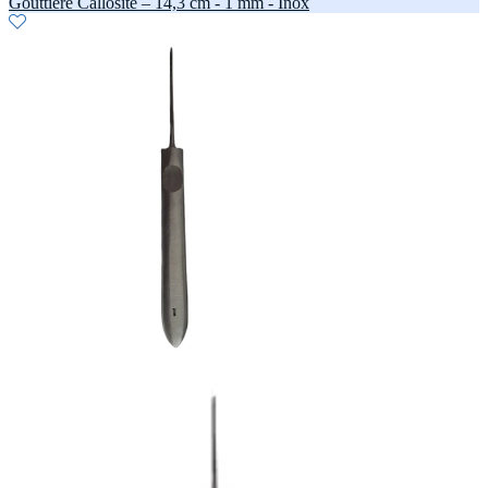
Gouttière Callosité – 14,3 cm - 1 mm - Inox