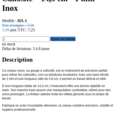
Inox
Modèle :
HA-1
Prix ​​d'origine :
7,50
5,99
prix TTC:
7,25
Ajout au panier
en stock
Délai de livraison: 3 à 8 jours
Description
Ce ciseau creux, ou gouge à callosité, est un instrument de précision parfait
pour retirer les callosités, cors ou kératoses localisées. Avec une lame étroite
de 1 mm et une longueur utile de 4,8 cm, il permet un travail délicat et ciblé.
D’une longueur totale de 14,3 cm, l’instrument offre une bonne stabilité en
main. Son manche lisse assure une manipulation confortable, même pour des
soins prolongés. La finition satinée évite les reflets gênants sous la lampe de
travail.
Fabriqué en acier inoxydable allemand, ce ciseau combine précision, solidité et
hygiène professionnelle.