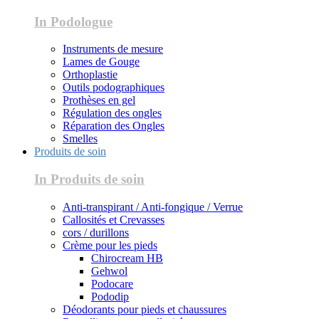
In Podologue
Instruments de mesure
Lames de Gouge
Orthoplastie
Outils podographiques
Prothèses en gel
Régulation des ongles
Réparation des Ongles
Smelles
Produits de soin
In Produits de soin
Anti-transpirant / Anti-fongique / Verrue
Callosités et Crevasses
cors / durillons
Crème pour les pieds
Chirocream HB
Gehwol
Podocare
Pododip
Déodorants pour pieds et chaussures