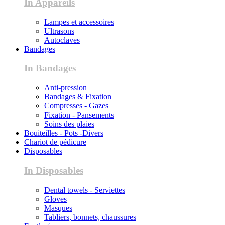
In Appareils
Lampes et accessoires
Ultrasons
Autoclaves
Bandages
In Bandages
Anti-pression
Bandages & Fixation
Compresses - Gazes
Fixation - Pansements
Soins des plaies
Bouiteilles - Pots -Divers
Chariot de pédicure
Disposables
In Disposables
Dental towels - Serviettes
Gloves
Masques
Tabliers, bonnets, chaussures