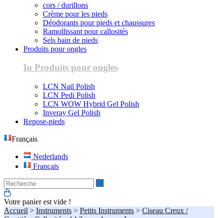
cors / durillons
Crème pour les pieds
Déodorants pour pieds et chaussures
Ramollissant pour callosités
Sels bain de pieds
Produits pour ongles
In Produits pour ongles
LCN Nail Polish
LCN Pedi Polish
LCN WOW Hybrid Gel Polish
Inveray Gel Polish
Repose-pieds
Français
Nederlands
Français
Recherche
Votre panier est vide !
Accueil
>
Instruments
>
Petits Instruments
>
Ciseau Creux /