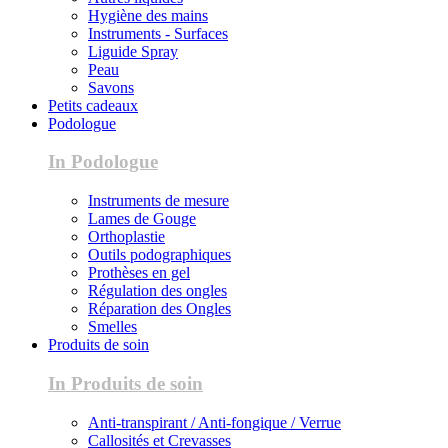
Hygiène des mains
Instruments - Surfaces
Liguide Spray
Peau
Savons
Petits cadeaux
Podologue
In Podologue
Instruments de mesure
Lames de Gouge
Orthoplastie
Outils podographiques
Prothèses en gel
Régulation des ongles
Réparation des Ongles
Smelles
Produits de soin
In Produits de soin
Anti-transpirant / Anti-fongique / Verrue
Callosités et Crevasses