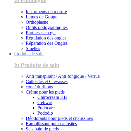
In Podologue
Instruments de mesure
Lames de Gouge
Orthoplastie
Outils podographiques
Prothèses en gel
Régulation des ongles
Réparation des Ongles
Smelles
Produits de soin
In Produits de soin
Anti-transpirant / Anti-fongique / Verrue
Callosités et Crevasses
cors / durillons
Crème pour les pieds
Chirocream HB
Gehwol
Podocare
Pododip
Déodorants pour pieds et chaussures
Ramollissant pour callosités
Sels bain de pieds