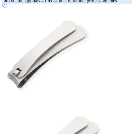
inoxydable japonais – Précision et durabilité professionnelles