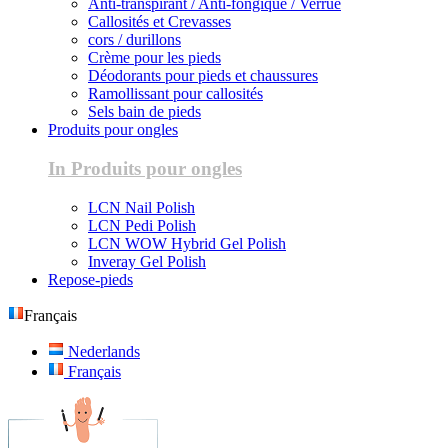
Anti-transpirant / Anti-fongique / Verrue
Callosités et Crevasses
cors / durillons
Crème pour les pieds
Déodorants pour pieds et chaussures
Ramollissant pour callosités
Sels bain de pieds
Produits pour ongles
In Produits pour ongles
LCN Nail Polish
LCN Pedi Polish
LCN WOW Hybrid Gel Polish
Inveray Gel Polish
Repose-pieds
Français
Nederlands
Français