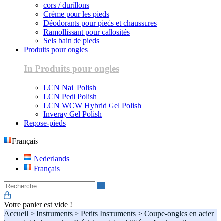
cors / durillons
Crème pour les pieds
Déodorants pour pieds et chaussures
Ramollissant pour callosités
Sels bain de pieds
Produits pour ongles
In Produits pour ongles
LCN Nail Polish
LCN Pedi Polish
LCN WOW Hybrid Gel Polish
Inveray Gel Polish
Repose-pieds
Français
Nederlands
Français
Recherche
Votre panier est vide !
Accueil
>
Instruments
>
Petits Instruments
>
Coupe-ongles en acier