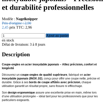
et durabilité professionnelles
Modèle :
Nagelknipper
Prix ​​d'origine :
2,90
2,45
prix TTC:
2,96
Ajout au panier
en stock
Délai de livraison: 3 à 8 jours
Description
Coupe-ongles en acier inoxydable japonais – Alliez précision, confort et
longévité
Découvrez un
coupe-ongles de qualité supérieure
, fabriqué en
acier
inoxydable japonais (INOX J/2)
, conçu pour offrir une coupe nette, précise et
durable. Grâce à ses
bords de coupe affûtés avec précision
, chaque
utilisation garantit un résultat propre, sans fissure ni effilochage.
Son
design ergonomique
assure une excellente prise en main, même lors
d’une utilisation prolongée – idéal tant pour les professionnels que pour les
particuliers exigeants.