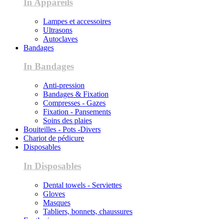
In Appareils
Lampes et accessoires
Ultrasons
Autoclaves
Bandages
In Bandages
Anti-pression
Bandages & Fixation
Compresses - Gazes
Fixation - Pansements
Soins des plaies
Bouiteilles - Pots -Divers
Chariot de pédicure
Disposables
In Disposables
Dental towels - Serviettes
Gloves
Masques
Tabliers, bonnets, chaussures