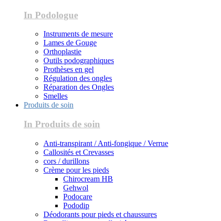
In Podologue
Instruments de mesure
Lames de Gouge
Orthoplastie
Outils podographiques
Prothèses en gel
Régulation des ongles
Réparation des Ongles
Smelles
Produits de soin
In Produits de soin
Anti-transpirant / Anti-fongique / Verrue
Callosités et Crevasses
cors / durillons
Crème pour les pieds
Chirocream HB
Gehwol
Podocare
Pododip
Déodorants pour pieds et chaussures