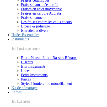
Fraises céramiques
Fraises diamantées - rubi
Fraises en acier inoxydable
Fraises en carbure Acurata
Fraises manucure
Les fraises contre les calus et cors
Brosse & polissage
Entretien et divers
Huile -Essentielles
Instruments
In Instruments
Box - Plateau Inox - Bassins Rénaux
Ciseaux
Etui Instruments
Limes
Petits Instruments
Pinces
Stylet à lumière - le monofilament
Kit de démarrage
Lames
In Lames