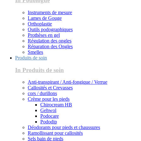
In Podologue
Instruments de mesure
Lames de Gouge
Orthoplastie
Outils podographiques
Prothèses en gel
Régulation des ongles
Réparation des Ongles
Smelles
Produits de soin
In Produits de soin
Anti-transpirant / Anti-fongique / Verrue
Callosités et Crevasses
cors / durillons
Crème pour les pieds
Chirocream HB
Gehwol
Podocare
Pododip
Déodorants pour pieds et chaussures
Ramollissant pour callosités
Sels bain de pieds