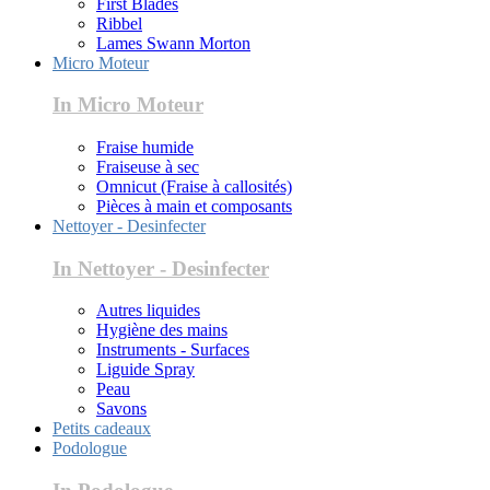
First Blades
Ribbel
Lames Swann Morton
Micro Moteur
In Micro Moteur
Fraise humide
Fraiseuse à sec
Omnicut (Fraise à callosités)
Pièces à main et composants
Nettoyer - Desinfecter
In Nettoyer - Desinfecter
Autres liquides
Hygiène des mains
Instruments - Surfaces
Liguide Spray
Peau
Savons
Petits cadeaux
Podologue