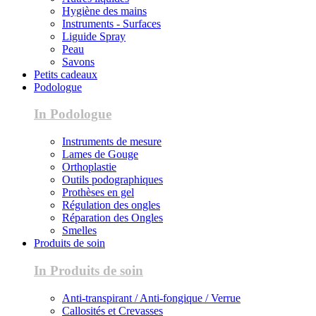
Hygiène des mains
Instruments - Surfaces
Liguide Spray
Peau
Savons
Petits cadeaux
Podologue
In Podologue
Instruments de mesure
Lames de Gouge
Orthoplastie
Outils podographiques
Prothèses en gel
Régulation des ongles
Réparation des Ongles
Smelles
Produits de soin
In Produits de soin
Anti-transpirant / Anti-fongique / Verrue
Callosités et Crevasses