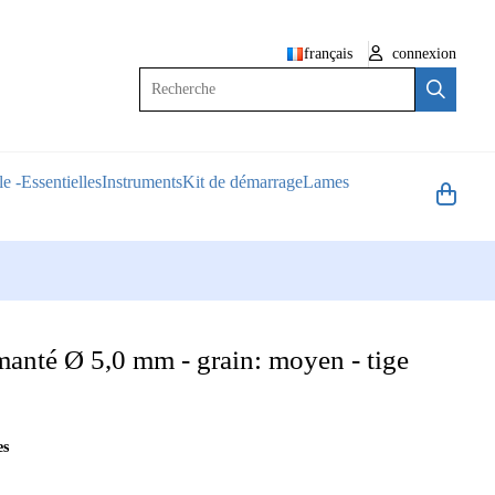
français
connexion
Recherche
e -Essentielles
Instruments
Kit de démarrage
Lames
manté Ø 5,0 mm - grain: moyen - tige
es