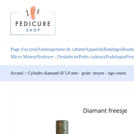
Page d'acceuil
Aménagement de cabinet
Appareils
Bandages
Bouite
Micro Moteur
Nettoyer - Desinfecter
Petits cadeaux
Podologue
Prod
Accueil
>
Cylindre diamanté Ø 5,0 mm - grain: moyen - tige courte