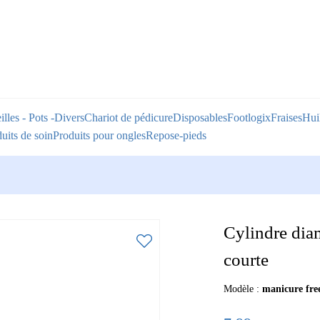
illes - Pots -Divers
Chariot de pédicure
Disposables
Footlogix
Fraises
Huil
uits de soin
Produits pour ongles
Repose-pieds
Cylindre dia
courte
Modèle :
manicure fre