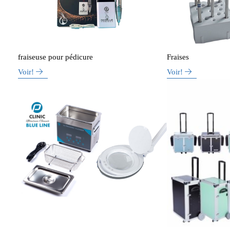
fraiseuse pour pédicure
Fraises
Voir!
Voir!