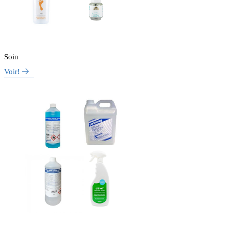
Soin
Voir!