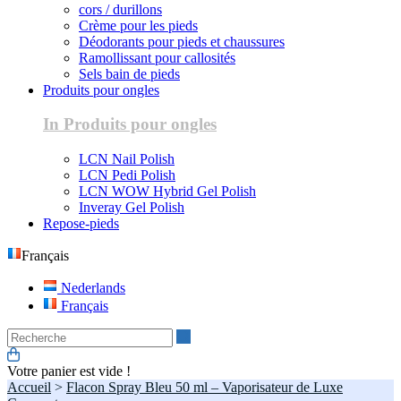
cors / durillons
Crème pour les pieds
Déodorants pour pieds et chaussures
Ramollissant pour callosités
Sels bain de pieds
Produits pour ongles
In Produits pour ongles
LCN Nail Polish
LCN Pedi Polish
LCN WOW Hybrid Gel Polish
Inveray Gel Polish
Repose-pieds
Français
Nederlands
Français
Recherche
Votre panier est vide !
Accueil
>
Flacon Spray Bleu 50 ml – Vaporisateur de Luxe