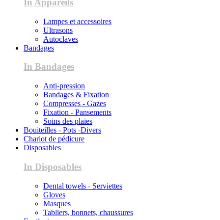
In Appareils
Lampes et accessoires
Ultrasons
Autoclaves
Bandages
In Bandages
Anti-pression
Bandages & Fixation
Compresses - Gazes
Fixation - Pansements
Soins des plaies
Bouiteilles - Pots -Divers
Chariot de pédicure
Disposables
In Disposables
Dental towels - Serviettes
Gloves
Masques
Tabliers, bonnets, chaussures