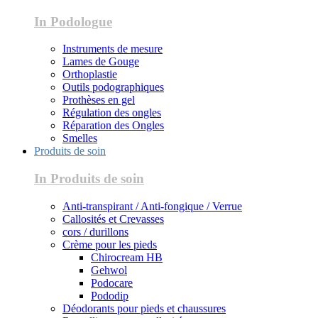
In Podologue
Instruments de mesure
Lames de Gouge
Orthoplastie
Outils podographiques
Prothèses en gel
Régulation des ongles
Réparation des Ongles
Smelles
Produits de soin
In Produits de soin
Anti-transpirant / Anti-fongique / Verrue
Callosités et Crevasses
cors / durillons
Crème pour les pieds
Chirocream HB
Gehwol
Podocare
Pododip
Déodorants pour pieds et chaussures