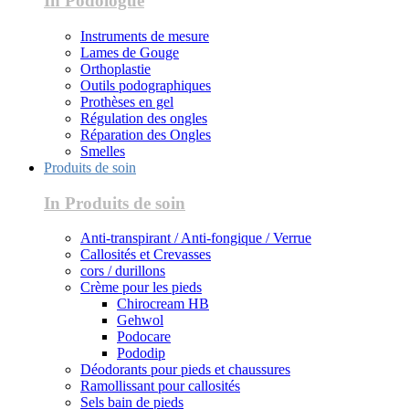
In Podologue
Instruments de mesure
Lames de Gouge
Orthoplastie
Outils podographiques
Prothèses en gel
Régulation des ongles
Réparation des Ongles
Smelles
Produits de soin
In Produits de soin
Anti-transpirant / Anti-fongique / Verrue
Callosités et Crevasses
cors / durillons
Crème pour les pieds
Chirocream HB
Gehwol
Podocare
Pododip
Déodorants pour pieds et chaussures
Ramollissant pour callosités
Sels bain de pieds