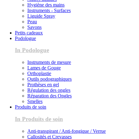
Hygiène des mains
Instruments - Surfaces
Liguide Spray
Peau
Savons
Petits cadeaux
Podologue
In Podologue
Instruments de mesure
Lames de Gouge
Orthoplastie
Outils podographiques
Prothèses en gel
Régulation des ongles
Réparation des Ongles
Smelles
Produits de soin
In Produits de soin
Anti-transpirant / Anti-fongique / Verrue
Callosités et Crevasses