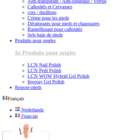
Anti-transpirant / Anti-fongique / Verrue
Callosités et Crevasses
cors / durillons
Crème pour les pieds
Déodorants pour pieds et chaussures
Ramollissant pour callosités
Sels bain de pieds
Produits pour ongles
In Produits pour ongles
LCN Nail Polish
LCN Pedi Polish
LCN WOW Hybrid Gel Polish
Inveray Gel Polish
Repose-pieds
Français
Nederlands
Français