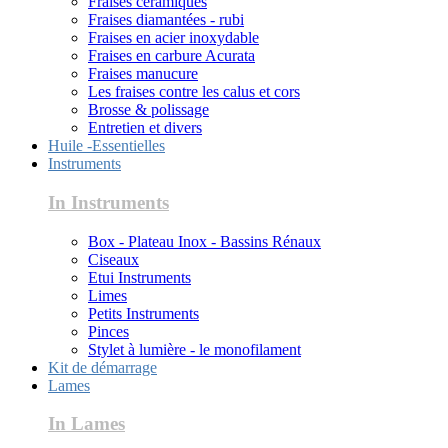
Fraises céramiques
Fraises diamantées - rubi
Fraises en acier inoxydable
Fraises en carbure Acurata
Fraises manucure
Les fraises contre les calus et cors
Brosse & polissage
Entretien et divers
Huile -Essentielles
Instruments
In Instruments
Box - Plateau Inox - Bassins Rénaux
Ciseaux
Etui Instruments
Limes
Petits Instruments
Pinces
Stylet à lumière - le monofilament
Kit de démarrage
Lames
In Lames