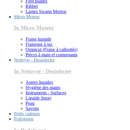
First Blades
Ribbel
Lames Swann Morton
Micro Moteur
In Micro Moteur
Fraise humide
Fraiseuse à sec
Omnicut (Fraise à callosités)
Pièces à main et composants
Nettoyer - Desinfecter
In Nettoyer - Desinfecter
Autres liquides
Hygiène des mains
Instruments - Surfaces
Liguide Spray
Peau
Savons
Petits cadeaux
Podologue