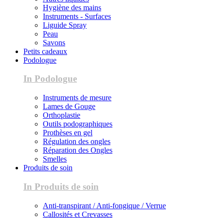
Hygiène des mains
Instruments - Surfaces
Liguide Spray
Peau
Savons
Petits cadeaux
Podologue
In Podologue
Instruments de mesure
Lames de Gouge
Orthoplastie
Outils podographiques
Prothèses en gel
Régulation des ongles
Réparation des Ongles
Smelles
Produits de soin
In Produits de soin
Anti-transpirant / Anti-fongique / Verrue
Callosités et Crevasses