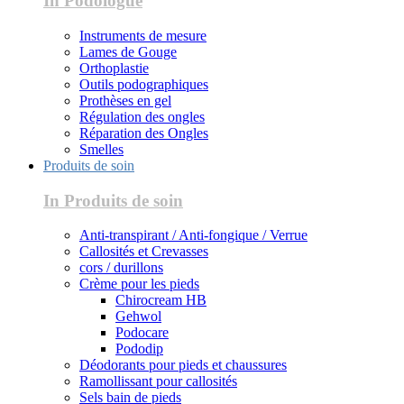
In Podologue
Instruments de mesure
Lames de Gouge
Orthoplastie
Outils podographiques
Prothèses en gel
Régulation des ongles
Réparation des Ongles
Smelles
Produits de soin
In Produits de soin
Anti-transpirant / Anti-fongique / Verrue
Callosités et Crevasses
cors / durillons
Crème pour les pieds
Chirocream HB
Gehwol
Podocare
Pododip
Déodorants pour pieds et chaussures
Ramollissant pour callosités
Sels bain de pieds