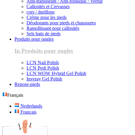
Anti-transpirant / Anti-fongique / Verrue
Callosités et Crevasses
cors / durillons
Crème pour les pieds
Déodorants pour pieds et chaussures
Ramollissant pour callosités
Sels bain de pieds
Produits pour ongles
In Produits pour ongles
LCN Nail Polish
LCN Pedi Polish
LCN WOW Hybrid Gel Polish
Inveray Gel Polish
Repose-pieds
Français
Nederlands
Français