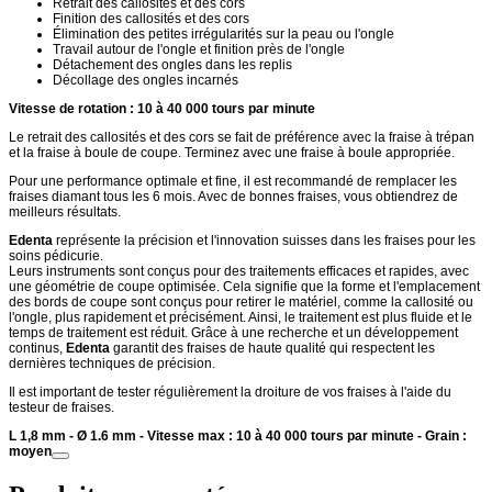
Retrait des callosités et des cors
Finition des callosités et des cors
Élimination des petites irrégularités sur la peau ou l'ongle
Travail autour de l'ongle et finition près de l'ongle
Détachement des ongles dans les replis
Décollage des ongles incarnés
Vitesse de rotation : 10 à 40 000 tours par minute
Le retrait des callosités et des cors se fait de préférence avec la fraise à trépan
et la fraise à boule de coupe. Terminez avec une fraise à boule appropriée.
Pour une performance optimale et fine, il est recommandé de remplacer les
fraises diamant tous les 6 mois. Avec de bonnes fraises, vous obtiendrez de
meilleurs résultats.
Edenta
représente la précision et l'innovation suisses dans les fraises pour les
soins pédicurie.
Leurs instruments sont conçus pour des traitements efficaces et rapides, avec
une géométrie de coupe optimisée. Cela signifie que la forme et l'emplacement
des bords de coupe sont conçus pour retirer le matériel, comme la callosité ou
l'ongle, plus rapidement et précisément. Ainsi, le traitement est plus fluide et le
temps de traitement est réduit. Grâce à une recherche et un développement
continus,
Edenta
garantit des fraises de haute qualité qui respectent les
dernières techniques de précision.
Il est important de tester régulièrement la droiture de vos fraises à l'aide du
testeur de fraises.
L 1,8 mm - Ø 1.6 mm - Vitesse max : 10 à 40 000 tours par minute - Grain :
moyen