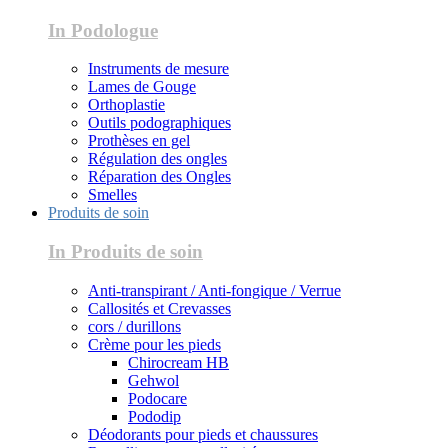
In Podologue
Instruments de mesure
Lames de Gouge
Orthoplastie
Outils podographiques
Prothèses en gel
Régulation des ongles
Réparation des Ongles
Smelles
Produits de soin
In Produits de soin
Anti-transpirant / Anti-fongique / Verrue
Callosités et Crevasses
cors / durillons
Crème pour les pieds
Chirocream HB
Gehwol
Podocare
Pododip
Déodorants pour pieds et chaussures