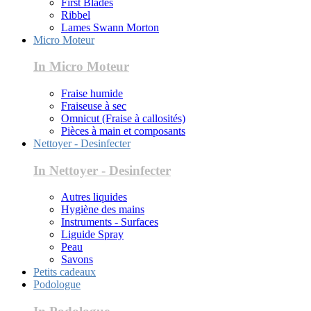
First Blades
Ribbel
Lames Swann Morton
Micro Moteur
In Micro Moteur
Fraise humide
Fraiseuse à sec
Omnicut (Fraise à callosités)
Pièces à main et composants
Nettoyer - Desinfecter
In Nettoyer - Desinfecter
Autres liquides
Hygiène des mains
Instruments - Surfaces
Liguide Spray
Peau
Savons
Petits cadeaux
Podologue