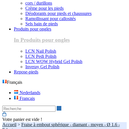
cors / durillons
Crème pour les pieds
Déodorants pour pieds et chaussures
Ramollissant pour callosités
Sels bain de pieds
Produits pour ongles
In Produits pour ongles
LCN Nail Polish
LCN Pedi Polish
LCN WOW Hybrid Gel Polish
Inveray Gel Polish
Repose-pieds
Français
Nederlands
Français
Recherche
Votre panier est vide !
Accueil
>
Fraise à embout sphérique - diamant - moyen - Ø 1.6 -