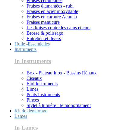
Fraises céramiques
Fraises diamantées - rubi
Fraises en acier inoxydable
Fraises en carbure Acurata
Fraises manucure
Les fraises contre les calus et cors
Brosse & polissage
Entretien et divers
Huile -Essentielles
Instruments
In Instruments
Box - Plateau Inox - Bassins Rénaux
Ciseaux
Etui Instruments
Limes
Petits Instruments
Pinces
Stylet à lumière - le monofilament
Kit de démarrage
Lames
In Lames