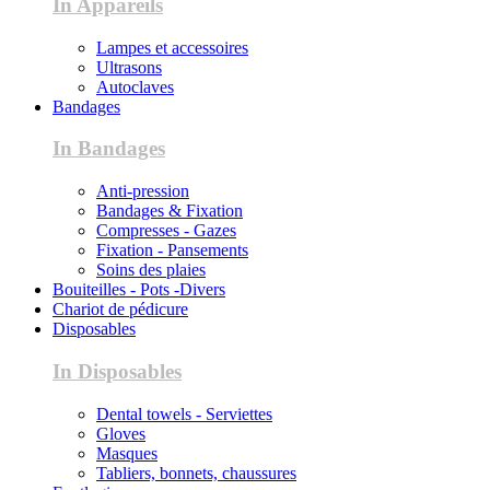
In Appareils
Lampes et accessoires
Ultrasons
Autoclaves
Bandages
In Bandages
Anti-pression
Bandages & Fixation
Compresses - Gazes
Fixation - Pansements
Soins des plaies
Bouiteilles - Pots -Divers
Chariot de pédicure
Disposables
In Disposables
Dental towels - Serviettes
Gloves
Masques
Tabliers, bonnets, chaussures