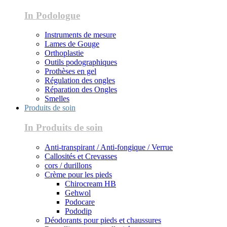
In Podologue
Instruments de mesure
Lames de Gouge
Orthoplastie
Outils podographiques
Prothèses en gel
Régulation des ongles
Réparation des Ongles
Smelles
Produits de soin
In Produits de soin
Anti-transpirant / Anti-fongique / Verrue
Callosités et Crevasses
cors / durillons
Crème pour les pieds
Chirocream HB
Gehwol
Podocare
Pododip
Déodorants pour pieds et chaussures