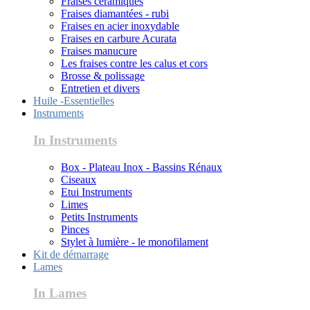
Fraises céramiques
Fraises diamantées - rubi
Fraises en acier inoxydable
Fraises en carbure Acurata
Fraises manucure
Les fraises contre les calus et cors
Brosse & polissage
Entretien et divers
Huile -Essentielles
Instruments
In Instruments
Box - Plateau Inox - Bassins Rénaux
Ciseaux
Etui Instruments
Limes
Petits Instruments
Pinces
Stylet à lumière - le monofilament
Kit de démarrage
Lames
In Lames