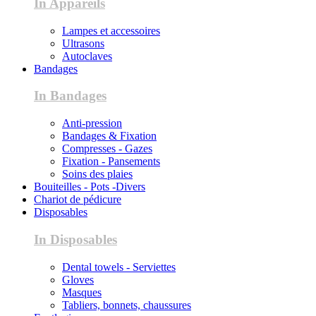
In Appareils
Lampes et accessoires
Ultrasons
Autoclaves
Bandages
In Bandages
Anti-pression
Bandages & Fixation
Compresses - Gazes
Fixation - Pansements
Soins des plaies
Bouiteilles - Pots -Divers
Chariot de pédicure
Disposables
In Disposables
Dental towels - Serviettes
Gloves
Masques
Tabliers, bonnets, chaussures