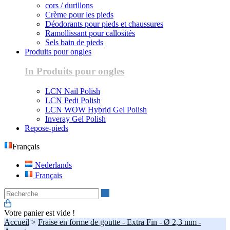
cors / durillons
Crème pour les pieds
Déodorants pour pieds et chaussures
Ramollissant pour callosités
Sels bain de pieds
Produits pour ongles
In Produits pour ongles
LCN Nail Polish
LCN Pedi Polish
LCN WOW Hybrid Gel Polish
Inveray Gel Polish
Repose-pieds
Français
Nederlands
Français
Recherche
Votre panier est vide !
Accueil
>
Fraise en forme de goutte - Extra Fin - Ø 2,3 mm -