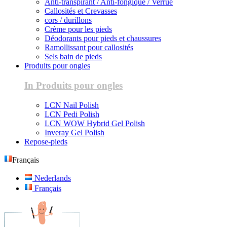
Anti-transpirant / Anti-fongique / Verrue
Callosités et Crevasses
cors / durillons
Crème pour les pieds
Déodorants pour pieds et chaussures
Ramollissant pour callosités
Sels bain de pieds
Produits pour ongles
In Produits pour ongles
LCN Nail Polish
LCN Pedi Polish
LCN WOW Hybrid Gel Polish
Inveray Gel Polish
Repose-pieds
Français
Nederlands
Français