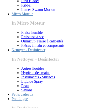
First Blades
Ribbel
Lames Swann Morton
Micro Moteur
In Micro Moteur
Fraise humide
Fraiseuse à sec
Omnicut (Fraise à callosités)
Pièces à main et composants
Nettoyer - Desinfecter
In Nettoyer - Desinfecter
Autres liquides
Hygiène des mains
Instruments - Surfaces
Liguide Spray
Peau
Savons
Petits cadeaux
Podologue