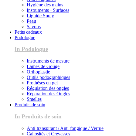
Hygiène des mains
Instruments - Surfaces
Liguide Spray
Peau
Savons
Petits cadeaux
Podologue
In Podologue
Instruments de mesure
Lames de Gouge
Orthoplastie
Outils podographiques
Prothèses en gel
Régulation des ongles
Réparation des Ongles
Smelles
Produits de soin
In Produits de soin
Anti-transpirant / Anti-fongique / Verrue
Callosités et Crevasses