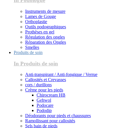
In Podologue
Instruments de mesure
Lames de Gouge
Orthoplastie
Outils podographiques
Prothèses en gel
Régulation des ongles
Réparation des Ongles
Smelles
Produits de soin
In Produits de soin
Anti-transpirant / Anti-fongique / Verrue
Callosités et Crevasses
cors / durillons
Crème pour les pieds
Chirocream HB
Gehwol
Podocare
Pododip
Déodorants pour pieds et chaussures
Ramollissant pour callosités
Sels bain de pieds