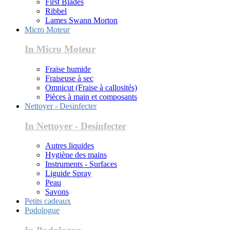
First Blades
Ribbel
Lames Swann Morton
Micro Moteur
In Micro Moteur
Fraise humide
Fraiseuse à sec
Omnicut (Fraise à callosités)
Pièces à main et composants
Nettoyer - Desinfecter
In Nettoyer - Desinfecter
Autres liquides
Hygiène des mains
Instruments - Surfaces
Liguide Spray
Peau
Savons
Petits cadeaux
Podologue