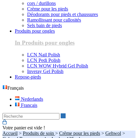
cors / durillons
Crème pour les pieds
Déodorants pour pieds et chaussures
Ramollissant pour callosités
Sels bain de pieds
Produits pour ongles
In Produits pour ongles
LCN Nail Polish
LCN Pedi Polish
LCN WOW Hybrid Gel Polish
Inveray Gel Polish
Repose-pieds
Français
Nederlands
Français
Recherche
Votre panier est vide !
Accueil
>
Produits de soin
>
Crème pour les pieds
>
Gehwol
>