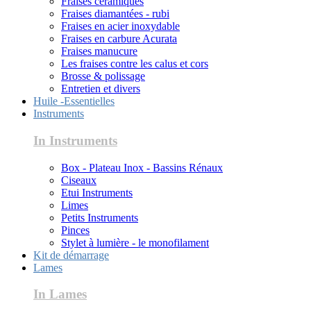
Fraises céramiques
Fraises diamantées - rubi
Fraises en acier inoxydable
Fraises en carbure Acurata
Fraises manucure
Les fraises contre les calus et cors
Brosse & polissage
Entretien et divers
Huile -Essentielles
Instruments
In Instruments
Box - Plateau Inox - Bassins Rénaux
Ciseaux
Etui Instruments
Limes
Petits Instruments
Pinces
Stylet à lumière - le monofilament
Kit de démarrage
Lames
In Lames