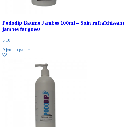
Pododip Baume Jambes 100ml – Soin rafraîchissant
jambes fatiguées
5,10
Ajout au panier