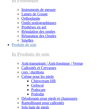
In Podologue
Instruments de mesure
Lames de Gouge
Orthoplastie
Outils podographiques
Prothèses en gel
Régulation des ongles
Réparation des Ongles
Smelles
Produits de soin
In Produits de soin
Anti-transpirant / Anti-fongique / Verrue
Callosités et Crevasses
cors / durillons
Crème pour les pieds
Chirocream HB
Gehwol
Podocare
Pododip
Déodorants pour pieds et chaussures
Ramollissant pour callosités
Sels bain de pieds