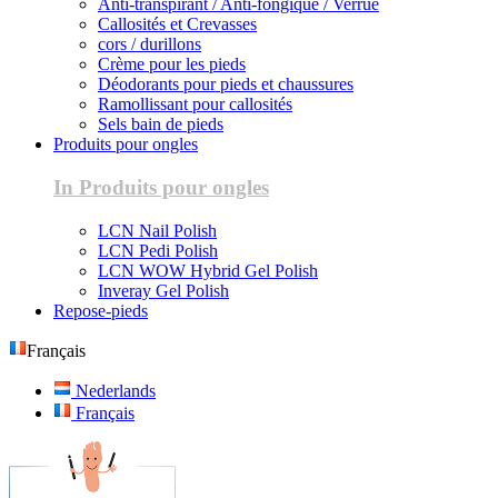
Anti-transpirant / Anti-fongique / Verrue
Callosités et Crevasses
cors / durillons
Crème pour les pieds
Déodorants pour pieds et chaussures
Ramollissant pour callosités
Sels bain de pieds
Produits pour ongles
In Produits pour ongles
LCN Nail Polish
LCN Pedi Polish
LCN WOW Hybrid Gel Polish
Inveray Gel Polish
Repose-pieds
Français
Nederlands
Français