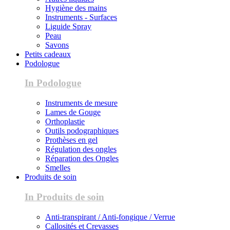
Hygiène des mains
Instruments - Surfaces
Liguide Spray
Peau
Savons
Petits cadeaux
Podologue
In Podologue
Instruments de mesure
Lames de Gouge
Orthoplastie
Outils podographiques
Prothèses en gel
Régulation des ongles
Réparation des Ongles
Smelles
Produits de soin
In Produits de soin
Anti-transpirant / Anti-fongique / Verrue
Callosités et Crevasses