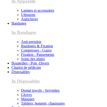
In Appareils
Lampes et accessoires
Ultrasons
Autoclaves
Bandages
In Bandages
Anti-pression
Bandages & Fixation
Compresses - Gazes
Fixation - Pansements
Soins des plaies
Bouiteilles - Pots -Divers
Chariot de pédicure
Disposables
In Disposables
Dental towels - Serviettes
Gloves
Masques
Tabliers, bonnets, chaussures