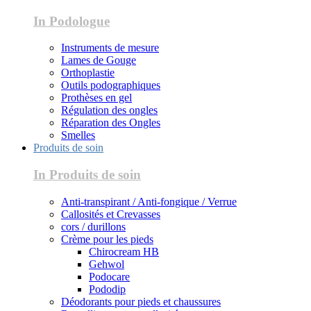
In Podologue
Instruments de mesure
Lames de Gouge
Orthoplastie
Outils podographiques
Prothèses en gel
Régulation des ongles
Réparation des Ongles
Smelles
Produits de soin
In Produits de soin
Anti-transpirant / Anti-fongique / Verrue
Callosités et Crevasses
cors / durillons
Crème pour les pieds
Chirocream HB
Gehwol
Podocare
Pododip
Déodorants pour pieds et chaussures