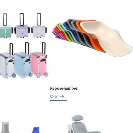
Repose-jambes
Voir!