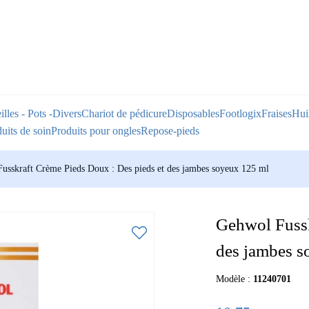
illes - Pots -Divers
Chariot de pédicure
Disposables
Footlogix
Fraises
Huil
uits de soin
Produits pour ongles
Repose-pieds
usskraft Crème Pieds Doux : Des pieds et des jambes soyeux 125 ml
Gehwol Fussk
des jambes s
Modèle :
11240701