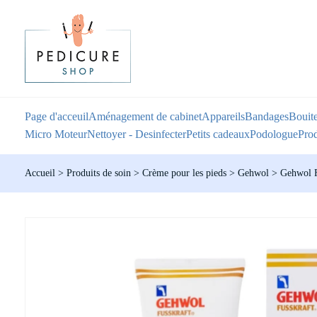
Page d'acceuil
Aménagement de cabinet
Appareils
Bandages
Bouite
Micro Moteur
Nettoyer - Desinfecter
Petits cadeaux
Podologue
Prod
Accueil
>
Produits de soin
>
Crème pour les pieds
>
Gehwol
>
Gehwol F