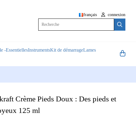
français
connexion
Recherche
e -Essentielles
Instruments
Kit de démarrage
Lames
raft Crème Pieds Doux : Des pieds et
oyeux 125 ml