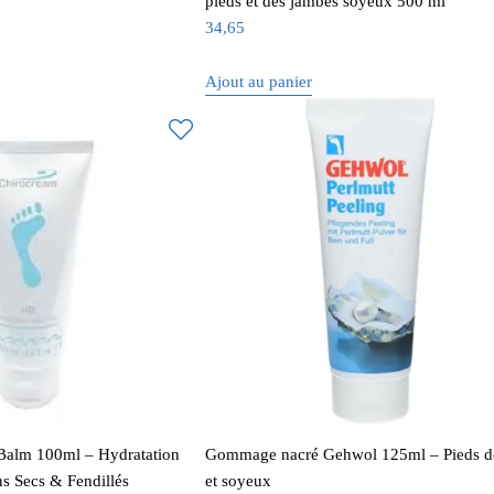
pieds et des jambes soyeux 500 ml
34,65
Ajout au panier
Balm 100ml – Hydratation
Gommage nacré Gehwol 125ml – Pieds 
ns Secs & Fendillés
et soyeux