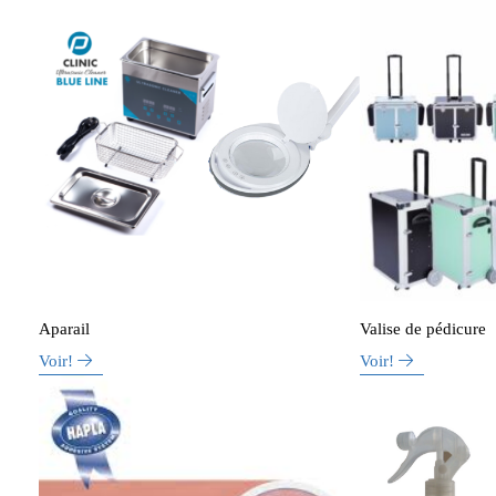
Aparail
Valise de pédicure
Voir!
Voir!