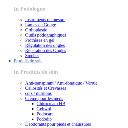
In Podologue
Instruments de mesure
Lames de Gouge
Orthoplastie
Outils podographiques
Prothèses en gel
Régulation des ongles
Réparation des Ongles
Smelles
Produits de soin
In Produits de soin
Anti-transpirant / Anti-fongique / Verrue
Callosités et Crevasses
cors / durillons
Crème pour les pieds
Chirocream HB
Gehwol
Podocare
Pododip
Déodorants pour pieds et chaussures