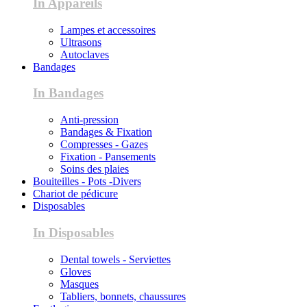
In Appareils
Lampes et accessoires
Ultrasons
Autoclaves
Bandages
In Bandages
Anti-pression
Bandages & Fixation
Compresses - Gazes
Fixation - Pansements
Soins des plaies
Bouiteilles - Pots -Divers
Chariot de pédicure
Disposables
In Disposables
Dental towels - Serviettes
Gloves
Masques
Tabliers, bonnets, chaussures