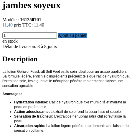
jambes soyeux
Modèle :
161250701
11,40
prix TTC:
11,40
Ajout au panier
en stock
Délai de livraison: 3 à 8 jours
Description
La lotion Gehwol Fusskraft Soft Feet est le soin idéal pour un usage quotidien.
Sa formule légère, enrichie d'ingrédients précieux tels que l'acide hyaluronique,
l'extrait de soie, les algues et le nénuphar, pénètre rapidement et laisse une
sensation agréable.
Avantages:
Hydratation intense:
L'acide hyaluronique fixe l'humidité et hydrate la
peau en profondeur.
Action adoucissante:
L'extrait de soie rend la peau lisse et souple.
Sensation de fraîcheur:
L'extrait de nénuphar rafraîchit et revitalise la
peau.
Absorption rapide:
La lotion légère pénètre rapidement sans laisser de
sensation collante.