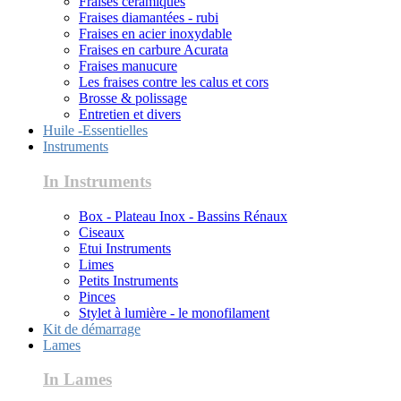
Fraises céramiques
Fraises diamantées - rubi
Fraises en acier inoxydable
Fraises en carbure Acurata
Fraises manucure
Les fraises contre les calus et cors
Brosse & polissage
Entretien et divers
Huile -Essentielles
Instruments
In Instruments
Box - Plateau Inox - Bassins Rénaux
Ciseaux
Etui Instruments
Limes
Petits Instruments
Pinces
Stylet à lumière - le monofilament
Kit de démarrage
Lames
In Lames