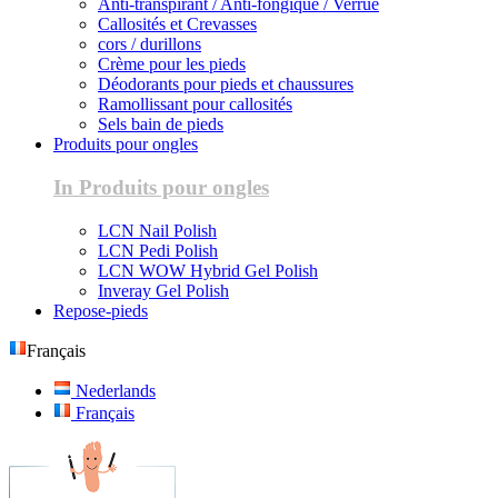
Anti-transpirant / Anti-fongique / Verrue
Callosités et Crevasses
cors / durillons
Crème pour les pieds
Déodorants pour pieds et chaussures
Ramollissant pour callosités
Sels bain de pieds
Produits pour ongles
In Produits pour ongles
LCN Nail Polish
LCN Pedi Polish
LCN WOW Hybrid Gel Polish
Inveray Gel Polish
Repose-pieds
Français
Nederlands
Français