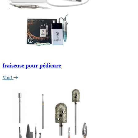
fraiseuse pour pédicure
Voir!