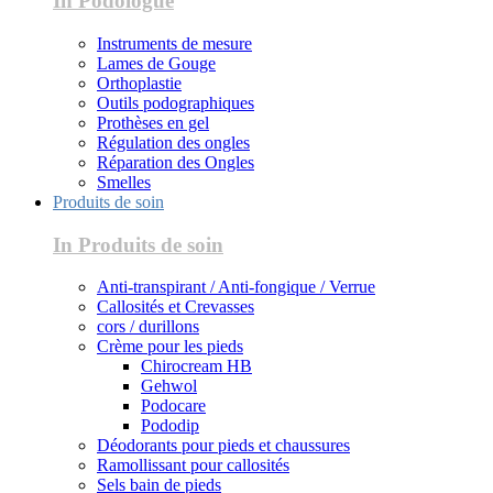
In Podologue
Instruments de mesure
Lames de Gouge
Orthoplastie
Outils podographiques
Prothèses en gel
Régulation des ongles
Réparation des Ongles
Smelles
Produits de soin
In Produits de soin
Anti-transpirant / Anti-fongique / Verrue
Callosités et Crevasses
cors / durillons
Crème pour les pieds
Chirocream HB
Gehwol
Podocare
Pododip
Déodorants pour pieds et chaussures
Ramollissant pour callosités
Sels bain de pieds