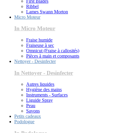
First Blades
Ribbel
Lames Swann Morton
Micro Moteur
In Micro Moteur
Fraise humide
Fraiseuse à sec
Omnicut (Fraise à callosités)
Pièces à main et composants
Nettoyer - Desinfecter
In Nettoyer - Desinfecter
Autres liquides
Hygiène des mains
Instruments - Surfaces
Liguide Spray
Peau
Savons
Petits cadeaux
Podologue