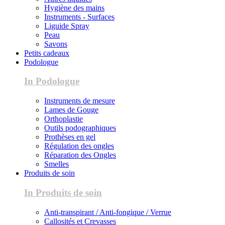
Hygiène des mains
Instruments - Surfaces
Liguide Spray
Peau
Savons
Petits cadeaux
Podologue
In Podologue
Instruments de mesure
Lames de Gouge
Orthoplastie
Outils podographiques
Prothèses en gel
Régulation des ongles
Réparation des Ongles
Smelles
Produits de soin
In Produits de soin
Anti-transpirant / Anti-fongique / Verrue
Callosités et Crevasses