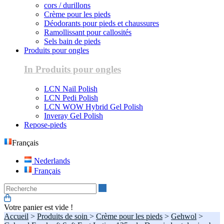
cors / durillons
Crème pour les pieds
Déodorants pour pieds et chaussures
Ramollissant pour callosités
Sels bain de pieds
Produits pour ongles
In Produits pour ongles
LCN Nail Polish
LCN Pedi Polish
LCN WOW Hybrid Gel Polish
Inveray Gel Polish
Repose-pieds
Français
Nederlands
Français
Recherche
Votre panier est vide !
Accueil
>
Produits de soin
>
Crème pour les pieds
>
Gehwol
>