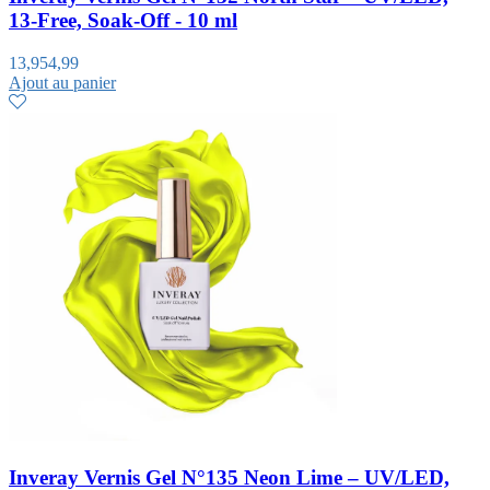
13-Free, Soak-Off - 10 ml
13,95
4,99
Ajout au panier
Inveray Vernis Gel N°135 Neon Lime – UV/LED,