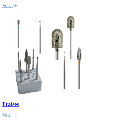
Voir!
Fraises
Voir!