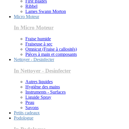
First Blades
Ribbel
Lames Swann Morton
Micro Moteur
In Micro Moteur
Fraise humide
Fraiseuse à sec
Omnicut (Fraise à callosités)
Pièces à main et composants
Nettoyer - Desinfecter
In Nettoyer - Desinfecter
Autres liquides
Hygiène des mains
Instruments - Surfaces
Liguide Spray
Peau
Savons
Petits cadeaux
Podologue