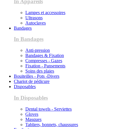
In Appareils
Lampes et accessoires
Ultrasons
Autoclaves
Bandages
In Bandages
Anti-pression
Bandages & Fixation
Compresses - Gazes
Fixation - Pansements
Soins des plaies
Bouiteilles - Pots -Divers
Chariot de pédicure
Disposables
In Disposables
Dental towels - Serviettes
Gloves
Masques
Tabliers, bonnets, chaussures