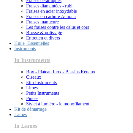
Fraises céramiques
Fraises diamantées - rubi
Fraises en acier inoxydable
Fraises en carbure Acurata
Fraises manucure
Les fraises contre les calus et cors
Brosse & polissage
Entretien et divers
Huile -Essentielles
Instruments
In Instruments
Box - Plateau Inox - Bassins Rénaux
Ciseaux
Etui Instruments
Limes
Petits Instruments
Pinces
Stylet à lumière - le monofilament
Kit de démarrage
Lames
In Lames