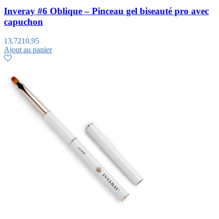
Inveray #6 Oblique – Pinceau gel biseauté pro avec
capuchon
13,72
10,95
Ajout au panier