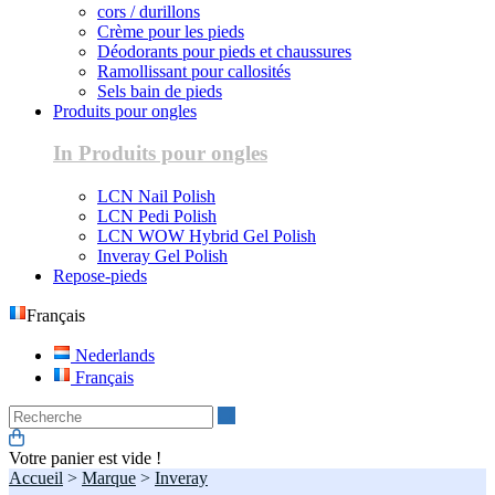
cors / durillons
Crème pour les pieds
Déodorants pour pieds et chaussures
Ramollissant pour callosités
Sels bain de pieds
Produits pour ongles
In Produits pour ongles
LCN Nail Polish
LCN Pedi Polish
LCN WOW Hybrid Gel Polish
Inveray Gel Polish
Repose-pieds
Français
Nederlands
Français
Recherche
Votre panier est vide !
Accueil
>
Marque
>
Inveray