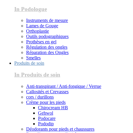
In Podologue
Instruments de mesure
Lames de Gouge
Orthoplastie
Outils podographiques
Prothèses en gel
Régulation des ongles
Réparation des Ongles
Smelles
Produits de soin
In Produits de soin
Anti-transpirant / Anti-fongique / Verrue
Callosités et Crevasses
cors / durillons
Crème pour les pieds
Chirocream HB
Gehwol
Podocare
Pododip
Déodorants pour pieds et chaussures