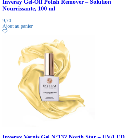
Inveray Gel-Off Polish Remover – Solution
Nourrissante, 100 ml
9,70
Ajout au panier
Inveray Vernis Gel N°132 North Star – UV/LED,