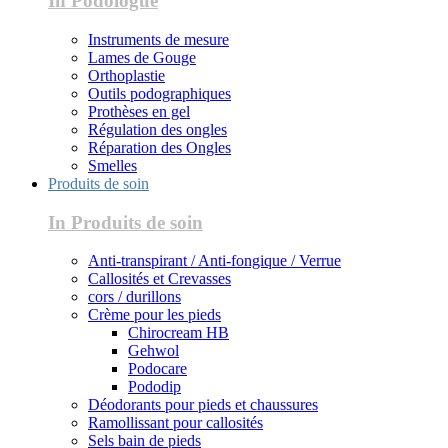
In Podologue
Instruments de mesure
Lames de Gouge
Orthoplastie
Outils podographiques
Prothèses en gel
Régulation des ongles
Réparation des Ongles
Smelles
Produits de soin
In Produits de soin
Anti-transpirant / Anti-fongique / Verrue
Callosités et Crevasses
cors / durillons
Crème pour les pieds
Chirocream HB
Gehwol
Podocare
Pododip
Déodorants pour pieds et chaussures
Ramollissant pour callosités
Sels bain de pieds