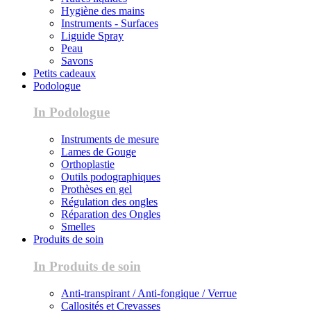
Hygiène des mains
Instruments - Surfaces
Liguide Spray
Peau
Savons
Petits cadeaux
Podologue
In Podologue
Instruments de mesure
Lames de Gouge
Orthoplastie
Outils podographiques
Prothèses en gel
Régulation des ongles
Réparation des Ongles
Smelles
Produits de soin
In Produits de soin
Anti-transpirant / Anti-fongique / Verrue
Callosités et Crevasses