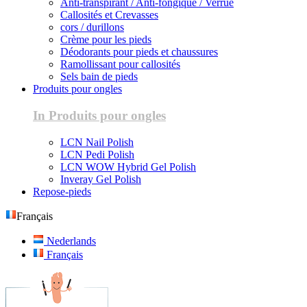
Anti-transpirant / Anti-fongique / Verrue
Callosités et Crevasses
cors / durillons
Crème pour les pieds
Déodorants pour pieds et chaussures
Ramollissant pour callosités
Sels bain de pieds
Produits pour ongles
In Produits pour ongles
LCN Nail Polish
LCN Pedi Polish
LCN WOW Hybrid Gel Polish
Inveray Gel Polish
Repose-pieds
Français
Nederlands
Français