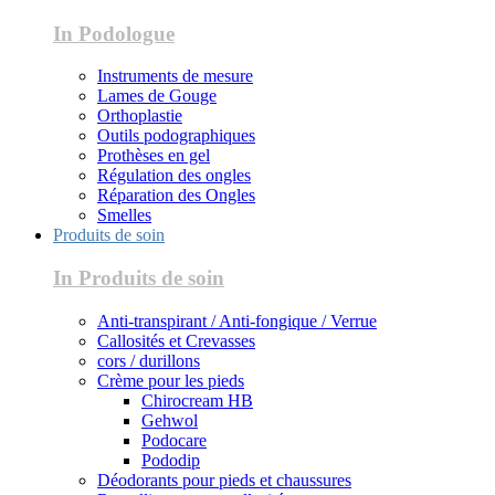
In Podologue
Instruments de mesure
Lames de Gouge
Orthoplastie
Outils podographiques
Prothèses en gel
Régulation des ongles
Réparation des Ongles
Smelles
Produits de soin
In Produits de soin
Anti-transpirant / Anti-fongique / Verrue
Callosités et Crevasses
cors / durillons
Crème pour les pieds
Chirocream HB
Gehwol
Podocare
Pododip
Déodorants pour pieds et chaussures