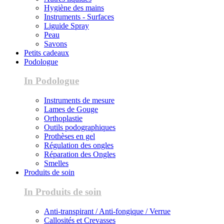
Hygiène des mains
Instruments - Surfaces
Liguide Spray
Peau
Savons
Petits cadeaux
Podologue
In Podologue
Instruments de mesure
Lames de Gouge
Orthoplastie
Outils podographiques
Prothèses en gel
Régulation des ongles
Réparation des Ongles
Smelles
Produits de soin
In Produits de soin
Anti-transpirant / Anti-fongique / Verrue
Callosités et Crevasses