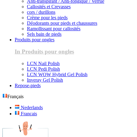
Anti-transpirant / Anti-fongique / Verrue
Callosités et Crevasses
cors / durillons
Crème pour les pieds
Déodorants pour pieds et chaussures
Ramollissant pour callosités
Sels bain de pieds
Produits pour ongles
In Produits pour ongles
LCN Nail Polish
LCN Pedi Polish
LCN WOW Hybrid Gel Polish
Inveray Gel Polish
Repose-pieds
Français
Nederlands
Français