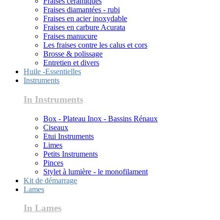
Fraises céramiques
Fraises diamantées - rubi
Fraises en acier inoxydable
Fraises en carbure Acurata
Fraises manucure
Les fraises contre les calus et cors
Brosse & polissage
Entretien et divers
Huile -Essentielles
Instruments
In Instruments
Box - Plateau Inox - Bassins Rénaux
Ciseaux
Etui Instruments
Limes
Petits Instruments
Pinces
Stylet à lumière - le monofilament
Kit de démarrage
Lames
In Lames