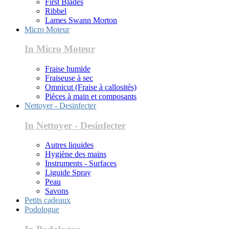
First Blades
Ribbel
Lames Swann Morton
Micro Moteur
In Micro Moteur
Fraise humide
Fraiseuse à sec
Omnicut (Fraise à callosités)
Pièces à main et composants
Nettoyer - Desinfecter
In Nettoyer - Desinfecter
Autres liquides
Hygiène des mains
Instruments - Surfaces
Liguide Spray
Peau
Savons
Petits cadeaux
Podologue