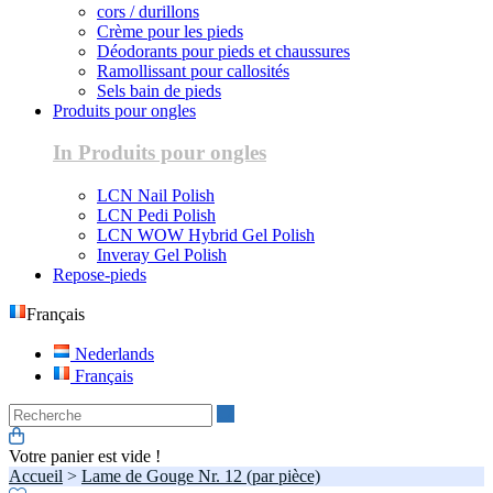
cors / durillons
Crème pour les pieds
Déodorants pour pieds et chaussures
Ramollissant pour callosités
Sels bain de pieds
Produits pour ongles
In Produits pour ongles
LCN Nail Polish
LCN Pedi Polish
LCN WOW Hybrid Gel Polish
Inveray Gel Polish
Repose-pieds
Français
Nederlands
Français
Recherche
Votre panier est vide !
Accueil
>
Lame de Gouge Nr. 12 (par pièce)