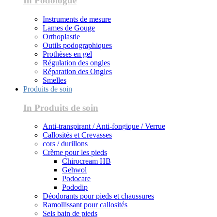
In Podologue
Instruments de mesure
Lames de Gouge
Orthoplastie
Outils podographiques
Prothèses en gel
Régulation des ongles
Réparation des Ongles
Smelles
Produits de soin
In Produits de soin
Anti-transpirant / Anti-fongique / Verrue
Callosités et Crevasses
cors / durillons
Crème pour les pieds
Chirocream HB
Gehwol
Podocare
Pododip
Déodorants pour pieds et chaussures
Ramollissant pour callosités
Sels bain de pieds