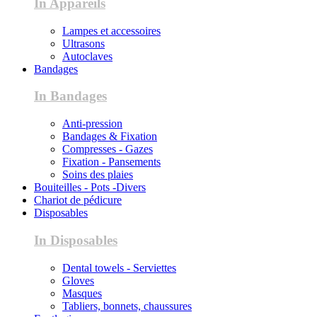
In Appareils
Lampes et accessoires
Ultrasons
Autoclaves
Bandages
In Bandages
Anti-pression
Bandages & Fixation
Compresses - Gazes
Fixation - Pansements
Soins des plaies
Bouiteilles - Pots -Divers
Chariot de pédicure
Disposables
In Disposables
Dental towels - Serviettes
Gloves
Masques
Tabliers, bonnets, chaussures