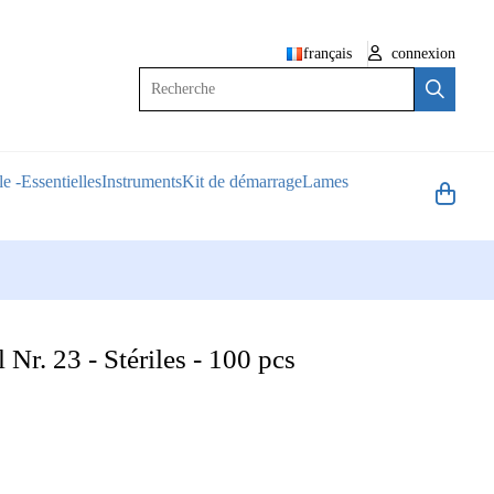
français
connexion
Recherche
e -Essentielles
Instruments
Kit de démarrage
Lames
Nr. 23 - Stériles - 100 pcs
l