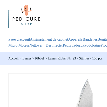
Page d'acceuil
Aménagement de cabinet
Appareils
Bandages
Bouite
Micro Moteur
Nettoyer - Desinfecter
Petits cadeaux
Podologue
Prod
Accueil
>
Lames
>
Ribbel
>
Lames Ribbel Nr. 23 - Stériles - 100 pcs