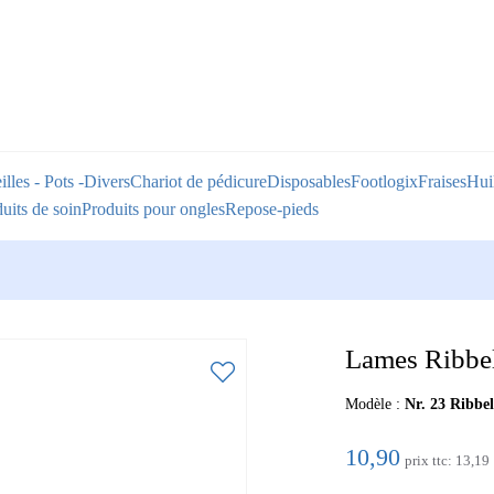
illes - Pots -Divers
Chariot de pédicure
Disposables
Footlogix
Fraises
Huil
uits de soin
Produits pour ongles
Repose-pieds
Lames Ribbel 
Modèle :
Nr. 23 Ribbe
10,90
prix ttc:
13,19