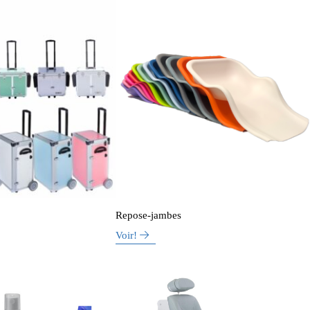
Repose-jambes
Voir!