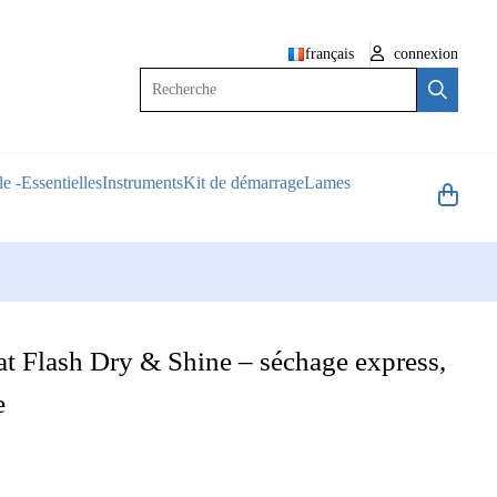
français
connexion
Recherche
e -Essentielles
Instruments
Kit de démarrage
Lames
 Flash Dry & Shine – séchage express,
e