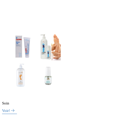
Soin
Voir!