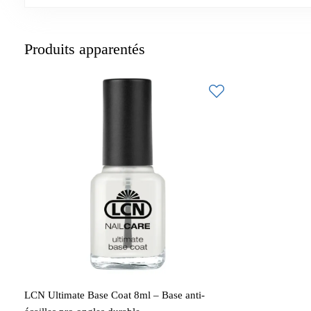
Produits apparentés
LCN Ultimate Base Coat 8ml – Base anti-