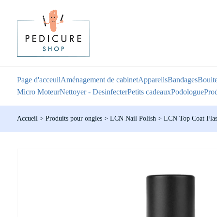
Page d'acceuil
Aménagement de cabinet
Appareils
Bandages
Bouite
Micro Moteur
Nettoyer - Desinfecter
Petits cadeaux
Podologue
Prod
Accueil
>
Produits pour ongles
>
LCN Nail Polish
>
LCN Top Coat Flash