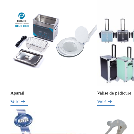
Aparail
Valise de pédicure
Voir!
Voir!