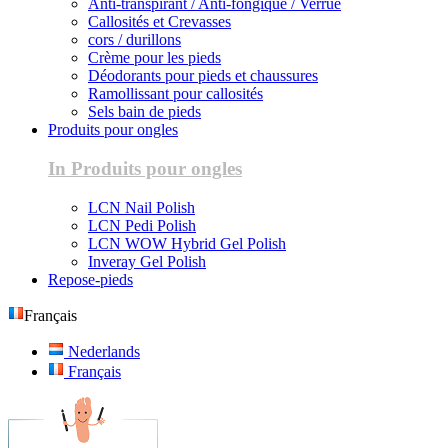
Anti-transpirant / Anti-fongique / Verrue
Callosités et Crevasses
cors / durillons
Crème pour les pieds
Déodorants pour pieds et chaussures
Ramollissant pour callosités
Sels bain de pieds
Produits pour ongles
In Produits pour ongles
LCN Nail Polish
LCN Pedi Polish
LCN WOW Hybrid Gel Polish
Inveray Gel Polish
Repose-pieds
Français
Nederlands
Français