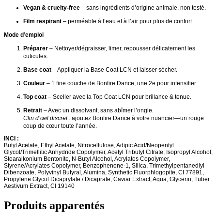
Vegan & cruelty-free
– sans ingrédients d’origine animale, non testé.
Film respirant
– perméable à l’eau et à l’air pour plus de confort.
Mode d’emploi
Préparer
– Nettoyer/dégraisser, limer, repousser délicatement les
cuticules.
Base coat
– Appliquer la Base Coat LCN et laisser sécher.
Couleur
– 1 fine couche de Bonfire Dance; une 2e pour intensifier.
Top coat
– Sceller avec la Top Coat LCN pour brillance & tenue.
Retrait
– Avec un dissolvant, sans abîmer l’ongle.
Clin d’œil discret :
ajoutez Bonfire Dance à votre nuancier—un rouge
coup de cœur toute l’année.
INCI :
Butyl Acetate, Ethyl Acetate, Nitrocellulose, Adipic Acid/Neopentyl
Glycol/Trimellitic Anhydride Copolymer, Acetyl Tributyl Citrate, Isopropyl Alcohol,
Stearalkonium Bentonite, N-Butyl Alcohol, Acrylates Copolymer,
Styrene/Acrylates Copolymer, Benzophenone-1, Silica, Trimethylpentanediyl
Dibenzoate, Polyvinyl Butyral, Alumina, Synthetic Fluorphlogopite, CI 77891,
Propylene Glycol Dicaprylate / Dicaprate, Caviar Extract, Aqua, Glycerin, Tuber
Aestivum Extract, CI 19140
Produits apparentés