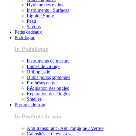
Hygiène des mains
Instruments - Surfaces
Liguide Spray
Peau
Savons
Petits cadeaux
Podologue
In Podologue
Instruments de mesure
Lames de Gouge
Orthoplastie
Outils podographiques
Prothèses en gel
Régulation des ongles
Réparation des Ongles
Smelles
Produits de soin
In Produits de soin
Anti-transpirant / Anti-fongique / Verrue
Callosités et Crevasses