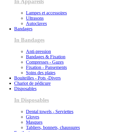
In Appareils
Lampes et accessoires
Ultrasons
Autoclaves
Bandages
In Bandages
Anti-pression
Bandages & Fixation
Compresses - Gazes
Fixation - Pansements
Soins des plaies
Bouiteilles - Pots -Divers
Chariot de pédicure
Disposables
In Disposables
Dental towels - Serviettes
Gloves
Masques
Tabliers, bonnets, chaussures