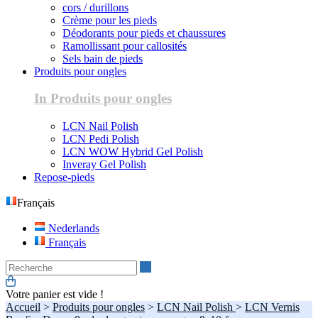
cors / durillons
Crème pour les pieds
Déodorants pour pieds et chaussures
Ramollissant pour callosités
Sels bain de pieds
Produits pour ongles
In Produits pour ongles
LCN Nail Polish
LCN Pedi Polish
LCN WOW Hybrid Gel Polish
Inveray Gel Polish
Repose-pieds
Français
Nederlands
Français
Recherche
Votre panier est vide !
Accueil
>
Produits pour ongles
>
LCN Nail Polish
>
LCN Vernis