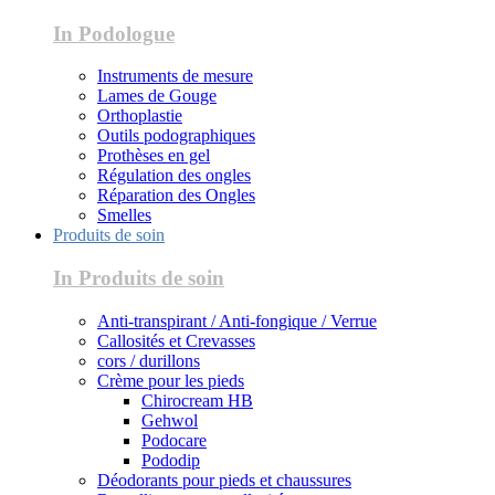
In Podologue
Instruments de mesure
Lames de Gouge
Orthoplastie
Outils podographiques
Prothèses en gel
Régulation des ongles
Réparation des Ongles
Smelles
Produits de soin
In Produits de soin
Anti-transpirant / Anti-fongique / Verrue
Callosités et Crevasses
cors / durillons
Crème pour les pieds
Chirocream HB
Gehwol
Podocare
Pododip
Déodorants pour pieds et chaussures