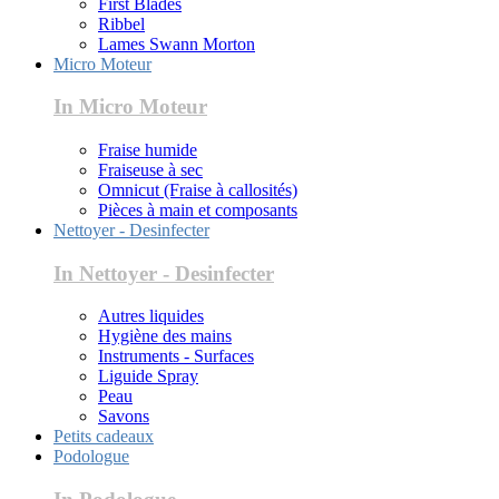
First Blades
Ribbel
Lames Swann Morton
Micro Moteur
In Micro Moteur
Fraise humide
Fraiseuse à sec
Omnicut (Fraise à callosités)
Pièces à main et composants
Nettoyer - Desinfecter
In Nettoyer - Desinfecter
Autres liquides
Hygiène des mains
Instruments - Surfaces
Liguide Spray
Peau
Savons
Petits cadeaux
Podologue