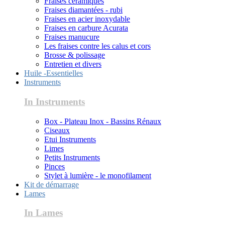
Fraises céramiques
Fraises diamantées - rubi
Fraises en acier inoxydable
Fraises en carbure Acurata
Fraises manucure
Les fraises contre les calus et cors
Brosse & polissage
Entretien et divers
Huile -Essentielles
Instruments
In Instruments
Box - Plateau Inox - Bassins Rénaux
Ciseaux
Etui Instruments
Limes
Petits Instruments
Pinces
Stylet à lumière - le monofilament
Kit de démarrage
Lames
In Lames