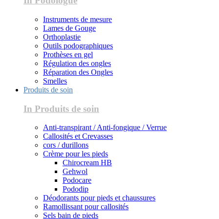
In Podologue
Instruments de mesure
Lames de Gouge
Orthoplastie
Outils podographiques
Prothèses en gel
Régulation des ongles
Réparation des Ongles
Smelles
Produits de soin
In Produits de soin
Anti-transpirant / Anti-fongique / Verrue
Callosités et Crevasses
cors / durillons
Crème pour les pieds
Chirocream HB
Gehwol
Podocare
Pododip
Déodorants pour pieds et chaussures
Ramollissant pour callosités
Sels bain de pieds