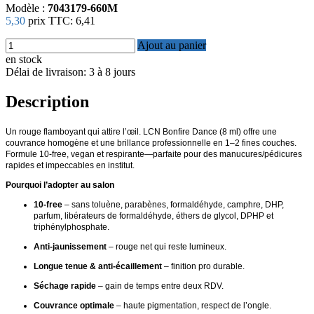
Modèle :
7043179-660M
5,30
prix TTC:
6,41
Ajout au panier
en stock
Délai de livraison: 3 à 8 jours
Description
Un rouge flamboyant qui attire l’œil. LCN Bonfire Dance (8 ml) offre une
couvrance homogène et une brillance professionnelle en 1–2 fines couches.
Formule 10-free, vegan et respirante—parfaite pour des manucures/pédicures
rapides et impeccables en institut.
Pourquoi l’adopter au salon
10-free
– sans toluène, parabènes, formaldéhyde, camphre, DHP,
parfum, libérateurs de formaldéhyde, éthers de glycol, DPHP et
triphénylphosphate.
Anti-jaunissement
– rouge net qui reste lumineux.
Longue tenue & anti-écaillement
– finition pro durable.
Séchage rapide
– gain de temps entre deux RDV.
Couvrance optimale
– haute pigmentation, respect de l’ongle.