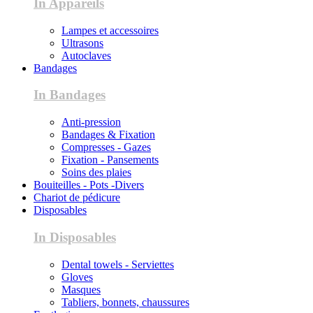
In Appareils
Lampes et accessoires
Ultrasons
Autoclaves
Bandages
In Bandages
Anti-pression
Bandages & Fixation
Compresses - Gazes
Fixation - Pansements
Soins des plaies
Bouiteilles - Pots -Divers
Chariot de pédicure
Disposables
In Disposables
Dental towels - Serviettes
Gloves
Masques
Tabliers, bonnets, chaussures