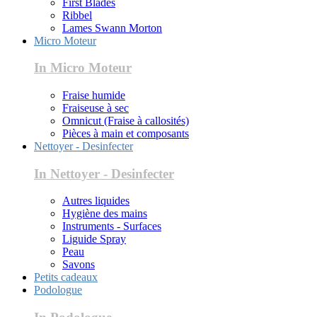
First Blades
Ribbel
Lames Swann Morton
Micro Moteur
In Micro Moteur
Fraise humide
Fraiseuse à sec
Omnicut (Fraise à callosités)
Pièces à main et composants
Nettoyer - Desinfecter
In Nettoyer - Desinfecter
Autres liquides
Hygiène des mains
Instruments - Surfaces
Liguide Spray
Peau
Savons
Petits cadeaux
Podologue