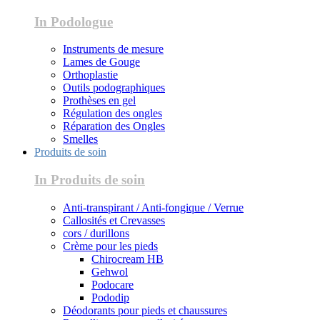
In Podologue
Instruments de mesure
Lames de Gouge
Orthoplastie
Outils podographiques
Prothèses en gel
Régulation des ongles
Réparation des Ongles
Smelles
Produits de soin
In Produits de soin
Anti-transpirant / Anti-fongique / Verrue
Callosités et Crevasses
cors / durillons
Crème pour les pieds
Chirocream HB
Gehwol
Podocare
Pododip
Déodorants pour pieds et chaussures