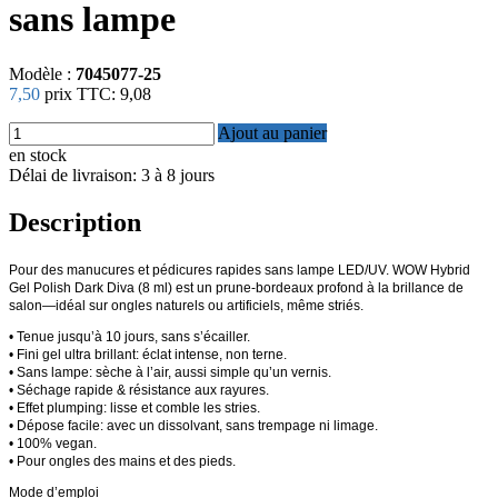
sans lampe
Modèle :
7045077-25
7,50
prix TTC:
9,08
Ajout au panier
en stock
Délai de livraison: 3 à 8 jours
Description
Pour des manucures et pédicures rapides sans lampe LED/UV. WOW Hybrid
Gel Polish Dark Diva (8 ml) est un prune-bordeaux profond à la brillance de
salon—idéal sur ongles naturels ou artificiels, même striés.
• Tenue jusqu’à 10 jours, sans s’écailler.
• Fini gel ultra brillant: éclat intense, non terne.
• Sans lampe: sèche à l’air, aussi simple qu’un vernis.
• Séchage rapide & résistance aux rayures.
• Effet plumping: lisse et comble les stries.
• Dépose facile: avec un dissolvant, sans trempage ni limage.
• 100% vegan.
• Pour ongles des mains et des pieds.
Mode d’emploi