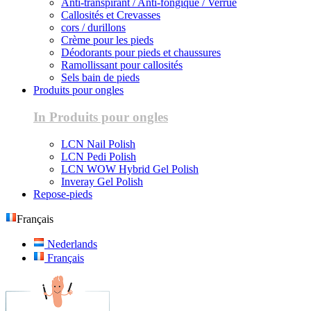
Anti-transpirant / Anti-fongique / Verrue
Callosités et Crevasses
cors / durillons
Crème pour les pieds
Déodorants pour pieds et chaussures
Ramollissant pour callosités
Sels bain de pieds
Produits pour ongles
In Produits pour ongles
LCN Nail Polish
LCN Pedi Polish
LCN WOW Hybrid Gel Polish
Inveray Gel Polish
Repose-pieds
Français
Nederlands
Français