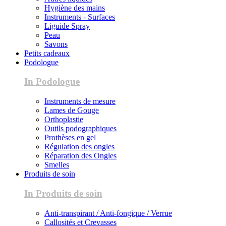
Hygiène des mains
Instruments - Surfaces
Liguide Spray
Peau
Savons
Petits cadeaux
Podologue
In Podologue
Instruments de mesure
Lames de Gouge
Orthoplastie
Outils podographiques
Prothèses en gel
Régulation des ongles
Réparation des Ongles
Smelles
Produits de soin
In Produits de soin
Anti-transpirant / Anti-fongique / Verrue
Callosités et Crevasses