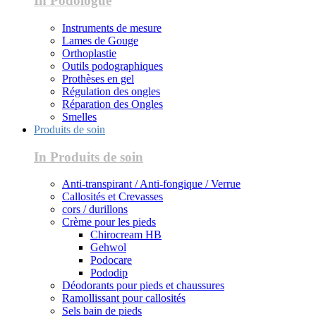
In Podologue
Instruments de mesure
Lames de Gouge
Orthoplastie
Outils podographiques
Prothèses en gel
Régulation des ongles
Réparation des Ongles
Smelles
Produits de soin
In Produits de soin
Anti-transpirant / Anti-fongique / Verrue
Callosités et Crevasses
cors / durillons
Crème pour les pieds
Chirocream HB
Gehwol
Podocare
Pododip
Déodorants pour pieds et chaussures
Ramollissant pour callosités
Sels bain de pieds