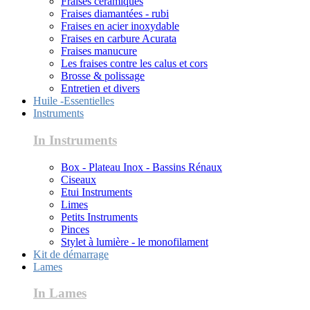
Fraises céramiques
Fraises diamantées - rubi
Fraises en acier inoxydable
Fraises en carbure Acurata
Fraises manucure
Les fraises contre les calus et cors
Brosse & polissage
Entretien et divers
Huile -Essentielles
Instruments
In Instruments
Box - Plateau Inox - Bassins Rénaux
Ciseaux
Etui Instruments
Limes
Petits Instruments
Pinces
Stylet à lumière - le monofilament
Kit de démarrage
Lames
In Lames