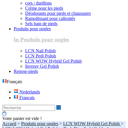
cors / durillons
Crème pour les pieds
Déodorants pour pieds et chaussures
Ramollissant pour callosités
Sels bain de pieds
Produits pour ongles
In Produits pour ongles
LCN Nail Polish
LCN Pedi Polish
LCN WOW Hybrid Gel Polish
Inveray Gel Polish
Repose-pieds
Français
Nederlands
Français
Recherche
Votre panier est vide !
Accueil
>
Produits pour ongles
>
LCN WOW Hybrid Gel Polish
>