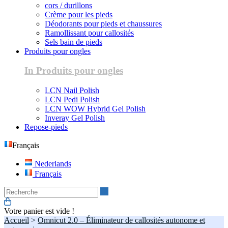
cors / durillons
Crème pour les pieds
Déodorants pour pieds et chaussures
Ramollissant pour callosités
Sels bain de pieds
Produits pour ongles
In Produits pour ongles
LCN Nail Polish
LCN Pedi Polish
LCN WOW Hybrid Gel Polish
Inveray Gel Polish
Repose-pieds
Français
Nederlands
Français
Recherche
Votre panier est vide !
Accueil
>
Omnicut 2.0 – Éliminateur de callosités autonome et