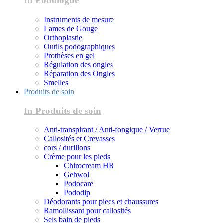
In Podologue
Instruments de mesure
Lames de Gouge
Orthoplastie
Outils podographiques
Prothèses en gel
Régulation des ongles
Réparation des Ongles
Smelles
Produits de soin
In Produits de soin
Anti-transpirant / Anti-fongique / Verrue
Callosités et Crevasses
cors / durillons
Crème pour les pieds
Chirocream HB
Gehwol
Podocare
Pododip
Déodorants pour pieds et chaussures
Ramollissant pour callosités
Sels bain de pieds