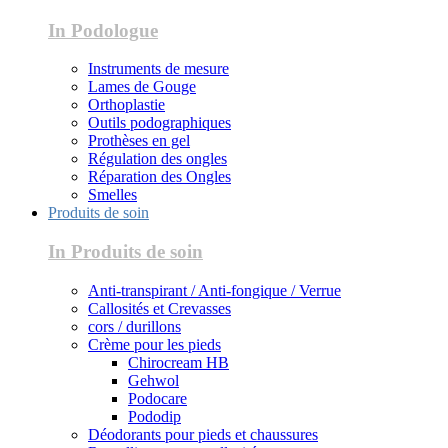
In Podologue
Instruments de mesure
Lames de Gouge
Orthoplastie
Outils podographiques
Prothèses en gel
Régulation des ongles
Réparation des Ongles
Smelles
Produits de soin
In Produits de soin
Anti-transpirant / Anti-fongique / Verrue
Callosités et Crevasses
cors / durillons
Crème pour les pieds
Chirocream HB
Gehwol
Podocare
Pododip
Déodorants pour pieds et chaussures