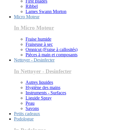
First Blades
Ribbel
Lames Swann Morton
Micro Moteur
In Micro Moteur
Fraise humide
Fraiseuse à sec
Omnicut (Fraise à callosités)
Pièces à main et composants
Nettoyer - Desinfecter
In Nettoyer - Desinfecter
Autres liquides
Hygiène des mains
Instruments - Surfaces
Liguide Spray
Peau
Savons
Petits cadeaux
Podologue