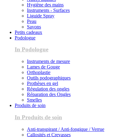
Hygiène des mains
Instruments - Surfaces
Liguide Spray
Peau
Savons
Petits cadeaux
Podologue
In Podologue
Instruments de mesure
Lames de Gouge
Orthoplastie
Outils podographiques
Prothèses en gel
Régulation des ongles
Réparation des Ongles
Smelles
Produits de soin
In Produits de soin
Anti-transpirant / Anti-fongique / Verrue
Callosités et Crevasses