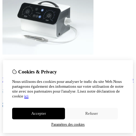
Cookies & Privacy
Masterspray Touch Premium Captive - NT 100 LED
Nous utilisons des cookies pour analyser le trafic du site Web.Nous
partageons également des informations sur votre utilisation de notre
3.595,00
2.999,00
site avec nos partenaires pour l'analyse.
Lisez notre déclaration de
cookie
ici
Ajout au panier
Accepter
Refuser
Paramètres des cookies