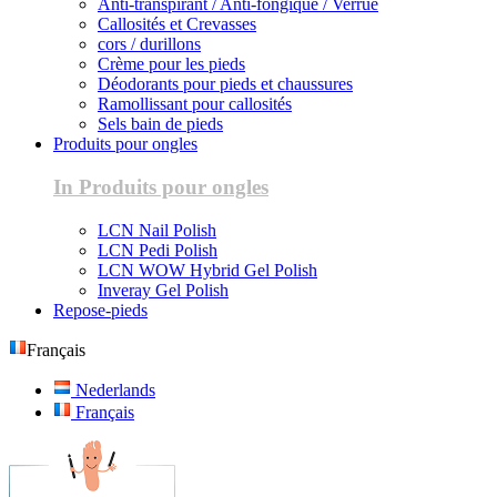
Anti-transpirant / Anti-fongique / Verrue
Callosités et Crevasses
cors / durillons
Crème pour les pieds
Déodorants pour pieds et chaussures
Ramollissant pour callosités
Sels bain de pieds
Produits pour ongles
In Produits pour ongles
LCN Nail Polish
LCN Pedi Polish
LCN WOW Hybrid Gel Polish
Inveray Gel Polish
Repose-pieds
Français
Nederlands
Français