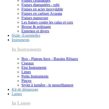
Fraises céramiques
Fraises diamantées - rubi
Fraises en acier inoxydable
Fraises en carbure Acurata
Fraises manucure
Les fraises contre les calus et cors
Brosse & polissage
Entretien et divers
Huile -Essentielles
Instruments
In Instruments
Box - Plateau Inox - Bassins Rénaux
Ciseaux
Etui Instruments
Limes
Petits Instruments
Pinces
Stylet à lumière - le monofilament
Kit de démarrage
Lames
In Lames