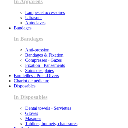
In Appareils
Lampes et accessoires
Ultrasons
Autoclaves
Bandages
In Bandages
Anti-pression
Bandages & Fixation
Compresses - Gazes
Fixation - Pansements
Soins des plaies
Bouiteilles - Pots -Divers
Chariot de pédicure
Disposables
In Disposables
Dental towels - Serviettes
Gloves
Masques
Tabliers, bonnets, chaussures