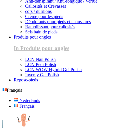
Anti-transpirant / Anti-fongique / Verrue
Callosités et Crevasses
cors / durillons
Crème pour les pieds
Déodorants pour pieds et chaussures
Ramollissant pour callosités
Sels bain de pieds
Produits pour ongles
In Produits pour ongles
LCN Nail Polish
LCN Pedi Polish
LCN WOW Hybrid Gel Polish
Inveray Gel Polish
Repose-pieds
Français
Nederlands
Français