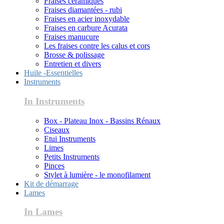
Fraises céramiques
Fraises diamantées - rubi
Fraises en acier inoxydable
Fraises en carbure Acurata
Fraises manucure
Les fraises contre les calus et cors
Brosse & polissage
Entretien et divers
Huile -Essentielles
Instruments
In Instruments
Box - Plateau Inox - Bassins Rénaux
Ciseaux
Etui Instruments
Limes
Petits Instruments
Pinces
Stylet à lumière - le monofilament
Kit de démarrage
Lames
In Lames