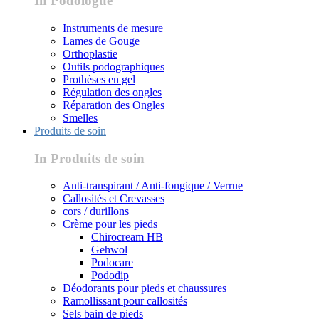
In Podologue
Instruments de mesure
Lames de Gouge
Orthoplastie
Outils podographiques
Prothèses en gel
Régulation des ongles
Réparation des Ongles
Smelles
Produits de soin
In Produits de soin
Anti-transpirant / Anti-fongique / Verrue
Callosités et Crevasses
cors / durillons
Crème pour les pieds
Chirocream HB
Gehwol
Podocare
Pododip
Déodorants pour pieds et chaussures
Ramollissant pour callosités
Sels bain de pieds