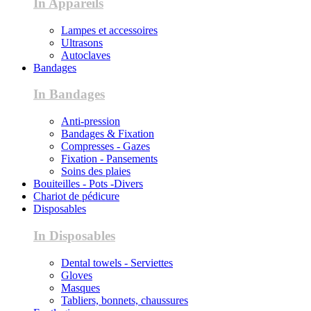
In Appareils
Lampes et accessoires
Ultrasons
Autoclaves
Bandages
In Bandages
Anti-pression
Bandages & Fixation
Compresses - Gazes
Fixation - Pansements
Soins des plaies
Bouiteilles - Pots -Divers
Chariot de pédicure
Disposables
In Disposables
Dental towels - Serviettes
Gloves
Masques
Tabliers, bonnets, chaussures