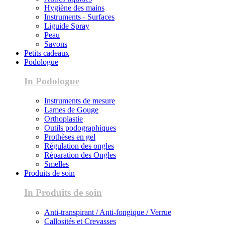
Hygiène des mains
Instruments - Surfaces
Liguide Spray
Peau
Savons
Petits cadeaux
Podologue
In Podologue
Instruments de mesure
Lames de Gouge
Orthoplastie
Outils podographiques
Prothèses en gel
Régulation des ongles
Réparation des Ongles
Smelles
Produits de soin
In Produits de soin
Anti-transpirant / Anti-fongique / Verrue
Callosités et Crevasses