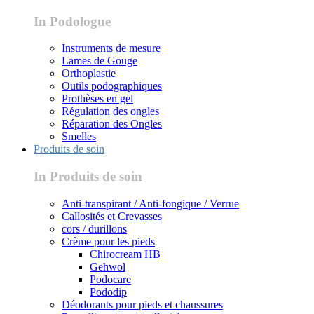
In Podologue
Instruments de mesure
Lames de Gouge
Orthoplastie
Outils podographiques
Prothèses en gel
Régulation des ongles
Réparation des Ongles
Smelles
Produits de soin
In Produits de soin
Anti-transpirant / Anti-fongique / Verrue
Callosités et Crevasses
cors / durillons
Crème pour les pieds
Chirocream HB
Gehwol
Podocare
Pododip
Déodorants pour pieds et chaussures