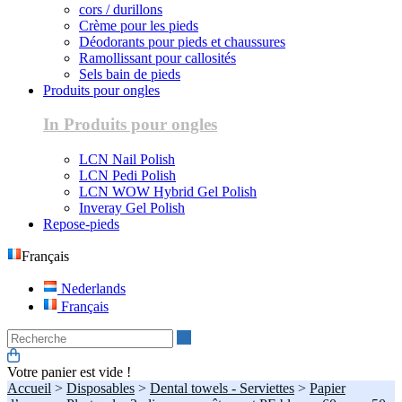
cors / durillons
Crème pour les pieds
Déodorants pour pieds et chaussures
Ramollissant pour callosités
Sels bain de pieds
Produits pour ongles
In Produits pour ongles
LCN Nail Polish
LCN Pedi Polish
LCN WOW Hybrid Gel Polish
Inveray Gel Polish
Repose-pieds
Français
Nederlands
Français
Recherche
Votre panier est vide !
Accueil
>
Disposables
>
Dental towels - Serviettes
>
Papier