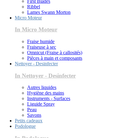
First Blades
Ribbel
Lames Swann Morton
Micro Moteur
In Micro Moteur
Fraise humide
Fraiseuse à sec
Omnicut (Fraise à callosités)
Pièces à main et composants
Nettoyer - Desinfecter
In Nettoyer - Desinfecter
Autres liquides
Hygiène des mains
Instruments - Surfaces
Liguide Spray
Peau
Savons
Petits cadeaux
Podologue