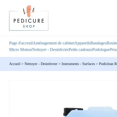
Page d'acceuil
Aménagement de cabinet
Appareils
Bandages
Bouite
Micro Moteur
Nettoyer - Desinfecter
Petits cadeaux
Podologue
Prod
Accueil
>
Nettoyer - Desinfecter
>
Instruments - Surfaces
>
Podiclean R