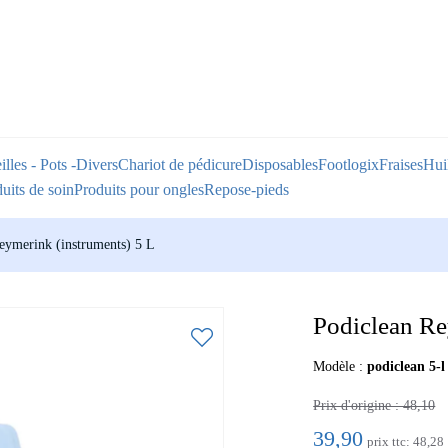
illes - Pots -Divers
Chariot de pédicure
Disposables
Footlogix
Fraises
Huil
uits de soin
Produits pour ongles
Repose-pieds
eymerink (instruments) 5 L
Podiclean Re
Modèle :
podiclean 5-l
Prix ​​d'origine :
48,10
39,90
prix ttc:
48,28