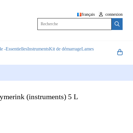
français
connexion
Recherche
e -Essentielles
Instruments
Kit de démarrage
Lames
ymerink (instruments) 5 L