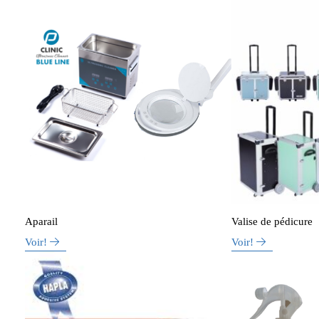
Aparail
Valise de pédicure
Voir!
Voir!