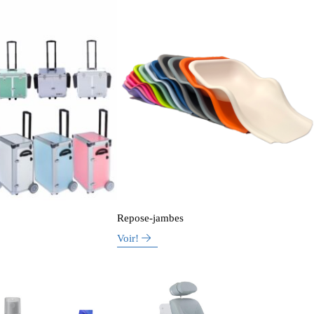
Repose-jambes
Voir!