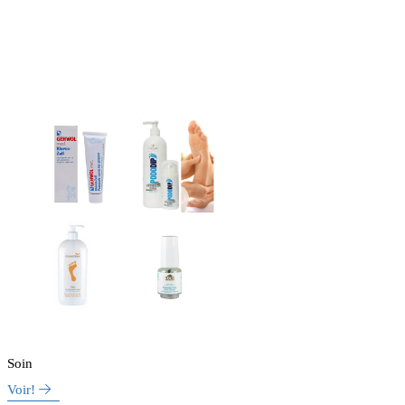
Soin
Voir!