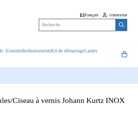
français
connexion
Recherche
e -Essentielles
Instruments
Kit de démarrage
Lames
ules/Ciseau à vernis Johann Kurtz INOX