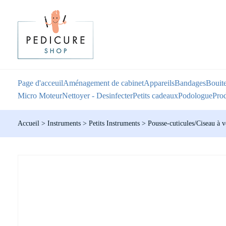
Page d'acceuil
Aménagement de cabinet
Appareils
Bandages
Bouite
Micro Moteur
Nettoyer - Desinfecter
Petits cadeaux
Podologue
Prod
Accueil
>
Instruments
>
Petits Instruments
>
Pousse-cuticules/Ciseau à