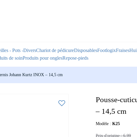
illes - Pots -Divers
Chariot de pédicure
Disposables
Footlogix
Fraises
Huil
uits de soin
Produits pour ongles
Repose-pieds
 vernis Johann Kurtz INOX – 14,5 cm
Pousse-cutic
– 14,5 cm
Modèle :
K25
Prix ​​d'origine :
6,99