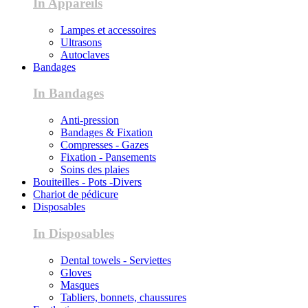
In Appareils
Lampes et accessoires
Ultrasons
Autoclaves
Bandages
In Bandages
Anti-pression
Bandages & Fixation
Compresses - Gazes
Fixation - Pansements
Soins des plaies
Bouiteilles - Pots -Divers
Chariot de pédicure
Disposables
In Disposables
Dental towels - Serviettes
Gloves
Masques
Tabliers, bonnets, chaussures