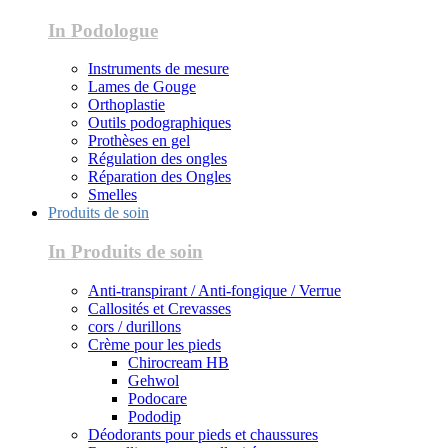
In Podologue
Instruments de mesure
Lames de Gouge
Orthoplastie
Outils podographiques
Prothèses en gel
Régulation des ongles
Réparation des Ongles
Smelles
Produits de soin
In Produits de soin
Anti-transpirant / Anti-fongique / Verrue
Callosités et Crevasses
cors / durillons
Crème pour les pieds
Chirocream HB
Gehwol
Podocare
Pododip
Déodorants pour pieds et chaussures