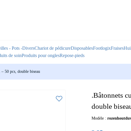
illes - Pots -Divers
Chariot de pédicure
Disposables
Footlogix
Fraises
Huil
uits de soin
Produits pour ongles
Repose-pieds
m – 50 pcs, double biseau
.Bâtonnets cu
double bisea
Modèle :
rozenhoutdu