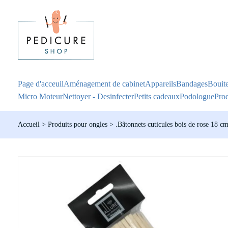
Page d'acceuil
Aménagement de cabinet
Appareils
Bandages
Bouite
Micro Moteur
Nettoyer - Desinfecter
Petits cadeaux
Podologue
Prod
Accueil
>
Produits pour ongles
>
.Bâtonnets cuticules bois de rose 18 c