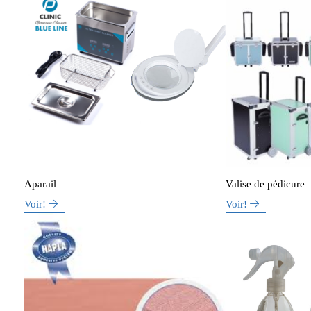
Aparail
Valise de pédicure
Voir!
Voir!