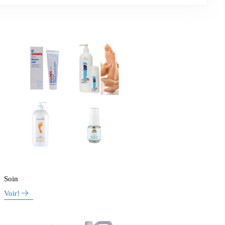
Soin
Voir!