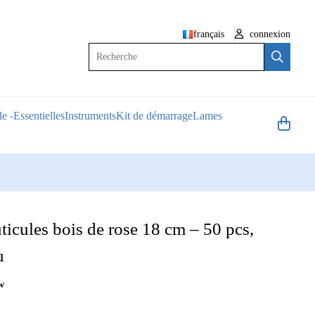
français
connexion
Recherche
e -Essentielles
Instruments
Kit de démarrage
Lames
ticules bois de rose 18 cm – 50 pcs,
u
w