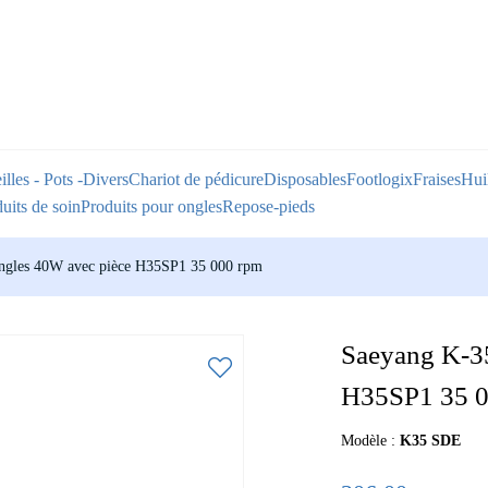
illes - Pots -Divers
Chariot de pédicure
Disposables
Footlogix
Fraises
Huil
uits de soin
Produits pour ongles
Repose-pieds
ngles 40W avec pièce H35SP1 35 000 rpm
Saeyang K-3
H35SP1 35 0
Modèle :
K35 SDE