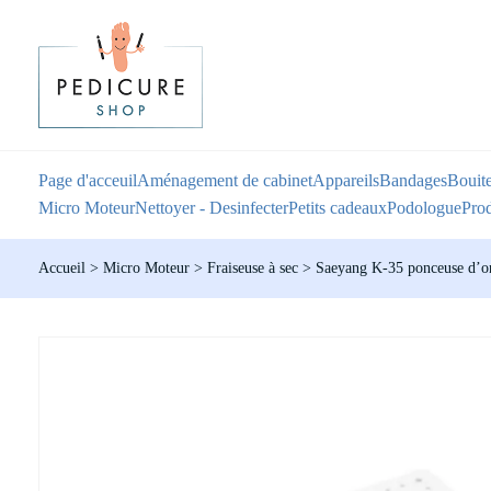
Page d'acceuil
Aménagement de cabinet
Appareils
Bandages
Bouite
Micro Moteur
Nettoyer - Desinfecter
Petits cadeaux
Podologue
Prod
Accueil
>
Micro Moteur
>
Fraiseuse à sec
>
Saeyang K-35 ponceuse d’o