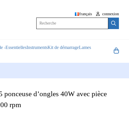
français
connexion
Recherche
e -Essentielles
Instruments
Kit de démarrage
Lames
5 ponceuse d’ongles 40W avec pièce
00 rpm