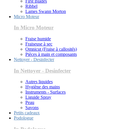
First Blades
Ribbel
Lames Swann Morton
Micro Moteur
In Micro Moteur
Fraise humide
Fraiseuse à sec
Omnicut (Fraise à callosités)
Pièces à main et composants
Nettoyer - Desinfecter
In Nettoyer - Desinfecter
Autres liquides
Hygiène des mains
Instruments - Surfaces
Liguide Spray
Peau
Savons
Petits cadeaux
Podologue