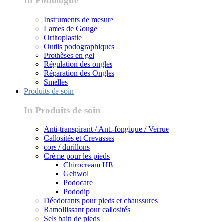
In Podologue
Instruments de mesure
Lames de Gouge
Orthoplastie
Outils podographiques
Prothèses en gel
Régulation des ongles
Réparation des Ongles
Smelles
Produits de soin
In Produits de soin
Anti-transpirant / Anti-fongique / Verrue
Callosités et Crevasses
cors / durillons
Crème pour les pieds
Chirocream HB
Gehwol
Podocare
Pododip
Déodorants pour pieds et chaussures
Ramollissant pour callosités
Sels bain de pieds