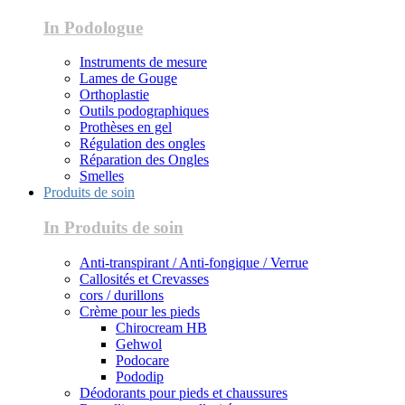
In Podologue
Instruments de mesure
Lames de Gouge
Orthoplastie
Outils podographiques
Prothèses en gel
Régulation des ongles
Réparation des Ongles
Smelles
Produits de soin
In Produits de soin
Anti-transpirant / Anti-fongique / Verrue
Callosités et Crevasses
cors / durillons
Crème pour les pieds
Chirocream HB
Gehwol
Podocare
Pododip
Déodorants pour pieds et chaussures