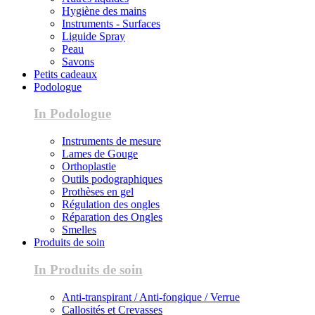
Hygiène des mains
Instruments - Surfaces
Liguide Spray
Peau
Savons
Petits cadeaux
Podologue
In Podologue
Instruments de mesure
Lames de Gouge
Orthoplastie
Outils podographiques
Prothèses en gel
Régulation des ongles
Réparation des Ongles
Smelles
Produits de soin
In Produits de soin
Anti-transpirant / Anti-fongique / Verrue
Callosités et Crevasses