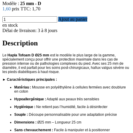
Modèle :
25 mm - D
1,60
prix TTC:
1,70
Ajout au panier
en stock
Délai de livraison: 3 à 8 jours
Description
Le
Hapla Tofoam D Ø25 mm
est le modèle le plus large de la gamme,
spécialement conçu pour offrir une protection maximale dans les cas de
pression intense ou de pathologies complexes du pied. Avec ses 25 mm de
diamètre, il est parfait pour les soins post-chirurgicaux, hallux valgus sévère ou
les pieds diabétiques à haut risque.
►
Caractéristiques principales :
Matériau :
Mousse en polyéthylène à cellules fermées avec doublure
en coton
Hypoallergénique :
Adapté aux peaux très sensibles
Hygiénique :
Ne retient pas l’humidité, facile à désinfecter
Souple :
Découpe personnalisable pour une adaptation précise
Dimensions :
Ø25 mm – Longueur 25 cm
Sans chevauchement :
Facile à manipuler et à positionner