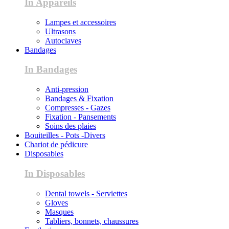
In Appareils
Lampes et accessoires
Ultrasons
Autoclaves
Bandages
In Bandages
Anti-pression
Bandages & Fixation
Compresses - Gazes
Fixation - Pansements
Soins des plaies
Bouiteilles - Pots -Divers
Chariot de pédicure
Disposables
In Disposables
Dental towels - Serviettes
Gloves
Masques
Tabliers, bonnets, chaussures