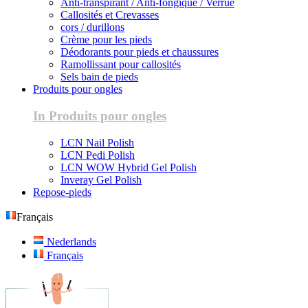
Anti-transpirant / Anti-fongique / Verrue
Callosités et Crevasses
cors / durillons
Crème pour les pieds
Déodorants pour pieds et chaussures
Ramollissant pour callosités
Sels bain de pieds
Produits pour ongles
In Produits pour ongles
LCN Nail Polish
LCN Pedi Polish
LCN WOW Hybrid Gel Polish
Inveray Gel Polish
Repose-pieds
Français
Nederlands
Français