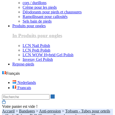
cors / durillons
Crème pour les pieds
Déodorants pour pieds et chaussures
Ramollissant pour callosités
Sels bain de pieds
Produits pour ongles
In Produits pour ongles
LCN Nail Polish
LCN Pedi Polish
LCN WOW Hybrid Gel Polish
Inveray Gel Polish
Repose-pieds
Français
Nederlands
Français
Recherche
Votre panier est vide !
Accueil
>
Bandages
>
Anti-pression
>
Tofoam - Tubes pour orteils