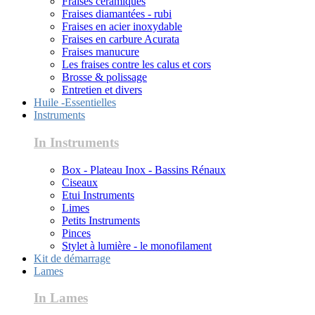
Fraises céramiques
Fraises diamantées - rubi
Fraises en acier inoxydable
Fraises en carbure Acurata
Fraises manucure
Les fraises contre les calus et cors
Brosse & polissage
Entretien et divers
Huile -Essentielles
Instruments
In Instruments
Box - Plateau Inox - Bassins Rénaux
Ciseaux
Etui Instruments
Limes
Petits Instruments
Pinces
Stylet à lumière - le monofilament
Kit de démarrage
Lames
In Lames