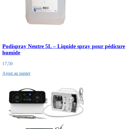
Podispray Neutre 5L – Liquide spray pour pédicure
humide
17,50
Ajout au panier