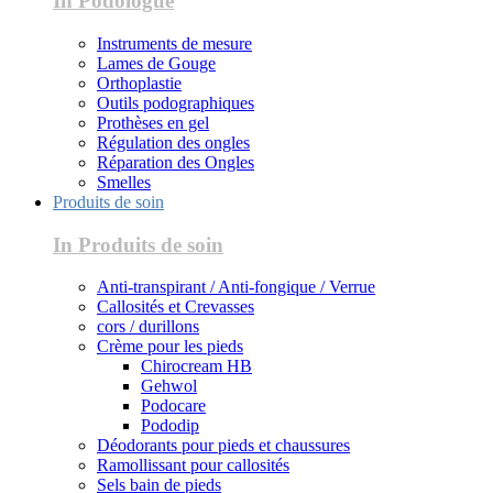
In Podologue
Instruments de mesure
Lames de Gouge
Orthoplastie
Outils podographiques
Prothèses en gel
Régulation des ongles
Réparation des Ongles
Smelles
Produits de soin
In Produits de soin
Anti-transpirant / Anti-fongique / Verrue
Callosités et Crevasses
cors / durillons
Crème pour les pieds
Chirocream HB
Gehwol
Podocare
Pododip
Déodorants pour pieds et chaussures
Ramollissant pour callosités
Sels bain de pieds