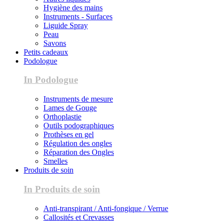
Hygiène des mains
Instruments - Surfaces
Liguide Spray
Peau
Savons
Petits cadeaux
Podologue
In Podologue
Instruments de mesure
Lames de Gouge
Orthoplastie
Outils podographiques
Prothèses en gel
Régulation des ongles
Réparation des Ongles
Smelles
Produits de soin
In Produits de soin
Anti-transpirant / Anti-fongique / Verrue
Callosités et Crevasses