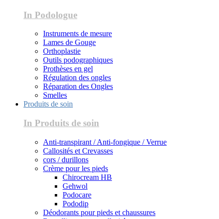
In Podologue
Instruments de mesure
Lames de Gouge
Orthoplastie
Outils podographiques
Prothèses en gel
Régulation des ongles
Réparation des Ongles
Smelles
Produits de soin
In Produits de soin
Anti-transpirant / Anti-fongique / Verrue
Callosités et Crevasses
cors / durillons
Crème pour les pieds
Chirocream HB
Gehwol
Podocare
Pododip
Déodorants pour pieds et chaussures