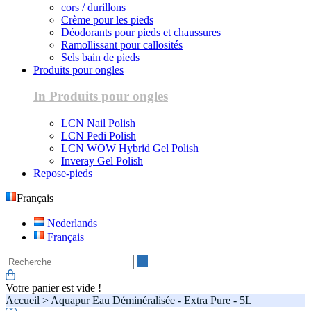
cors / durillons
Crème pour les pieds
Déodorants pour pieds et chaussures
Ramollissant pour callosités
Sels bain de pieds
Produits pour ongles
In Produits pour ongles
LCN Nail Polish
LCN Pedi Polish
LCN WOW Hybrid Gel Polish
Inveray Gel Polish
Repose-pieds
Français
Nederlands
Français
Recherche
Votre panier est vide !
Accueil
>
Aquapur Eau Déminéralisée - Extra Pure - 5L