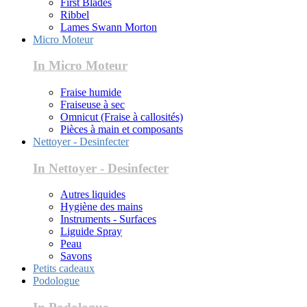
First Blades
Ribbel
Lames Swann Morton
Micro Moteur
In Micro Moteur
Fraise humide
Fraiseuse à sec
Omnicut (Fraise à callosités)
Pièces à main et composants
Nettoyer - Desinfecter
In Nettoyer - Desinfecter
Autres liquides
Hygiène des mains
Instruments - Surfaces
Liguide Spray
Peau
Savons
Petits cadeaux
Podologue