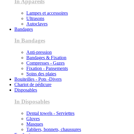
In Appareils
Lampes et accessoires
Ultrasons
Autoclaves
Bandages
In Bandages
Anti-pression
Bandages & Fixation
Compresses - Gazes
Fixation - Pansements
Soins des plaies
Bouiteilles - Pots -Divers
Chariot de pédicure
Disposables
In Disposables
Dental towels - Serviettes
Gloves
Masques
Tabliers, bonnets, chaussures