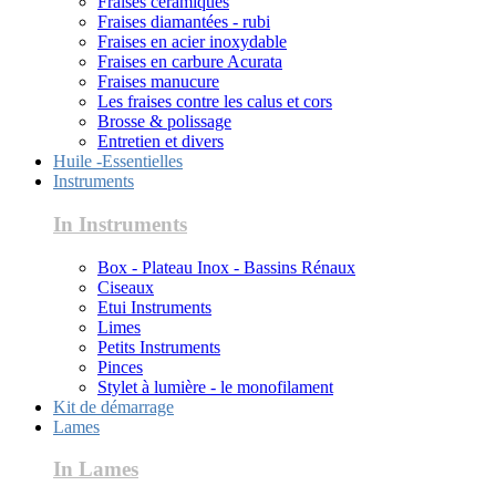
Fraises céramiques
Fraises diamantées - rubi
Fraises en acier inoxydable
Fraises en carbure Acurata
Fraises manucure
Les fraises contre les calus et cors
Brosse & polissage
Entretien et divers
Huile -Essentielles
Instruments
In Instruments
Box - Plateau Inox - Bassins Rénaux
Ciseaux
Etui Instruments
Limes
Petits Instruments
Pinces
Stylet à lumière - le monofilament
Kit de démarrage
Lames
In Lames