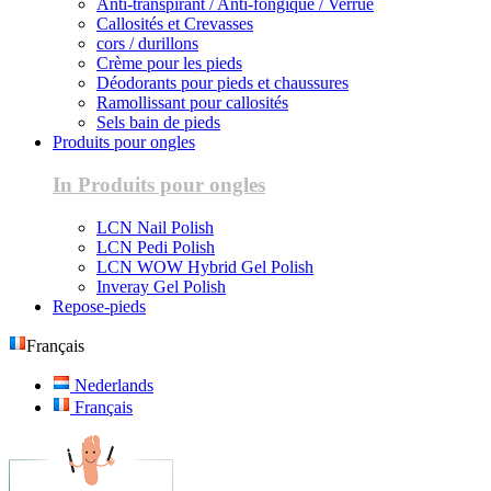
Anti-transpirant / Anti-fongique / Verrue
Callosités et Crevasses
cors / durillons
Crème pour les pieds
Déodorants pour pieds et chaussures
Ramollissant pour callosités
Sels bain de pieds
Produits pour ongles
In Produits pour ongles
LCN Nail Polish
LCN Pedi Polish
LCN WOW Hybrid Gel Polish
Inveray Gel Polish
Repose-pieds
Français
Nederlands
Français