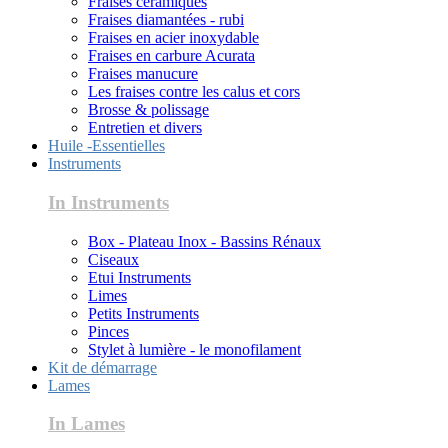
Fraises céramiques
Fraises diamantées - rubi
Fraises en acier inoxydable
Fraises en carbure Acurata
Fraises manucure
Les fraises contre les calus et cors
Brosse & polissage
Entretien et divers
Huile -Essentielles
Instruments
In Instruments
Box - Plateau Inox - Bassins Rénaux
Ciseaux
Etui Instruments
Limes
Petits Instruments
Pinces
Stylet à lumière - le monofilament
Kit de démarrage
Lames
In Lames