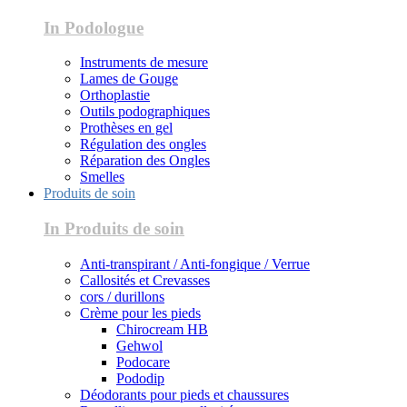
In Podologue
Instruments de mesure
Lames de Gouge
Orthoplastie
Outils podographiques
Prothèses en gel
Régulation des ongles
Réparation des Ongles
Smelles
Produits de soin
In Produits de soin
Anti-transpirant / Anti-fongique / Verrue
Callosités et Crevasses
cors / durillons
Crème pour les pieds
Chirocream HB
Gehwol
Podocare
Pododip
Déodorants pour pieds et chaussures