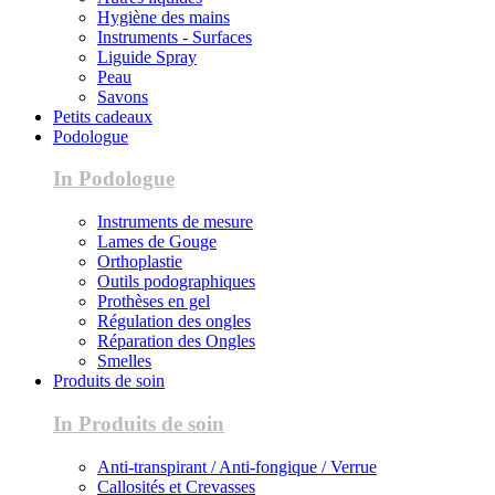
Hygiène des mains
Instruments - Surfaces
Liguide Spray
Peau
Savons
Petits cadeaux
Podologue
In Podologue
Instruments de mesure
Lames de Gouge
Orthoplastie
Outils podographiques
Prothèses en gel
Régulation des ongles
Réparation des Ongles
Smelles
Produits de soin
In Produits de soin
Anti-transpirant / Anti-fongique / Verrue
Callosités et Crevasses