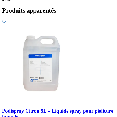
Produits apparentés
Podispray Citron 5L – Liquide spray pour pédicure
humide