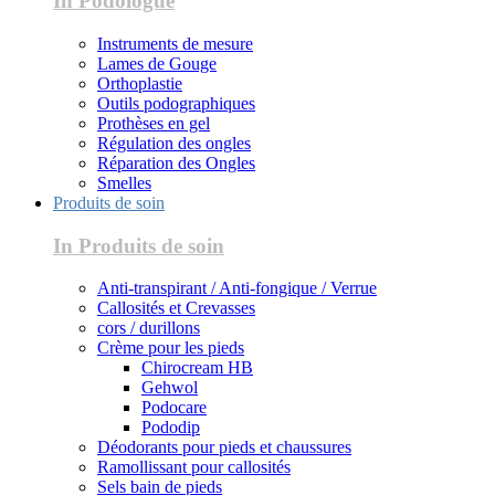
In Podologue
Instruments de mesure
Lames de Gouge
Orthoplastie
Outils podographiques
Prothèses en gel
Régulation des ongles
Réparation des Ongles
Smelles
Produits de soin
In Produits de soin
Anti-transpirant / Anti-fongique / Verrue
Callosités et Crevasses
cors / durillons
Crème pour les pieds
Chirocream HB
Gehwol
Podocare
Pododip
Déodorants pour pieds et chaussures
Ramollissant pour callosités
Sels bain de pieds