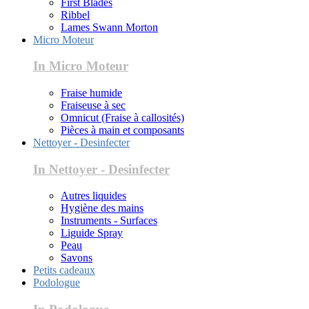
First Blades
Ribbel
Lames Swann Morton
Micro Moteur
In Micro Moteur
Fraise humide
Fraiseuse à sec
Omnicut (Fraise à callosités)
Pièces à main et composants
Nettoyer - Desinfecter
In Nettoyer - Desinfecter
Autres liquides
Hygiène des mains
Instruments - Surfaces
Liguide Spray
Peau
Savons
Petits cadeaux
Podologue