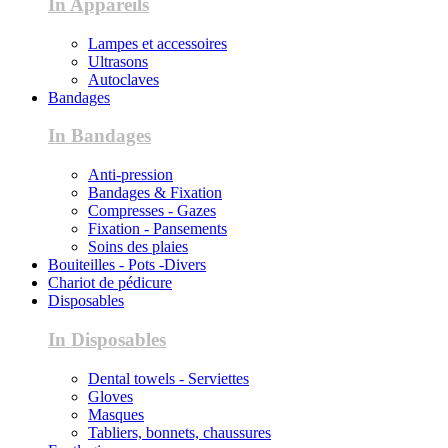
In Appareils
Lampes et accessoires
Ultrasons
Autoclaves
Bandages
In Bandages
Anti-pression
Bandages & Fixation
Compresses - Gazes
Fixation - Pansements
Soins des plaies
Bouiteilles - Pots -Divers
Chariot de pédicure
Disposables
In Disposables
Dental towels - Serviettes
Gloves
Masques
Tabliers, bonnets, chaussures