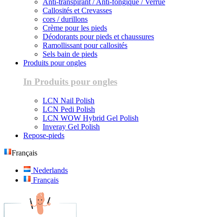
Anti-transpirant / Anti-fongique / Verrue
Callosités et Crevasses
cors / durillons
Crème pour les pieds
Déodorants pour pieds et chaussures
Ramollissant pour callosités
Sels bain de pieds
Produits pour ongles
In Produits pour ongles
LCN Nail Polish
LCN Pedi Polish
LCN WOW Hybrid Gel Polish
Inveray Gel Polish
Repose-pieds
Français
Nederlands
Français