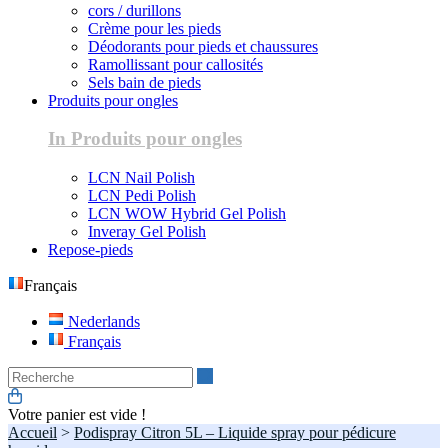
cors / durillons
Crème pour les pieds
Déodorants pour pieds et chaussures
Ramollissant pour callosités
Sels bain de pieds
Produits pour ongles
In Produits pour ongles
LCN Nail Polish
LCN Pedi Polish
LCN WOW Hybrid Gel Polish
Inveray Gel Polish
Repose-pieds
Français
Nederlands
Français
Recherche
Votre panier est vide !
Accueil
>
Podispray Citron 5L – Liquide spray pour pédicure