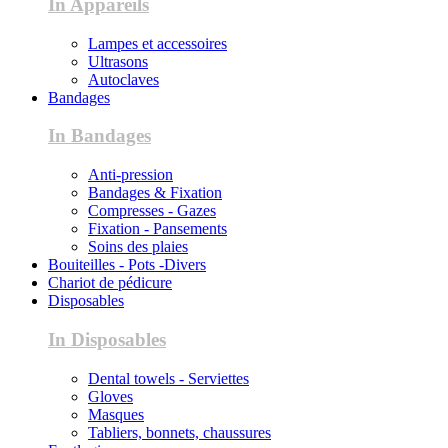
In Appareils
Lampes et accessoires
Ultrasons
Autoclaves
Bandages
In Bandages
Anti-pression
Bandages & Fixation
Compresses - Gazes
Fixation - Pansements
Soins des plaies
Bouiteilles - Pots -Divers
Chariot de pédicure
Disposables
In Disposables
Dental towels - Serviettes
Gloves
Masques
Tabliers, bonnets, chaussures