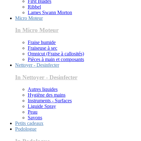
First Blades
Ribbel
Lames Swann Morton
Micro Moteur
In Micro Moteur
Fraise humide
Fraiseuse à sec
Omnicut (Fraise à callosités)
Pièces à main et composants
Nettoyer - Desinfecter
In Nettoyer - Desinfecter
Autres liquides
Hygiène des mains
Instruments - Surfaces
Liguide Spray
Peau
Savons
Petits cadeaux
Podologue