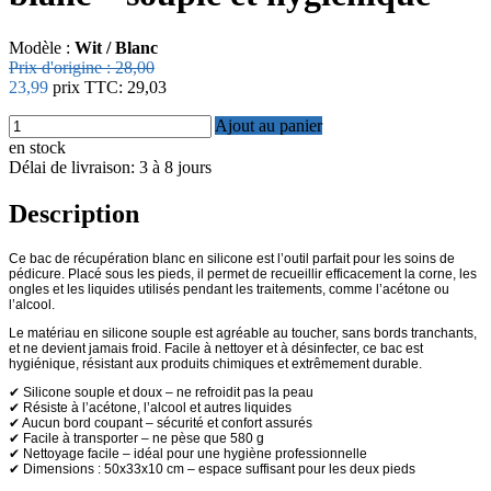
Modèle :
Wit / Blanc
Prix ​​d'origine :
28,00
23,99
prix TTC:
29,03
Ajout au panier
en stock
Délai de livraison: 3 à 8 jours
Description
Ce bac de récupération blanc en silicone est l’outil parfait pour les soins de
pédicure. Placé sous les pieds, il permet de recueillir efficacement la corne, les
ongles et les liquides utilisés pendant les traitements, comme l’acétone ou
l’alcool.
Le matériau en silicone souple est agréable au toucher, sans bords tranchants,
et ne devient jamais froid. Facile à nettoyer et à désinfecter, ce bac est
hygiénique, résistant aux produits chimiques et extrêmement durable.
✔ Silicone souple et doux – ne refroidit pas la peau
✔ Résiste à l’acétone, l’alcool et autres liquides
✔ Aucun bord coupant – sécurité et confort assurés
✔ Facile à transporter – ne pèse que 580 g
✔ Nettoyage facile – idéal pour une hygiène professionnelle
✔ Dimensions : 50x33x10 cm – espace suffisant pour les deux pieds