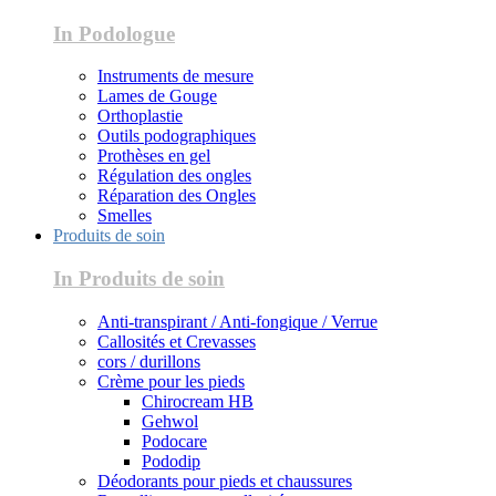
In Podologue
Instruments de mesure
Lames de Gouge
Orthoplastie
Outils podographiques
Prothèses en gel
Régulation des ongles
Réparation des Ongles
Smelles
Produits de soin
In Produits de soin
Anti-transpirant / Anti-fongique / Verrue
Callosités et Crevasses
cors / durillons
Crème pour les pieds
Chirocream HB
Gehwol
Podocare
Pododip
Déodorants pour pieds et chaussures