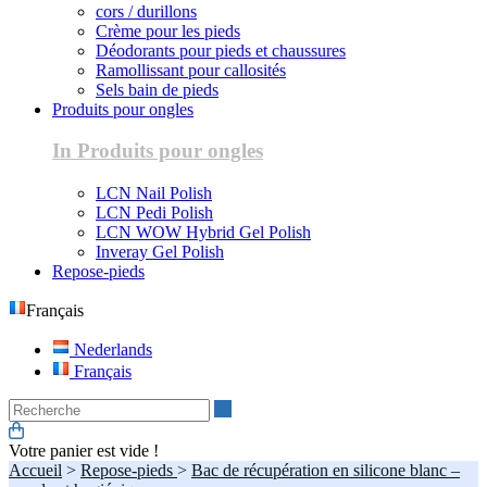
cors / durillons
Crème pour les pieds
Déodorants pour pieds et chaussures
Ramollissant pour callosités
Sels bain de pieds
Produits pour ongles
In Produits pour ongles
LCN Nail Polish
LCN Pedi Polish
LCN WOW Hybrid Gel Polish
Inveray Gel Polish
Repose-pieds
Français
Nederlands
Français
Recherche
Votre panier est vide !
Accueil
>
Repose-pieds
>
Bac de récupération en silicone blanc –