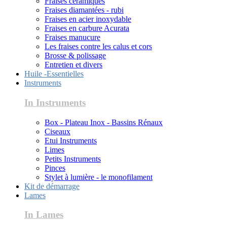
Fraises céramiques
Fraises diamantées - rubi
Fraises en acier inoxydable
Fraises en carbure Acurata
Fraises manucure
Les fraises contre les calus et cors
Brosse & polissage
Entretien et divers
Huile -Essentielles
Instruments
In Instruments
Box - Plateau Inox - Bassins Rénaux
Ciseaux
Etui Instruments
Limes
Petits Instruments
Pinces
Stylet à lumière - le monofilament
Kit de démarrage
Lames
In Lames