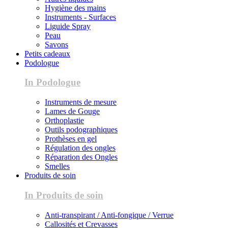
Hygiène des mains
Instruments - Surfaces
Liguide Spray
Peau
Savons
Petits cadeaux
Podologue
In Podologue
Instruments de mesure
Lames de Gouge
Orthoplastie
Outils podographiques
Prothèses en gel
Régulation des ongles
Réparation des Ongles
Smelles
Produits de soin
In Produits de soin
Anti-transpirant / Anti-fongique / Verrue
Callosités et Crevasses