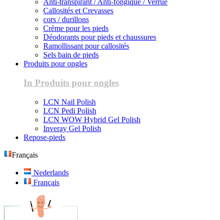
Anti-transpirant / Anti-fongique / Verrue
Callosités et Crevasses
cors / durillons
Crème pour les pieds
Déodorants pour pieds et chaussures
Ramollissant pour callosités
Sels bain de pieds
Produits pour ongles
In Produits pour ongles
LCN Nail Polish
LCN Pedi Polish
LCN WOW Hybrid Gel Polish
Inveray Gel Polish
Repose-pieds
Français
Nederlands
Français