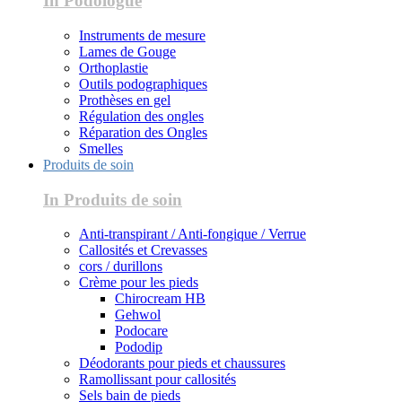
In Podologue
Instruments de mesure
Lames de Gouge
Orthoplastie
Outils podographiques
Prothèses en gel
Régulation des ongles
Réparation des Ongles
Smelles
Produits de soin
In Produits de soin
Anti-transpirant / Anti-fongique / Verrue
Callosités et Crevasses
cors / durillons
Crème pour les pieds
Chirocream HB
Gehwol
Podocare
Pododip
Déodorants pour pieds et chaussures
Ramollissant pour callosités
Sels bain de pieds