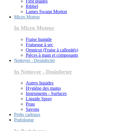
First Blades
Ribbel
Lames Swann Morton
Micro Moteur
In Micro Moteur
Fraise humide
Fraiseuse à sec
Omnicut (Fraise à callosités)
Pièces à main et composants
Nettoyer - Desinfecter
In Nettoyer - Desinfecter
Autres liquides
Hygiène des mains
Instruments - Surfaces
Liguide Spray
Peau
Savons
Petits cadeaux
Podologue