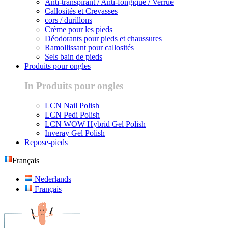
Anti-transpirant / Anti-fongique / Verrue
Callosités et Crevasses
cors / durillons
Crème pour les pieds
Déodorants pour pieds et chaussures
Ramollissant pour callosités
Sels bain de pieds
Produits pour ongles
In Produits pour ongles
LCN Nail Polish
LCN Pedi Polish
LCN WOW Hybrid Gel Polish
Inveray Gel Polish
Repose-pieds
Français
Nederlands
Français