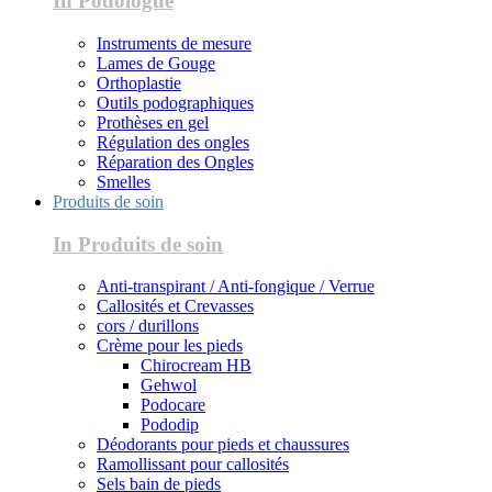
In Podologue
Instruments de mesure
Lames de Gouge
Orthoplastie
Outils podographiques
Prothèses en gel
Régulation des ongles
Réparation des Ongles
Smelles
Produits de soin
In Produits de soin
Anti-transpirant / Anti-fongique / Verrue
Callosités et Crevasses
cors / durillons
Crème pour les pieds
Chirocream HB
Gehwol
Podocare
Pododip
Déodorants pour pieds et chaussures
Ramollissant pour callosités
Sels bain de pieds