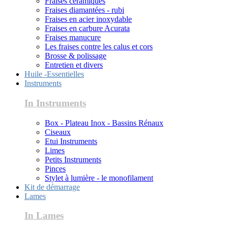
Fraises céramiques
Fraises diamantées - rubi
Fraises en acier inoxydable
Fraises en carbure Acurata
Fraises manucure
Les fraises contre les calus et cors
Brosse & polissage
Entretien et divers
Huile -Essentielles
Instruments
In Instruments
Box - Plateau Inox - Bassins Rénaux
Ciseaux
Etui Instruments
Limes
Petits Instruments
Pinces
Stylet à lumière - le monofilament
Kit de démarrage
Lames
In Lames