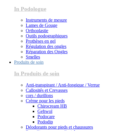
In Podologue
Instruments de mesure
Lames de Gouge
Orthoplastie
Outils podographiques
Prothèses en gel
Régulation des ongles
Réparation des Ongles
Smelles
Produits de soin
In Produits de soin
Anti-transpirant / Anti-fongique / Verrue
Callosités et Crevasses
cors / durillons
Crème pour les pieds
Chirocream HB
Gehwol
Podocare
Pododip
Déodorants pour pieds et chaussures