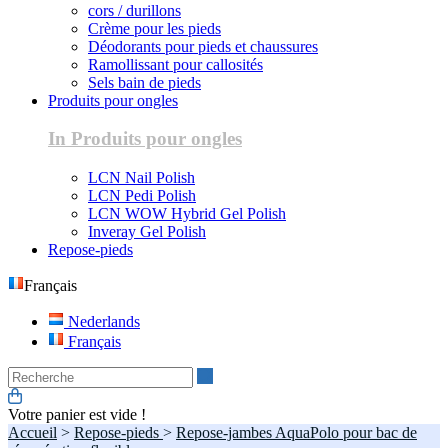
cors / durillons
Crème pour les pieds
Déodorants pour pieds et chaussures
Ramollissant pour callosités
Sels bain de pieds
Produits pour ongles
In Produits pour ongles
LCN Nail Polish
LCN Pedi Polish
LCN WOW Hybrid Gel Polish
Inveray Gel Polish
Repose-pieds
Français
Nederlands
Français
Recherche
Votre panier est vide !
Accueil
>
Repose-pieds
>
Repose-jambes AquaPolo pour bac de