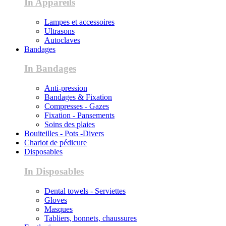
In Appareils
Lampes et accessoires
Ultrasons
Autoclaves
Bandages
In Bandages
Anti-pression
Bandages & Fixation
Compresses - Gazes
Fixation - Pansements
Soins des plaies
Bouiteilles - Pots -Divers
Chariot de pédicure
Disposables
In Disposables
Dental towels - Serviettes
Gloves
Masques
Tabliers, bonnets, chaussures