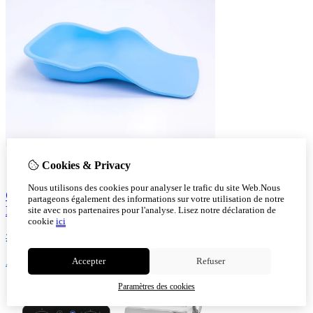
Cookies & Privacy
Nous utilisons des cookies pour analyser le trafic du site Web.Nous
Cuvette de Récupération pour Pédicures en Silicone
partageons également des informations sur votre utilisation de notre
Blue foncé - Hygiénique et Comfonrtable
site avec nos partenaires pour l'analyse.
Lisez notre déclaration de
cookie
ici
28,00
23,99
Ajout au panier
Accepter
Refuser
Paramètres des cookies