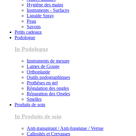
Hygiène des mains
Instruments - Surfaces
Liguide Spray
Peau
Savons
Petits cadeaux
Podologue
In Podologue
Instruments de mesure
Lames de Gouge
Orthoplastie
Outils podographiques
Prothèses en gel
Régulation des ongles
Réparation des Ongles
Smelles
Produits de soin
In Produits de soin
Anti-transpirant / Anti-fongique / Verrue
Callosités et Crevasses