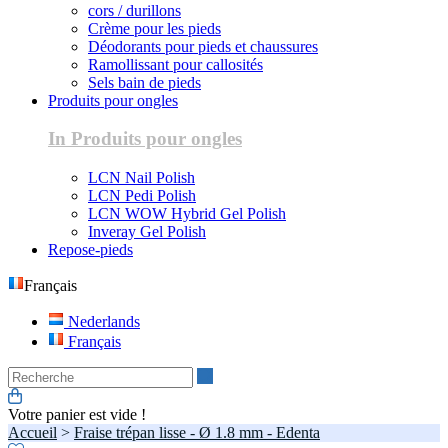
cors / durillons
Crème pour les pieds
Déodorants pour pieds et chaussures
Ramollissant pour callosités
Sels bain de pieds
Produits pour ongles
In Produits pour ongles
LCN Nail Polish
LCN Pedi Polish
LCN WOW Hybrid Gel Polish
Inveray Gel Polish
Repose-pieds
Français
Nederlands
Français
Recherche
Votre panier est vide !
Accueil
>
Fraise trépan lisse - Ø 1.8 mm - Edenta