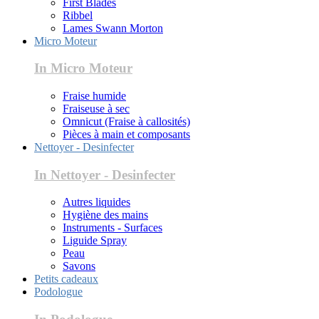
First Blades
Ribbel
Lames Swann Morton
Micro Moteur
In Micro Moteur
Fraise humide
Fraiseuse à sec
Omnicut (Fraise à callosités)
Pièces à main et composants
Nettoyer - Desinfecter
In Nettoyer - Desinfecter
Autres liquides
Hygiène des mains
Instruments - Surfaces
Liguide Spray
Peau
Savons
Petits cadeaux
Podologue