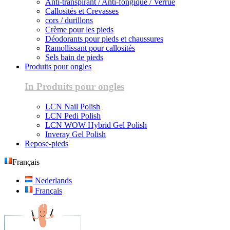
Anti-transpirant / Anti-fongique / Verrue
Callosités et Crevasses
cors / durillons
Crème pour les pieds
Déodorants pour pieds et chaussures
Ramollissant pour callosités
Sels bain de pieds
Produits pour ongles
In Produits pour ongles
LCN Nail Polish
LCN Pedi Polish
LCN WOW Hybrid Gel Polish
Inveray Gel Polish
Repose-pieds
Français
Nederlands
Français