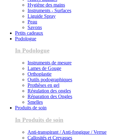
Hygiène des mains
Instruments - Surfaces
Liguide Spray
Peau
Savons
Petits cadeaux
Podologue
In Podologue
Instruments de mesure
Lames de Gouge
Orthoplastie
Outils podographiques
Prothèses en gel
Régulation des ongles
Réparation des Ongles
Smelles
Produits de soin
In Produits de soin
Anti-transpirant / Anti-fongique / Verrue
Callosités et Crevasses