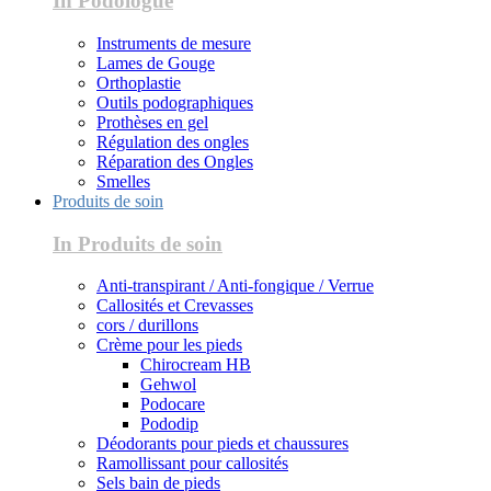
In Podologue
Instruments de mesure
Lames de Gouge
Orthoplastie
Outils podographiques
Prothèses en gel
Régulation des ongles
Réparation des Ongles
Smelles
Produits de soin
In Produits de soin
Anti-transpirant / Anti-fongique / Verrue
Callosités et Crevasses
cors / durillons
Crème pour les pieds
Chirocream HB
Gehwol
Podocare
Pododip
Déodorants pour pieds et chaussures
Ramollissant pour callosités
Sels bain de pieds