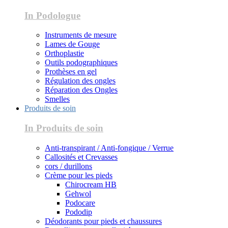
In Podologue
Instruments de mesure
Lames de Gouge
Orthoplastie
Outils podographiques
Prothèses en gel
Régulation des ongles
Réparation des Ongles
Smelles
Produits de soin
In Produits de soin
Anti-transpirant / Anti-fongique / Verrue
Callosités et Crevasses
cors / durillons
Crème pour les pieds
Chirocream HB
Gehwol
Podocare
Pododip
Déodorants pour pieds et chaussures