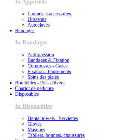
In Appareils
Lampes et accessoires
Ultrasons
Autoclaves
Bandages
In Bandages
Anti-pression
Bandages & Fixation
Compresses - Gazes
Fixation - Pansements
Soins des plaies
Bouiteilles - Pots -Divers
Chariot de pédicure
Disposables
In Disposables
Dental towels - Serviettes
Gloves
Masques
Tabliers, bonnets, chaussures