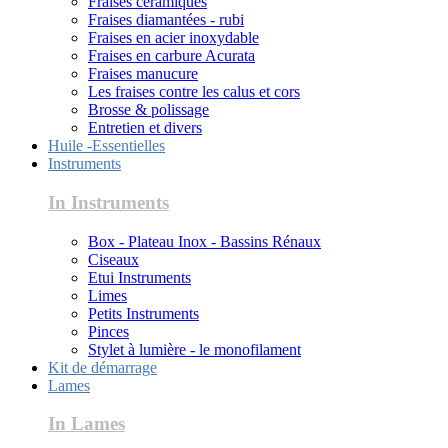
Fraises céramiques
Fraises diamantées - rubi
Fraises en acier inoxydable
Fraises en carbure Acurata
Fraises manucure
Les fraises contre les calus et cors
Brosse & polissage
Entretien et divers
Huile -Essentielles
Instruments
In Instruments
Box - Plateau Inox - Bassins Rénaux
Ciseaux
Etui Instruments
Limes
Petits Instruments
Pinces
Stylet à lumière - le monofilament
Kit de démarrage
Lames
In Lames