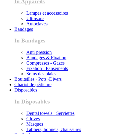
In Appareils
Lampes et accessoires
Ultrasons
Autoclaves
Bandages
In Bandages
Anti-pression
Bandages & Fixation
Compresses - Gazes
Fixation - Pansements
Soins des plaies
Bouiteilles - Pots -Divers
Chariot de pédicure
Disposables
In Disposables
Dental towels - Serviettes
Gloves
Masques
Tabliers, bonnets, chaussures