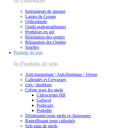
In Podologue
Instruments de mesure
Lames de Gouge
Orthoplastie
Outils podographiques
Prothèses en gel
Régulation des ongles
Réparation des Ongles
Smelles
Produits de soin
In Produits de soin
Anti-transpirant / Anti-fongique / Verrue
Callosités et Crevasses
cors / durillons
Crème pour les pieds
Chirocream HB
Gehwol
Podocare
Pododip
Déodorants pour pieds et chaussures
Ramollissant pour callosités
Sels bain de pieds