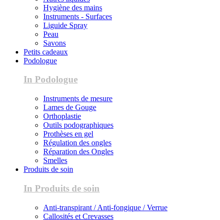
Hygiène des mains
Instruments - Surfaces
Liguide Spray
Peau
Savons
Petits cadeaux
Podologue
In Podologue
Instruments de mesure
Lames de Gouge
Orthoplastie
Outils podographiques
Prothèses en gel
Régulation des ongles
Réparation des Ongles
Smelles
Produits de soin
In Produits de soin
Anti-transpirant / Anti-fongique / Verrue
Callosités et Crevasses