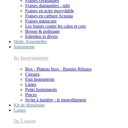
Fraises céramiques
Fraises diamantées - rubi
Fraises en acier inoxydable
Fraises en carbure Acurata
Fraises manucure
Les fraises contre les calus et cors
Brosse & polissage
Entretien et divers
Huile -Essentielles
Instruments
In Instruments
Box - Plateau Inox - Bassins Rénaux
Ciseaux
Etui Instruments
Limes
Petits Instruments
Pinces
Stylet à lumière - le monofilament
Kit de démarrage
Lames
In Lames