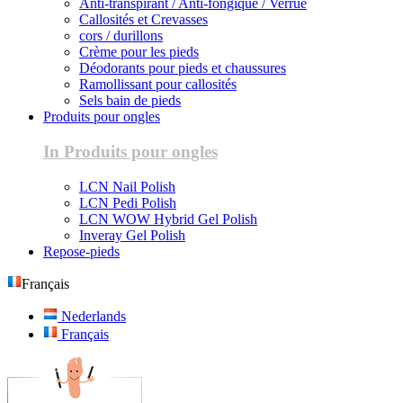
Anti-transpirant / Anti-fongique / Verrue
Callosités et Crevasses
cors / durillons
Crème pour les pieds
Déodorants pour pieds et chaussures
Ramollissant pour callosités
Sels bain de pieds
Produits pour ongles
In Produits pour ongles
LCN Nail Polish
LCN Pedi Polish
LCN WOW Hybrid Gel Polish
Inveray Gel Polish
Repose-pieds
Français
Nederlands
Français