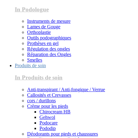
In Podologue
Instruments de mesure
Lames de Gouge
Orthoplastie
Outils podographiques
Prothèses en gel
Régulation des ongles
Réparation des Ongles
Smelles
Produits de soin
In Produits de soin
Anti-transpirant / Anti-fongique / Verrue
Callosités et Crevasses
cors / durillons
Crème pour les pieds
Chirocream HB
Gehwol
Podocare
Pododip
Déodorants pour pieds et chaussures