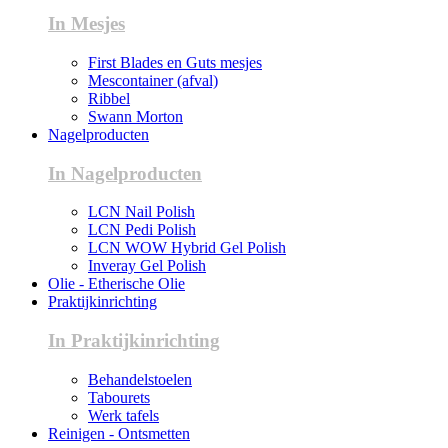
In Mesjes
First Blades en Guts mesjes
Mescontainer (afval)
Ribbel
Swann Morton
Nagelproducten
In Nagelproducten
LCN Nail Polish
LCN Pedi Polish
LCN WOW Hybrid Gel Polish
Inveray Gel Polish
Olie - Etherische Olie
Praktijkinrichting
In Praktijkinrichting
Behandelstoelen
Tabourets
Werk tafels
Reinigen - Ontsmetten