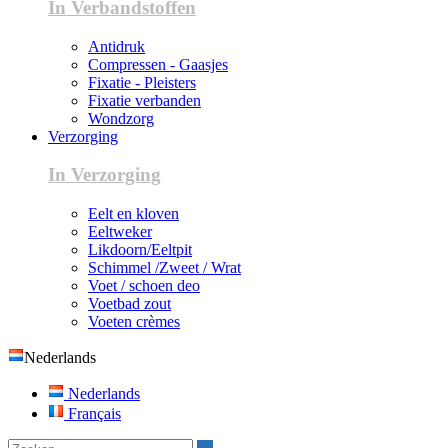
In Verbandstoffen
Antidruk
Compressen - Gaasjes
Fixatie - Pleisters
Fixatie verbanden
Wondzorg
Verzorging
In Verzorging
Eelt en kloven
Eeltweker
Likdoorn/Eeltpit
Schimmel /Zweet / Wrat
Voet / schoen deo
Voetbad zout
Voeten crèmes
Nederlands
Nederlands
Français
Zoeken