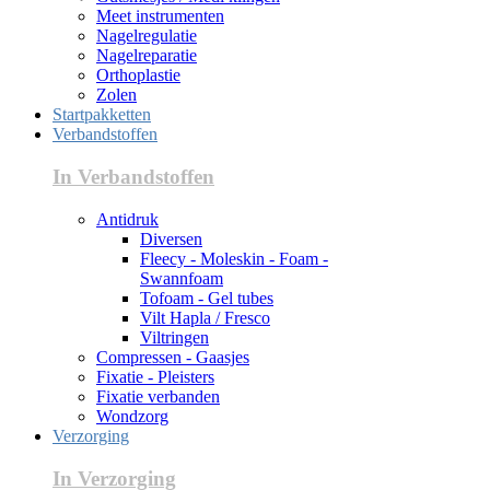
Meet instrumenten
Nagelregulatie
Nagelreparatie
Orthoplastie
Zolen
Startpakketten
Verbandstoffen
In Verbandstoffen
Antidruk
Diversen
Fleecy - Moleskin - Foam -
Swannfoam
Tofoam - Gel tubes
Vilt Hapla / Fresco
Viltringen
Compressen - Gaasjes
Fixatie - Pleisters
Fixatie verbanden
Wondzorg
Verzorging
In Verzorging