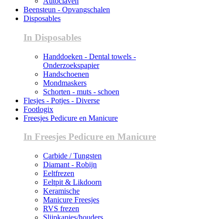
Autoclaven
Beensteun - Opvangschalen
Disposables
In Disposables
Handdoeken - Dental towels -
Onderzoekspapier
Handschoenen
Mondmaskers
Schorten - muts - schoen
Flesjes - Potjes - Diverse
Footlogix
Freesjes Pedicure en Manicure
In Freesjes Pedicure en Manicure
Carbide / Tungsten
Diamant - Robijn
Eeltfrezen
Eeltpit & Likdoorn
Keramische
Manicure Freesjes
RVS frezen
Slijpkapjes/houders