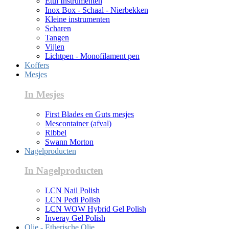
Etui Instrumenten
Inox Box - Schaal - Nierbekken
Kleine instrumenten
Scharen
Tangen
Vijlen
Lichtpen - Monofilament pen
Koffers
Mesjes
In Mesjes
First Blades en Guts mesjes
Mescontainer (afval)
Ribbel
Swann Morton
Nagelproducten
In Nagelproducten
LCN Nail Polish
LCN Pedi Polish
LCN WOW Hybrid Gel Polish
Inveray Gel Polish
Olie - Etherische Olie