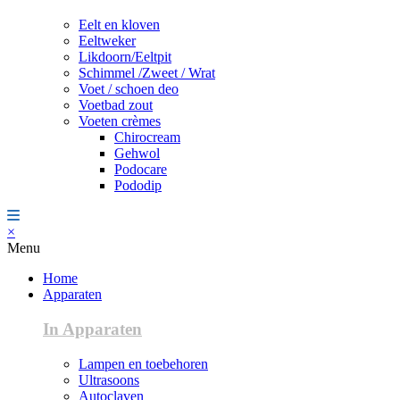
Eelt en kloven
Eeltweker
Likdoorn/Eeltpit
Schimmel /Zweet / Wrat
Voet / schoen deo
Voetbad zout
Voeten crèmes
Chirocream
Gehwol
Podocare
Pododip
×
Menu
Home
Apparaten
In Apparaten
Lampen en toebehoren
Ultrasoons
Autoclaven