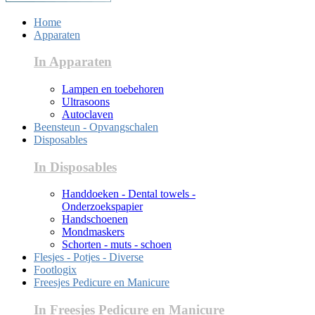
Home
Apparaten
In Apparaten
Lampen en toebehoren
Ultrasoons
Autoclaven
Beensteun - Opvangschalen
Disposables
In Disposables
Handdoeken - Dental towels -
Onderzoekspapier
Handschoenen
Mondmaskers
Schorten - muts - schoen
Flesjes - Potjes - Diverse
Footlogix
Freesjes Pedicure en Manicure
In Freesjes Pedicure en Manicure