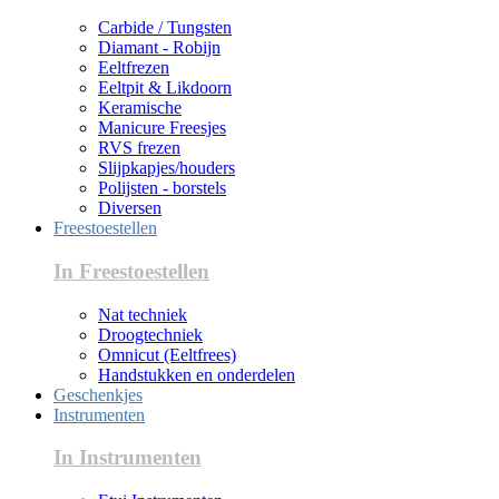
Carbide / Tungsten
Diamant - Robijn
Eeltfrezen
Eeltpit & Likdoorn
Keramische
Manicure Freesjes
RVS frezen
Slijpkapjes/houders
Polijsten - borstels
Diversen
Freestoestellen
In Freestoestellen
Nat techniek
Droogtechniek
Omnicut (Eeltfrees)
Handstukken en onderdelen
Geschenkjes
Instrumenten
In Instrumenten