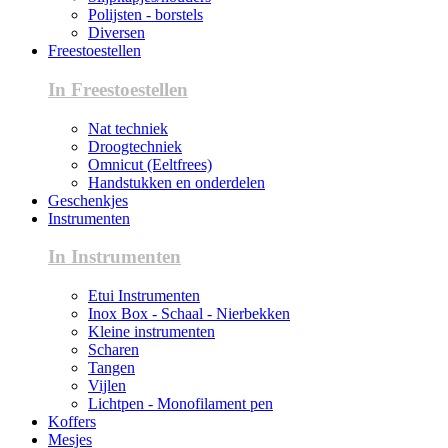
Polijsten - borstels
Diversen
Freestoestellen
In Freestoestellen
Nat techniek
Droogtechniek
Omnicut (Eeltfrees)
Handstukken en onderdelen
Geschenkjes
Instrumenten
In Instrumenten
Etui Instrumenten
Inox Box - Schaal - Nierbekken
Kleine instrumenten
Scharen
Tangen
Vijlen
Lichtpen - Monofilament pen
Koffers
Mesjes