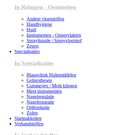
In Reinigen - Ontsmetten
Andere vloeistoffen
Handhygiene
Huid
Instrumenten - Oppervlakten
Sprayliquide / Sprayvloeistof
Zepen
Specialisaties
In Specialisaties
Blauwdruk Hulpmiddelen
Gelprothesen
Gutsmesjes / Medi klingen
Meet instrumenten
Nagelregulatie
Nagelreparatie
Orthoplastie
Zolen
Startpakketten
Verbandstoffen