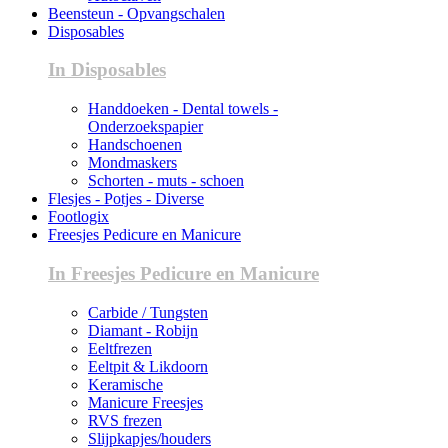
Beensteun - Opvangschalen
Disposables
In Disposables
Handdoeken - Dental towels -
Onderzoekspapier
Handschoenen
Mondmaskers
Schorten - muts - schoen
Flesjes - Potjes - Diverse
Footlogix
Freesjes Pedicure en Manicure
In Freesjes Pedicure en Manicure
Carbide / Tungsten
Diamant - Robijn
Eeltfrezen
Eeltpit & Likdoorn
Keramische
Manicure Freesjes
RVS frezen
Slijpkapjes/houders