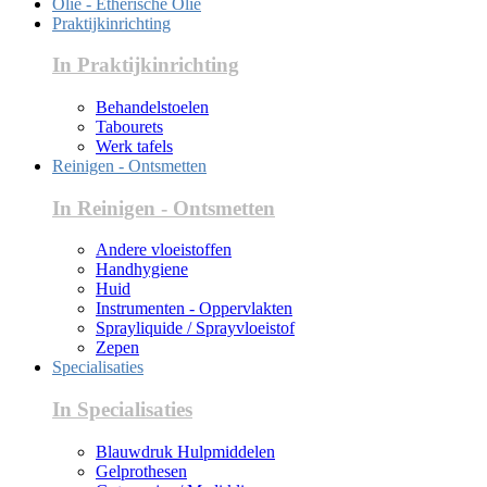
Olie - Etherische Olie
Praktijkinrichting
In Praktijkinrichting
Behandelstoelen
Tabourets
Werk tafels
Reinigen - Ontsmetten
In Reinigen - Ontsmetten
Andere vloeistoffen
Handhygiene
Huid
Instrumenten - Oppervlakten
Sprayliquide / Sprayvloeistof
Zepen
Specialisaties
In Specialisaties
Blauwdruk Hulpmiddelen
Gelprothesen