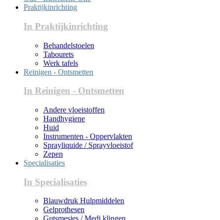
Praktijkinrichting
In Praktijkinrichting
Behandelstoelen
Tabourets
Werk tafels
Reinigen - Ontsmetten
In Reinigen - Ontsmetten
Andere vloeistoffen
Handhygiene
Huid
Instrumenten - Oppervlakten
Sprayliquide / Sprayvloeistof
Zepen
Specialisaties
In Specialisaties
Blauwdruk Hulpmiddelen
Gelprothesen
Gutsmesjes / Medi klingen