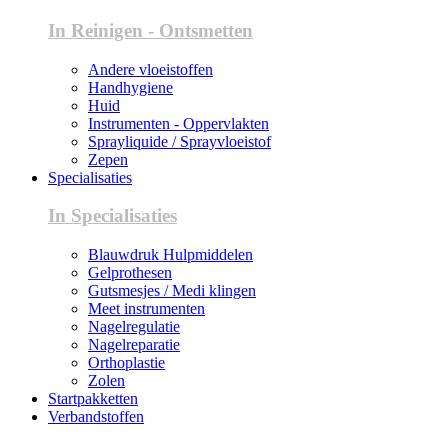
In Reinigen - Ontsmetten
Andere vloeistoffen
Handhygiene
Huid
Instrumenten - Oppervlakten
Sprayliquide / Sprayvloeistof
Zepen
Specialisaties
In Specialisaties
Blauwdruk Hulpmiddelen
Gelprothesen
Gutsmesjes / Medi klingen
Meet instrumenten
Nagelregulatie
Nagelreparatie
Orthoplastie
Zolen
Startpakketten
Verbandstoffen