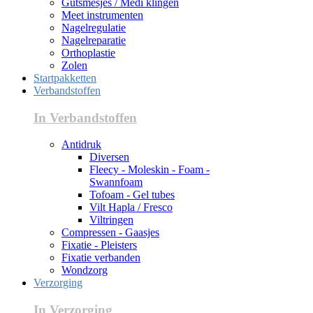
Gutsmesjes / Medi klingen
Meet instrumenten
Nagelregulatie
Nagelreparatie
Orthoplastie
Zolen
Startpakketten
Verbandstoffen
In Verbandstoffen
Antidruk
Diversen
Fleecy - Moleskin - Foam -
Swannfoam
Tofoam - Gel tubes
Vilt Hapla / Fresco
Viltringen
Compressen - Gaasjes
Fixatie - Pleisters
Fixatie verbanden
Wondzorg
Verzorging
In Verzorging