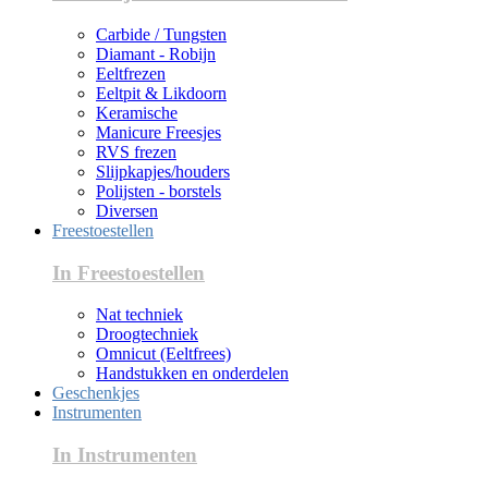
Carbide / Tungsten
Diamant - Robijn
Eeltfrezen
Eeltpit & Likdoorn
Keramische
Manicure Freesjes
RVS frezen
Slijpkapjes/houders
Polijsten - borstels
Diversen
Freestoestellen
In Freestoestellen
Nat techniek
Droogtechniek
Omnicut (Eeltfrees)
Handstukken en onderdelen
Geschenkjes
Instrumenten
In Instrumenten