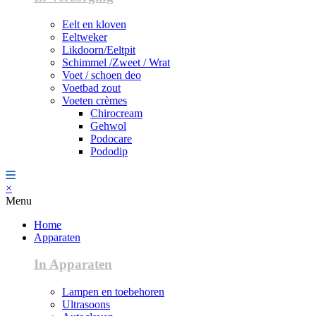
Eelt en kloven
Eeltweker
Likdoorn/Eeltpit
Schimmel /Zweet / Wrat
Voet / schoen deo
Voetbad zout
Voeten crèmes
Chirocream
Gehwol
Podocare
Pododip
×
Menu
Home
Apparaten
In Apparaten
Lampen en toebehoren
Ultrasoons