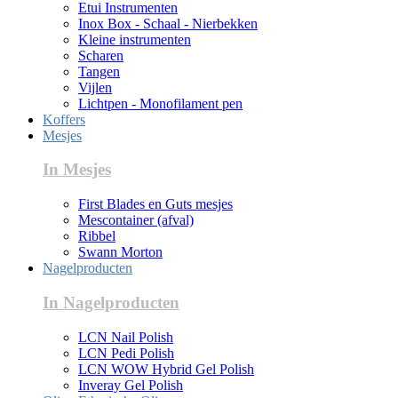
Etui Instrumenten
Inox Box - Schaal - Nierbekken
Kleine instrumenten
Scharen
Tangen
Vijlen
Lichtpen - Monofilament pen
Koffers
Mesjes
In Mesjes
First Blades en Guts mesjes
Mescontainer (afval)
Ribbel
Swann Morton
Nagelproducten
In Nagelproducten
LCN Nail Polish
LCN Pedi Polish
LCN WOW Hybrid Gel Polish
Inveray Gel Polish