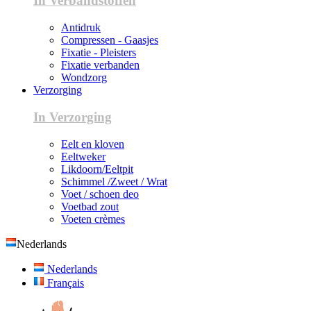
In Verbandstoffen
Antidruk
Compressen - Gaasjes
Fixatie - Pleisters
Fixatie verbanden
Wondzorg
Verzorging
In Verzorging
Eelt en kloven
Eeltweker
Likdoorn/Eeltpit
Schimmel /Zweet / Wrat
Voet / schoen deo
Voetbad zout
Voeten crèmes
Nederlands
Nederlands
Français