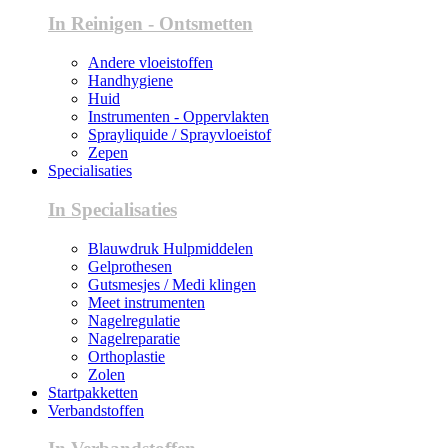
In Reinigen - Ontsmetten
Andere vloeistoffen
Handhygiene
Huid
Instrumenten - Oppervlakten
Sprayliquide / Sprayvloeistof
Zepen
Specialisaties
In Specialisaties
Blauwdruk Hulpmiddelen
Gelprothesen
Gutsmesjes / Medi klingen
Meet instrumenten
Nagelregulatie
Nagelreparatie
Orthoplastie
Zolen
Startpakketten
Verbandstoffen