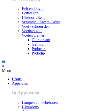
Eelt en kloven
Eeltweker
Likdoorn/Eeltpit
Schimmel /Zweet / Wrat
Voet / schoen deo
Voetbad zout
Voeten crèmes
Chirocream
Gehwol
Podocare
Pododip
×
Menu
Home
Apparaten
In Apparaten
Lampen en toebehoren
Ultrasoons