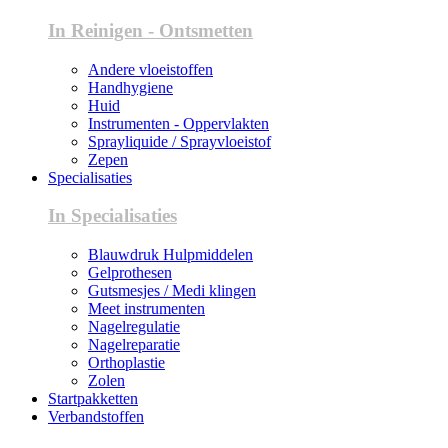
In Reinigen - Ontsmetten
Andere vloeistoffen
Handhygiene
Huid
Instrumenten - Oppervlakten
Sprayliquide / Sprayvloeistof
Zepen
Specialisaties
In Specialisaties
Blauwdruk Hulpmiddelen
Gelprothesen
Gutsmesjes / Medi klingen
Meet instrumenten
Nagelregulatie
Nagelreparatie
Orthoplastie
Zolen
Startpakketten
Verbandstoffen