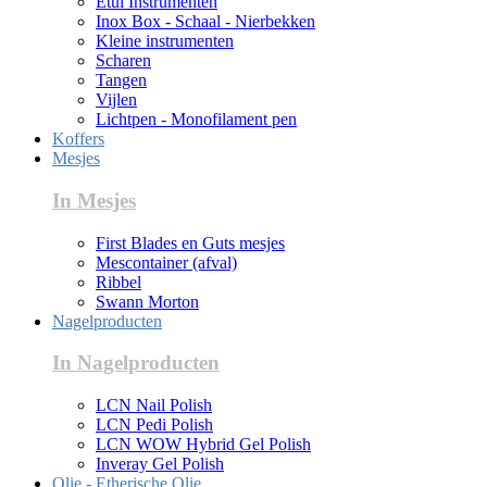
Etui Instrumenten
Inox Box - Schaal - Nierbekken
Kleine instrumenten
Scharen
Tangen
Vijlen
Lichtpen - Monofilament pen
Koffers
Mesjes
In Mesjes
First Blades en Guts mesjes
Mescontainer (afval)
Ribbel
Swann Morton
Nagelproducten
In Nagelproducten
LCN Nail Polish
LCN Pedi Polish
LCN WOW Hybrid Gel Polish
Inveray Gel Polish
Olie - Etherische Olie