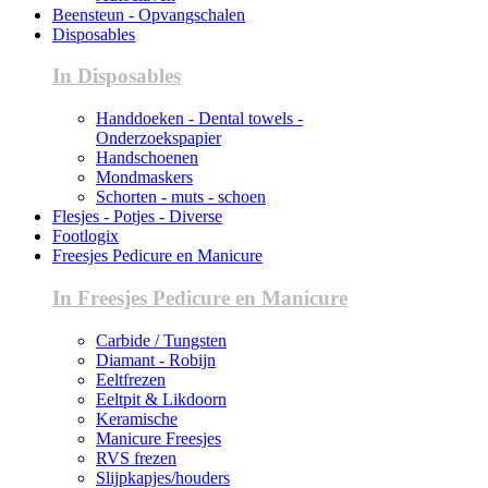
Beensteun - Opvangschalen
Disposables
In Disposables
Handdoeken - Dental towels -
Onderzoekspapier
Handschoenen
Mondmaskers
Schorten - muts - schoen
Flesjes - Potjes - Diverse
Footlogix
Freesjes Pedicure en Manicure
In Freesjes Pedicure en Manicure
Carbide / Tungsten
Diamant - Robijn
Eeltfrezen
Eeltpit & Likdoorn
Keramische
Manicure Freesjes
RVS frezen
Slijpkapjes/houders