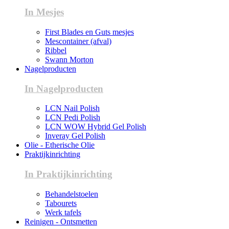
In Mesjes
First Blades en Guts mesjes
Mescontainer (afval)
Ribbel
Swann Morton
Nagelproducten
In Nagelproducten
LCN Nail Polish
LCN Pedi Polish
LCN WOW Hybrid Gel Polish
Inveray Gel Polish
Olie - Etherische Olie
Praktijkinrichting
In Praktijkinrichting
Behandelstoelen
Tabourets
Werk tafels
Reinigen - Ontsmetten