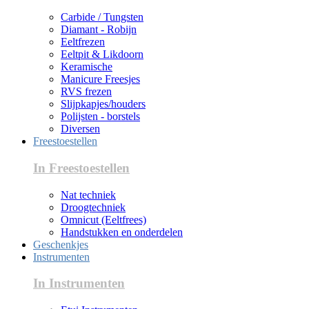
Carbide / Tungsten
Diamant - Robijn
Eeltfrezen
Eeltpit & Likdoorn
Keramische
Manicure Freesjes
RVS frezen
Slijpkapjes/houders
Polijsten - borstels
Diversen
Freestoestellen
In Freestoestellen
Nat techniek
Droogtechniek
Omnicut (Eeltfrees)
Handstukken en onderdelen
Geschenkjes
Instrumenten
In Instrumenten