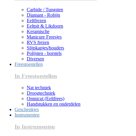
Carbide / Tungsten
Diamant - Robijn
Eeltfrezen
Eeltpit & Likdoorn
Keramische
Manicure Freesjes
RVS frezen
Slijpkapjes/houders
Polijsten - borstels
Diversen
Freestoestellen
In Freestoestellen
Nat techniek
Droogtechniek
Omnicut (Eeltfrees)
Handstukken en onderdelen
Geschenkjes
Instrumenten
In Instrumenten