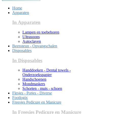
Home
Apparaten
In Apparaten
Lampen en toebehoren
Ultrasoons
Autoclaven
Beensteun - Opvangschalen
Disposables
In Disposables
Handdoeken - Dental towels -
Onderzoekspapier
Handschoenen
Mondmaskers
Schorten - muts - schoen
Flesjes - Potjes - Diverse
Footlogix
Freesjes Pedicure en Manicure
In Freesjes Pedicure en Manicure