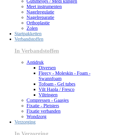
Gutsmesjes / Medi klingen
Meet instrumenten
Nagelregulatie
Nagelreparatie
Orthoplastie
Zolen
Startpakketten
Verbandstoffen
In Verbandstoffen
Antidruk
Diversen
Fleecy - Moleskin - Foam -
Swannfoam
Tofoam - Gel tubes
Vilt Hapla / Fresco
Viltringen
Compressen - Gaasjes
Fixatie - Pleisters
Fixatie verbanden
Wondzorg
Verzorging
In Verzorging