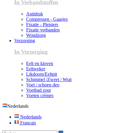
In Verbandstoffen
Antidruk
Compressen - Gaasjes
Fixatie - Pleisters
Fixatie verbanden
Wondzorg
Verzorging
In Verzorging
Eelt en kloven
Eeltweker
Likdoorn/Eeltpit
Schimmel /Zweet / Wrat
Voet / schoen deo
Voetbad zout
Voeten crèmes
Nederlands
Nederlands
Français
Zoeken