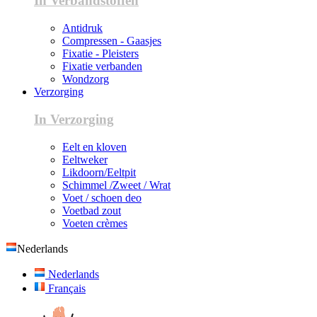
In Verbandstoffen
Antidruk
Compressen - Gaasjes
Fixatie - Pleisters
Fixatie verbanden
Wondzorg
Verzorging
In Verzorging
Eelt en kloven
Eeltweker
Likdoorn/Eeltpit
Schimmel /Zweet / Wrat
Voet / schoen deo
Voetbad zout
Voeten crèmes
Nederlands
Nederlands
Français