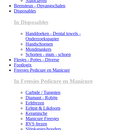
Autoclaven
Beensteun - Opvangschalen
Disposables
In Disposables
Handdoeken - Dental towels -
Onderzoekspapier
Handschoenen
Mondmaskers
Schorten - muts - schoen
Flesjes - Potjes - Diverse
Footlogix
Freesjes Pedicure en Manicure
In Freesjes Pedicure en Manicure
Carbide / Tungsten
Diamant - Robijn
Eeltfrezen
Eeltpit & Likdoorn
Keramische
Manicure Freesjes
RVS frezen
Slijpkapjes/houders