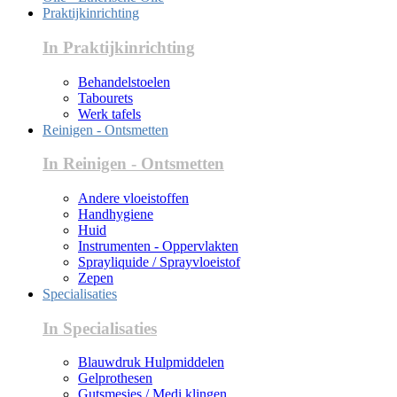
Praktijkinrichting
In Praktijkinrichting
Behandelstoelen
Tabourets
Werk tafels
Reinigen - Ontsmetten
In Reinigen - Ontsmetten
Andere vloeistoffen
Handhygiene
Huid
Instrumenten - Oppervlakten
Sprayliquide / Sprayvloeistof
Zepen
Specialisaties
In Specialisaties
Blauwdruk Hulpmiddelen
Gelprothesen
Gutsmesjes / Medi klingen