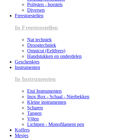
Polijsten - borstels
Diversen
Freestoestellen
In Freestoestellen
Nat techniek
Droogtechniek
Omnicut (Eeltfrees)
Handstukken en onderdelen
Geschenkjes
Instrumenten
In Instrumenten
Etui Instrumenten
Inox Box - Schaal - Nierbekken
Kleine instrumenten
Scharen
Tangen
Vijlen
Lichtpen - Monofilament pen
Koffers
Mesjes