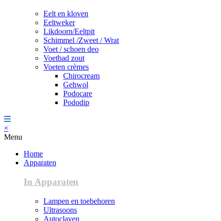
Eelt en kloven
Eeltweker
Likdoorn/Eeltpit
Schimmel /Zweet / Wrat
Voet / schoen deo
Voetbad zout
Voeten crèmes
Chirocream
Gehwol
Podocare
Pododip
×
Menu
Home
Apparaten
In Apparaten
Lampen en toebehoren
Ultrasoons
Autoclaven