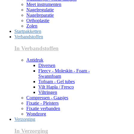
Meet instrumenten
Nagelregulatie
Nagelreparatie
Orthoplastie
Zolen
Startpakketten
Verbandstoffen
In Verbandstoffen
Antidruk
Diversen
Fleecy - Moleskin - Foam -
Swannfoam
Tofoam - Gel tubes
Vilt Hapla / Fresco
Viltringen
Compressen - Gaasjes
Fixatie - Pleisters
Fixatie verbanden
Wondzorg
Verzorging
In Verzorging