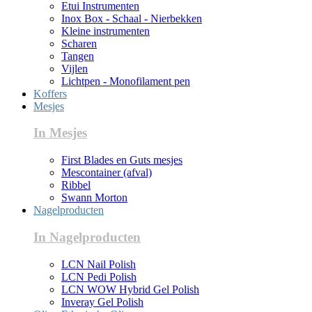
Etui Instrumenten
Inox Box - Schaal - Nierbekken
Kleine instrumenten
Scharen
Tangen
Vijlen
Lichtpen - Monofilament pen
Koffers
Mesjes
In Mesjes
First Blades en Guts mesjes
Mescontainer (afval)
Ribbel
Swann Morton
Nagelproducten
In Nagelproducten
LCN Nail Polish
LCN Pedi Polish
LCN WOW Hybrid Gel Polish
Inveray Gel Polish