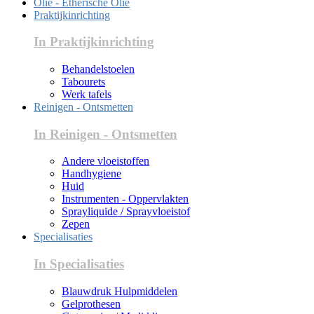
Olie - Etherische Olie
Praktijkinrichting
In Praktijkinrichting
Behandelstoelen
Tabourets
Werk tafels
Reinigen - Ontsmetten
In Reinigen - Ontsmetten
Andere vloeistoffen
Handhygiene
Huid
Instrumenten - Oppervlakten
Sprayliquide / Sprayvloeistof
Zepen
Specialisaties
In Specialisaties
Blauwdruk Hulpmiddelen
Gelprothesen