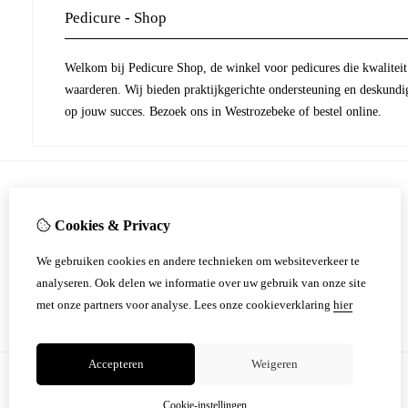
Pedicure - Shop
Welkom bij Pedicure Shop, de winkel voor pedicures die kwaliteit 
waarderen. Wij bieden praktijkgerichte ondersteuning en deskundi
op jouw succes. Bezoek ons in Westrozebeke of bestel online.
Informatie
Cookies & Privacy
Onderhoud en herstel van freestoestel.
We gebruiken cookies en andere technieken om websiteverkeer te
Over ons & Contactgegevens
analyseren. Ook delen we informatie over uw gebruik van onze site
Verzending
met onze partners voor analyse.
Lees onze cookieverklaring
hier
​​​​​​​Verkoop- en retourvoorwaarden
Accepteren
Weigeren
Cookie-instellingen