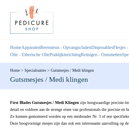
Home
Apparaten
Beensteun - Opvangschalen
Disposables
Flesjes -
Olie - Etherische Olie
Praktijkinrichting
Reinigen - Ontsmetten
Spec
Home
>
Specialisaties
>
Gutsmesjes / Medi klingen
Gutsmesjes / Medi klingen
First Blades Gutsmesjes / Medi Klingen
zijn hoogwaardige precisie-in
detail en voldoen aan de strenge eisen van professionals die precisie en
Ze kunnen gemonteerd worden op een meshouder Nr. 3 of een specifieke
Deze boogvormige mesjes zijn dan ook een interessante aanvulling op d