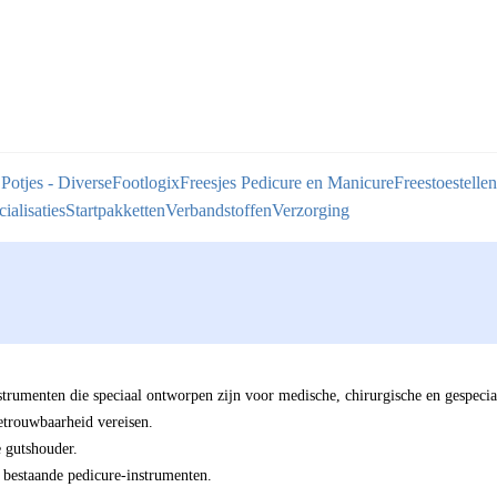
 Potjes - Diverse
Footlogix
Freesjes Pedicure en Manicure
Freestoestellen
ialisaties
Startpakketten
Verbandstoffen
Verzorging
strumenten die speciaal ontworpen zijn voor medische, chirurgische en gespec
 betrouwbaarheid vereisen.
 gutshouder.
e bestaande pedicure-instrumenten.