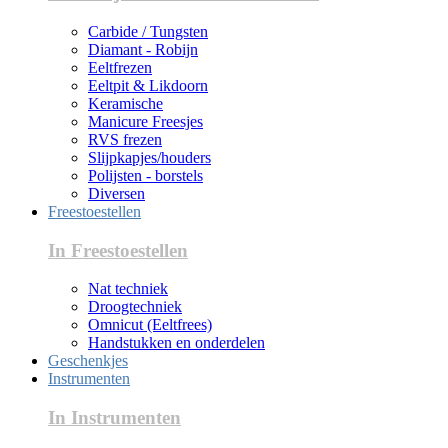
Carbide / Tungsten
Diamant - Robijn
Eeltfrezen
Eeltpit & Likdoorn
Keramische
Manicure Freesjes
RVS frezen
Slijpkapjes/houders
Polijsten - borstels
Diversen
Freestoestellen
In Freestoestellen
Nat techniek
Droogtechniek
Omnicut (Eeltfrees)
Handstukken en onderdelen
Geschenkjes
Instrumenten
In Instrumenten