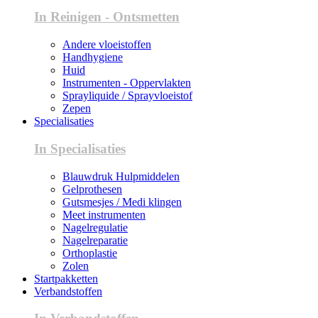
In Reinigen - Ontsmetten
Andere vloeistoffen
Handhygiene
Huid
Instrumenten - Oppervlakten
Sprayliquide / Sprayvloeistof
Zepen
Specialisaties
In Specialisaties
Blauwdruk Hulpmiddelen
Gelprothesen
Gutsmesjes / Medi klingen
Meet instrumenten
Nagelregulatie
Nagelreparatie
Orthoplastie
Zolen
Startpakketten
Verbandstoffen