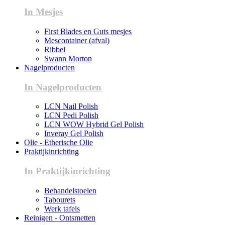
In Mesjes
First Blades en Guts mesjes
Mescontainer (afval)
Ribbel
Swann Morton
Nagelproducten
In Nagelproducten
LCN Nail Polish
LCN Pedi Polish
LCN WOW Hybrid Gel Polish
Inveray Gel Polish
Olie - Etherische Olie
Praktijkinrichting
In Praktijkinrichting
Behandelstoelen
Tabourets
Werk tafels
Reinigen - Ontsmetten