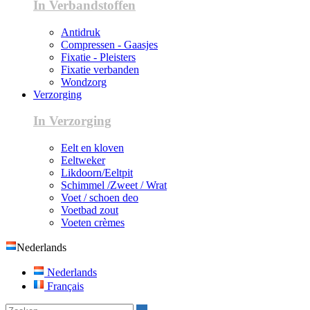
In Verbandstoffen
Antidruk
Compressen - Gaasjes
Fixatie - Pleisters
Fixatie verbanden
Wondzorg
Verzorging
In Verzorging
Eelt en kloven
Eeltweker
Likdoorn/Eeltpit
Schimmel /Zweet / Wrat
Voet / schoen deo
Voetbad zout
Voeten crèmes
Nederlands
Nederlands
Français
Zoeken