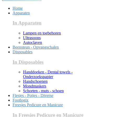
Home
Apparaten
In Apparaten
Lampen en toebehoren
Ultrasoons
Autoclaven
Beensteun - Opvangschalen
Disposables
In Disposables
Handdoeken - Dental towels -
Onderzoekspapier
Handschoenen
Mondmaskers
Schorten - muts - schoen
Flesjes - Potjes - Diverse
Footlogix
Freesjes Pedicure en Manicure
In Freesjes Pedicure en Manicure