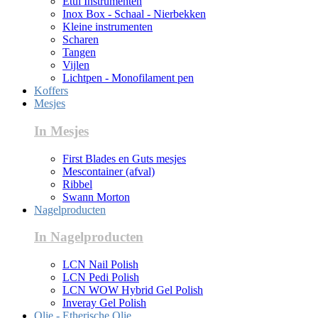
Etui Instrumenten
Inox Box - Schaal - Nierbekken
Kleine instrumenten
Scharen
Tangen
Vijlen
Lichtpen - Monofilament pen
Koffers
Mesjes
In Mesjes
First Blades en Guts mesjes
Mescontainer (afval)
Ribbel
Swann Morton
Nagelproducten
In Nagelproducten
LCN Nail Polish
LCN Pedi Polish
LCN WOW Hybrid Gel Polish
Inveray Gel Polish
Olie - Etherische Olie