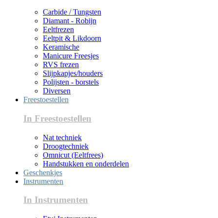
Carbide / Tungsten
Diamant - Robijn
Eeltfrezen
Eeltpit & Likdoorn
Keramische
Manicure Freesjes
RVS frezen
Slijpkapjes/houders
Polijsten - borstels
Diversen
Freestoestellen
In Freestoestellen
Nat techniek
Droogtechniek
Omnicut (Eeltfrees)
Handstukken en onderdelen
Geschenkjes
Instrumenten
In Instrumenten