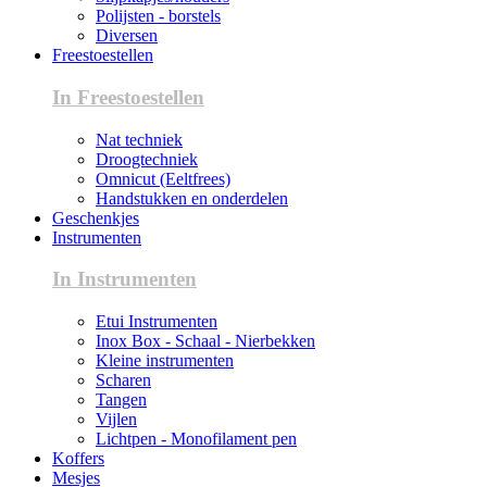
Polijsten - borstels
Diversen
Freestoestellen
In Freestoestellen
Nat techniek
Droogtechniek
Omnicut (Eeltfrees)
Handstukken en onderdelen
Geschenkjes
Instrumenten
In Instrumenten
Etui Instrumenten
Inox Box - Schaal - Nierbekken
Kleine instrumenten
Scharen
Tangen
Vijlen
Lichtpen - Monofilament pen
Koffers
Mesjes