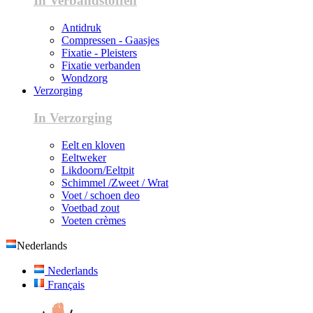
In Verbandstoffen
Antidruk
Compressen - Gaasjes
Fixatie - Pleisters
Fixatie verbanden
Wondzorg
Verzorging
In Verzorging
Eelt en kloven
Eeltweker
Likdoorn/Eeltpit
Schimmel /Zweet / Wrat
Voet / schoen deo
Voetbad zout
Voeten crèmes
Nederlands
Nederlands
Français