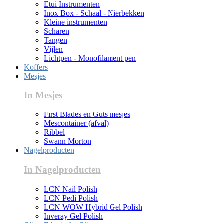
Etui Instrumenten
Inox Box - Schaal - Nierbekken
Kleine instrumenten
Scharen
Tangen
Vijlen
Lichtpen - Monofilament pen
Koffers
Mesjes
In Mesjes
First Blades en Guts mesjes
Mescontainer (afval)
Ribbel
Swann Morton
Nagelproducten
In Nagelproducten
LCN Nail Polish
LCN Pedi Polish
LCN WOW Hybrid Gel Polish
Inveray Gel Polish