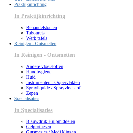
Praktijkinrichting
In Praktijkinrichting
Behandelstoelen
Tabourets
Werk tafels
Reinigen - Ontsmetten
In Reinigen - Ontsmetten
Andere vloeistoffen
Handhygiene
Huid
Instrumenten - Oppervlakten
Sprayliquide / Sprayvloeistof
Zepen
Specialisaties
In Specialisaties
Blauwdruk Hulpmiddelen
Gelprothesen
Gutsmesjes / Medi klingen