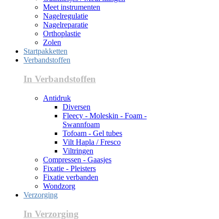
Meet instrumenten
Nagelregulatie
Nagelreparatie
Orthoplastie
Zolen
Startpakketten
Verbandstoffen
In Verbandstoffen
Antidruk
Diversen
Fleecy - Moleskin - Foam -
Swannfoam
Tofoam - Gel tubes
Vilt Hapla / Fresco
Viltringen
Compressen - Gaasjes
Fixatie - Pleisters
Fixatie verbanden
Wondzorg
Verzorging
In Verzorging