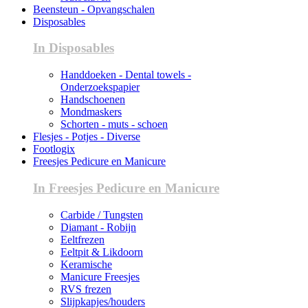
Beensteun - Opvangschalen
Disposables
In Disposables
Handdoeken - Dental towels -
Onderzoekspapier
Handschoenen
Mondmaskers
Schorten - muts - schoen
Flesjes - Potjes - Diverse
Footlogix
Freesjes Pedicure en Manicure
In Freesjes Pedicure en Manicure
Carbide / Tungsten
Diamant - Robijn
Eeltfrezen
Eeltpit & Likdoorn
Keramische
Manicure Freesjes
RVS frezen
Slijpkapjes/houders