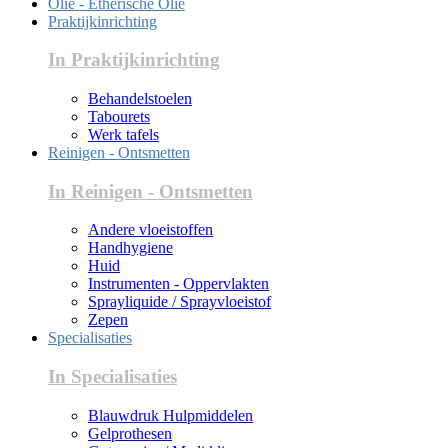
Olie - Etherische Olie
Praktijkinrichting
In Praktijkinrichting
Behandelstoelen
Tabourets
Werk tafels
Reinigen - Ontsmetten
In Reinigen - Ontsmetten
Andere vloeistoffen
Handhygiene
Huid
Instrumenten - Oppervlakten
Sprayliquide / Sprayvloeistof
Zepen
Specialisaties
In Specialisaties
Blauwdruk Hulpmiddelen
Gelprothesen