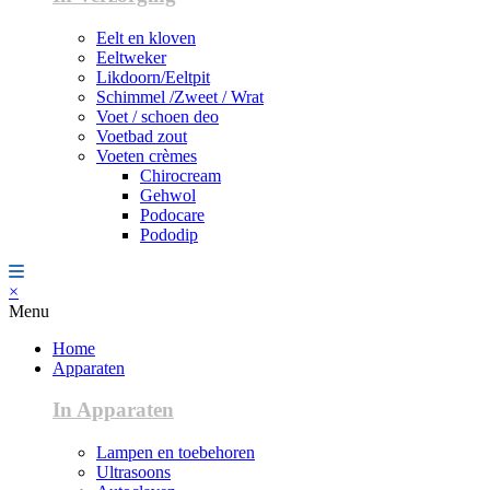
Eelt en kloven
Eeltweker
Likdoorn/Eeltpit
Schimmel /Zweet / Wrat
Voet / schoen deo
Voetbad zout
Voeten crèmes
Chirocream
Gehwol
Podocare
Pododip
×
Menu
Home
Apparaten
In Apparaten
Lampen en toebehoren
Ultrasoons