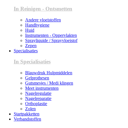
In Reinigen - Ontsmetten
Andere vloeistoffen
Handhygiene
Huid
Instrumenten - Oppervlakten
Sprayliquide / Sprayvloeistof
Zepen
Specialisaties
In Specialisaties
Blauwdruk Hulpmiddelen
Gelprothesen
Gutsmesjes / Medi klingen
Meet instrumenten
Nagelregulatie
Nagelreparatie
Orthoplastie
Zolen
Startpakketten
Verbandstoffen