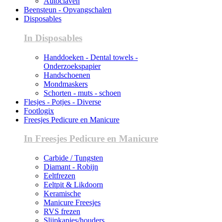
Autoclaven
Beensteun - Opvangschalen
Disposables
In Disposables
Handdoeken - Dental towels -
Onderzoekspapier
Handschoenen
Mondmaskers
Schorten - muts - schoen
Flesjes - Potjes - Diverse
Footlogix
Freesjes Pedicure en Manicure
In Freesjes Pedicure en Manicure
Carbide / Tungsten
Diamant - Robijn
Eeltfrezen
Eeltpit & Likdoorn
Keramische
Manicure Freesjes
RVS frezen
Slijpkapjes/houders