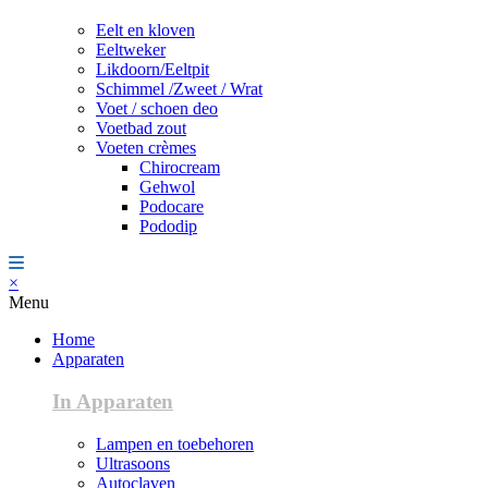
Eelt en kloven
Eeltweker
Likdoorn/Eeltpit
Schimmel /Zweet / Wrat
Voet / schoen deo
Voetbad zout
Voeten crèmes
Chirocream
Gehwol
Podocare
Pododip
×
Menu
Home
Apparaten
In Apparaten
Lampen en toebehoren
Ultrasoons
Autoclaven